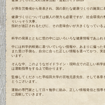
が厚生労働省から発表され、国の新たな健康づくりの施策に
健康づくりについては個人の努力も必要ですが、社会環境の整
りいっそう大事。
指針が改訂されるたびに、その意味合いが大きくなっている
科学の発展とともに世の中にはいろいろな健康情報であふれ
中には科学的根拠に基づいていない情報や、あまりに偏った
また受け手側も、自分に合った正しい情報を選べてかつ、実
います。
そんな中、このようなガイドライン・現時点での正しい科学
は運動指導をする上で助かります。
監修してくださった早稲田大学の宮地元彦先生、そして各章
とうございます。
運動の専門家として日々勉学に励み、正しい情報発信と指導
に貢献していきます。