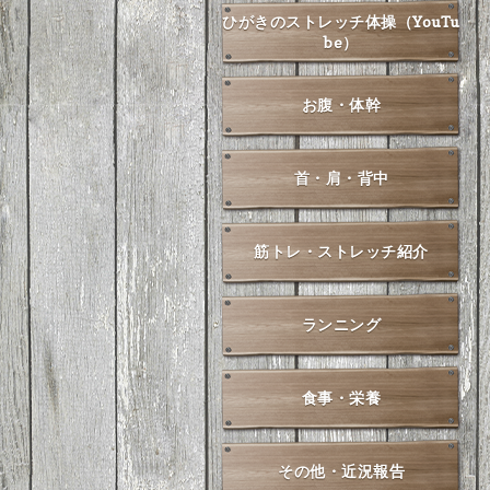
ひがきのストレッチ体操（YouTu
be）
お腹・体幹
首・肩・背中
筋トレ・ストレッチ紹介
ランニング
食事・栄養
その他・近況報告