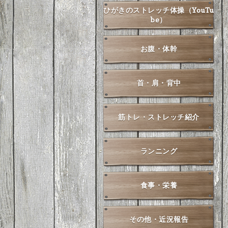
ひがきのストレッチ体操（YouTu
be）
お腹・体幹
首・肩・背中
筋トレ・ストレッチ紹介
ランニング
食事・栄養
その他・近況報告