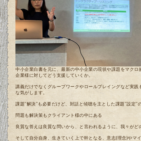
中小企業白書を元に、最新の中小企業の現状や課題をマクロ
企業様に対してどう支援していくか。
講義だけでなくグループワークやロールプレイングなど実践
な気がします。
課題”解決”も必要だけど、対話と傾聴を主とした課題”設定”
問題も解決策もクライアント様の中にある
良質な答えは良質な問いから、と言われるように、我々がど
そして自分自身、生きていく上で幹となる、意志(理念)やマ