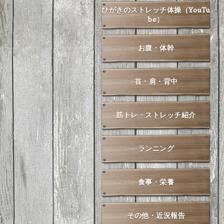
ひがきのストレッチ体操（YouTu
be）
お腹・体幹
首・肩・背中
筋トレ・ストレッチ紹介
ランニング
食事・栄養
その他・近況報告