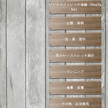
ひがきのストレッチ体操（YouTu
be）
お腹・体幹
首・肩・背中
筋トレ・ストレッチ紹介
ランニング
食事・栄養
その他・近況報告