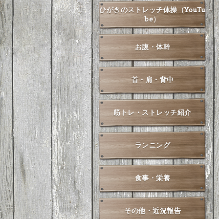
ひがきのストレッチ体操（YouTu
be）
お腹・体幹
首・肩・背中
筋トレ・ストレッチ紹介
ランニング
食事・栄養
その他・近況報告