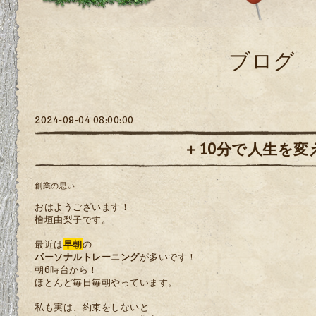
ブログ
2024-09-04 08:00:00
＋10分で人生を変
創業の思い
おはようございます！
檜垣由梨子です。
最近は
早朝
の
パーソナルトレーニング
が多いです！
朝6時台から！
ほとんど毎日毎朝やっています。
私も実は、
約束をしないと