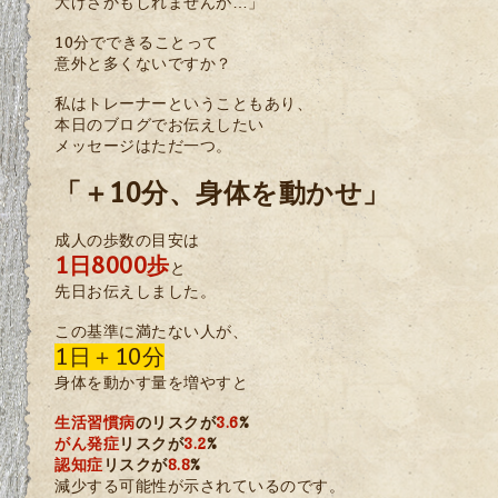
大げさかもしれませんが…」
10分でできることって
意外と多くないですか？
私はトレーナーということもあり、
本日のブログでお伝えしたい
メッセージはただ一つ。
「＋10分、身体を動かせ」
成人の歩数の目安は
1日8000歩
と
先日お伝えしました。
この基準に満たない人が、
1日＋10分
身体を動かす量を増やすと
生活習慣病
のリスクが
3.6
%
がん発症
リスクが
3.2
%
認知症
リスクが
8.8
%
減少する可能性が示されているのです。