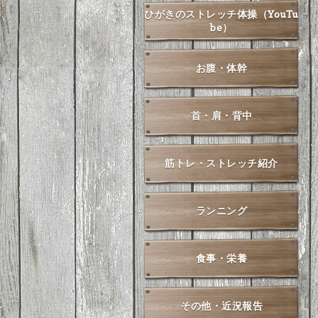
ひがきのストレッチ体操（YouTu
be）
お腹・体幹
首・肩・背中
筋トレ・ストレッチ紹介
ランニング
食事・栄養
その他・近況報告