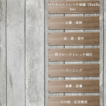
ひがきのストレッチ体操（YouTu
be）
お腹・体幹
首・肩・背中
筋トレ・ストレッチ紹介
ランニング
食事・栄養
その他・近況報告