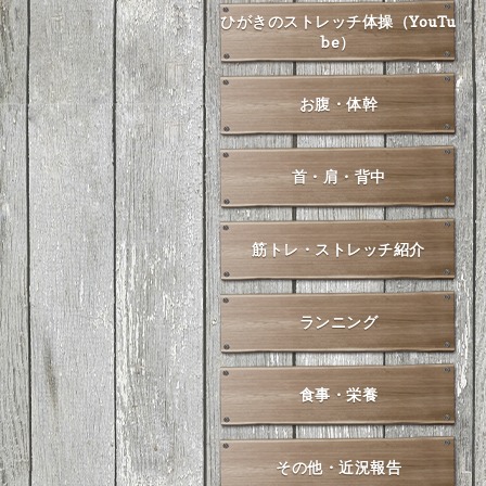
ひがきのストレッチ体操（YouTu
be）
お腹・体幹
首・肩・背中
筋トレ・ストレッチ紹介
ランニング
食事・栄養
その他・近況報告