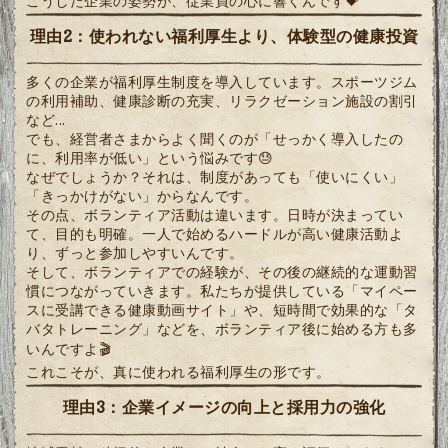
こうした企業の姿勢が、従業員の心に響くんです💝
理由2：使われない福利厚生より、体験型の健康投資
多くの企業が福利厚生制度を導入しています。スポーツジム
の利用補助、健康診断の充実、リラクゼーション施設の割引
など...
でも、経営者さまからよく聞くのが「せっかく導入したの
に、利用率が低い」という悩みです😓
なぜでしょうか？それは、制度があっても「使いにくい」
「きっかけがない」からなんです。
その点、ボランティア活動は違います。日時が決まってい
て、目的も明確。一人で始めるハードルが高い健康活動よ
り、ずっと参加しやすいんです。
そして、ボランティアでの経験が、その後の継続的な運動習
慣につながっていきます。私たちが提供している「マイペー
スに受講できる健康動画サイト」や、短時間で効果的な「タ
バタトレーニング」などを、ボランティア後に始める方も多
いんですよ🎬
これこそが、真に使われる福利厚生の形です。
理由3：企業イメージの向上と採用力の強化