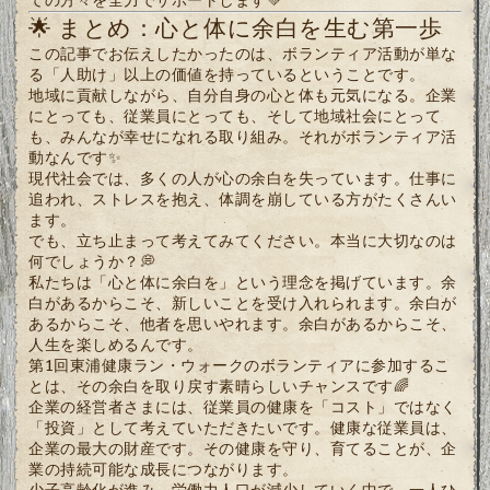
🌟 まとめ：心と体に余白を生む第一歩
この記事でお伝えしたかったのは、ボランティア活動が単な
る「人助け」以上の価値を持っているということです。
地域に貢献しながら、自分自身の心と体も元気になる。企業
にとっても、従業員にとっても、そして地域社会にとって
も、みんなが幸せになれる取り組み。それがボランティア活
動なんです✨
現代社会では、多くの人が心の余白を失っています。仕事に
追われ、ストレスを抱え、体調を崩している方がたくさんい
ます。
でも、立ち止まって考えてみてください。本当に大切なのは
何でしょうか？💭
私たちは「心と体に余白を」という理念を掲げています。余
白があるからこそ、新しいことを受け入れられます。余白が
あるからこそ、他者を思いやれます。余白があるからこそ、
人生を楽しめるんです。
第1回東浦健康ラン・ウォークのボランティアに参加するこ
とは、その余白を取り戻す素晴らしいチャンスです🌈
企業の経営者さまには、従業員の健康を「コスト」ではなく
「投資」として考えていただきたいです。健康な従業員は、
企業の最大の財産です。その健康を守り、育てることが、企
業の持続可能な成長につながります。
少子高齢化が進み、労働力人口が減少していく中で、一人ひ