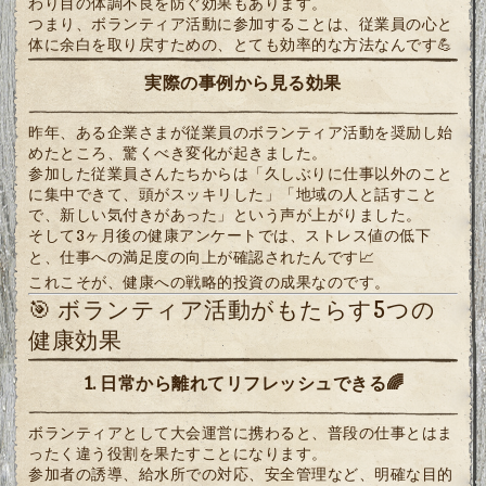
わり目の体調不良を防ぐ効果もあります。
つまり、ボランティア活動に参加することは、従業員の心と
体に余白を取り戻すための、とても効率的な方法なんです💪
実際の事例から見る効果
昨年、ある企業さまが従業員のボランティア活動を奨励し始
めたところ、驚くべき変化が起きました。
参加した従業員さんたちからは「久しぶりに仕事以外のこと
に集中できて、頭がスッキリした」「地域の人と話すこと
で、新しい気付きがあった」という声が上がりました。
そして3ヶ月後の健康アンケートでは、ストレス値の低下
と、仕事への満足度の向上が確認されたんです📈
これこそが、健康への戦略的投資の成果なのです。
🎯 ボランティア活動がもたらす5つの
健康効果
1. 日常から離れてリフレッシュできる🌈
ボランティアとして大会運営に携わると、普段の仕事とはま
ったく違う役割を果たすことになります。
参加者の誘導、給水所での対応、安全管理など、明確な目的