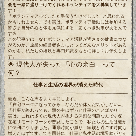
会を一緒に盛り上げてくれるボランティアを大募集
していま
す！
「ボランティアって、ただ手伝うだけでしょ?」と思われる
かもしれません。でも実は、ボランティア活動には参加する
皆さま自身の心と体を元気にする、驚くべき効果があるんで
す💪
この記事では、なぜボランティア活動が皆さまの健康につな
がるのか、企業の経営者さまにとってどんなメリットがある
のかを、私たちの経験と専門知識をもとに詳しくお伝えしま
す。
🌟 現代人が失った「心の余白」って
何？
仕事と生活の境界が消えた時代
最近、こんな声をよく耳にします。
「在宅ワークになってから、なんだか休んだ気がしない...」
「仕事が終わっても、頭の中はずっと仕事のことばかり」
実は、これは多くの現代人が抱える深刻な問題なんです😰
在宅リモートワークが普及したことで、私たちの生活は確か
に便利になりました。通勤時間が減り、家族と過ごす時間も
増えたはずです。でも同時に、仕事と私生活の境界線がどん