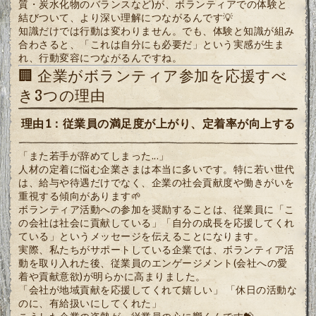
質・炭水化物のバランスなど)が、ボランティアでの体験と
結びついて、より深い理解につながるんです💡
知識だけでは行動は変わりません。でも、体験と知識が組み
合わさると、「これは自分にも必要だ」という実感が生ま
れ、行動変容につながるんですね。
🏢 企業がボランティア参加を応援すべ
き3つの理由
理由1：従業員の満足度が上がり、定着率が向上する
「また若手が辞めてしまった...」
人材の定着に悩む企業さまは本当に多いです。特に若い世代
は、給与や待遇だけでなく、企業の社会貢献度や働きがいを
重視する傾向があります🌱
ボランティア活動への参加を奨励することは、従業員に「こ
の会社は社会に貢献している」「自分の成長を応援してくれ
ている」というメッセージを伝えることになります。
実際、私たちがサポートしている企業では、ボランティア活
動を取り入れた後、従業員のエンゲージメント(会社への愛
着や貢献意欲)が明らかに高まりました。
「会社が地域貢献を応援してくれて嬉しい」 「休日の活動な
のに、有給扱いにしてくれた」