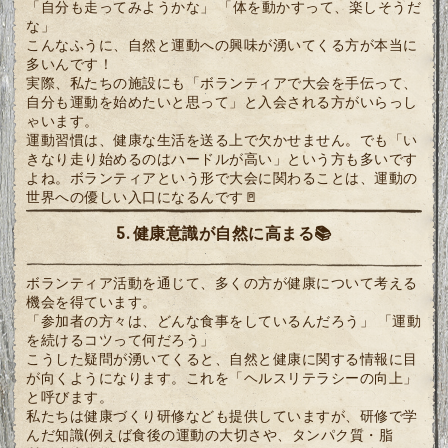
「自分も走ってみようかな」 「体を動かすって、楽しそうだ
な」
こんなふうに、自然と運動への興味が湧いてくる方が本当に
多いんです！
実際、私たちの施設にも「ボランティアで大会を手伝って、
自分も運動を始めたいと思って」と入会される方がいらっし
ゃいます。
運動習慣は、健康な生活を送る上で欠かせません。でも「い
きなり走り始めるのはハードルが高い」という方も多いです
よね。ボランティアという形で大会に関わることは、運動の
世界への優しい入口になるんです🚪
5. 健康意識が自然に高まる📚
ボランティア活動を通じて、多くの方が健康について考える
機会を得ています。
「参加者の方々は、どんな食事をしているんだろう」 「運動
を続けるコツって何だろう」
こうした疑問が湧いてくると、自然と健康に関する情報に目
が向くようになります。これを「ヘルスリテラシーの向上」
と呼びます。
私たちは健康づくり研修なども提供していますが、研修で学
んだ知識(例えば食後の運動の大切さや、タンパク質・脂