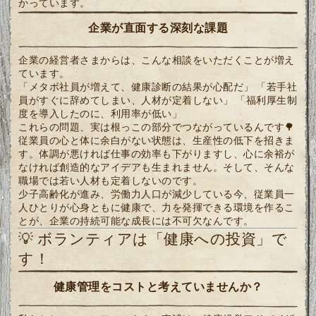
かっています。
企業が直面する深刻な課題
企業の経営者さまからは、こんな相談をいただくことが増え
ています。
「メタボ社員が増えて、健康診断の結果が心配だ」 「若手社
員がすぐに辞めてしまい、人材が定着しない」 「福利厚生制
度を導入したのに、利用率が低い」
これらの問題、実は根っこの部分でつながっているんです🌳
従業員の心と体に余白がない状態は、生産性の低下を招きま
す。体調が悪ければ仕事の効率も下がりますし、心に余裕が
なければ創造的なアイデアも生まれません。そして、そんな
職場では若い人材も定着しないのです。
少子高齢化が進み、労働力人口が減少している今、従業員一
人ひとりが心身ともに健康で、力を発揮できる環境を作るこ
とが、企業の持続可能な成長には不可欠なんです。
💡 ボランティアは「健康への投資」で
す！
健康管理をコストと考えていませんか？