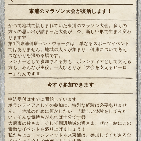
東浦のマラソン大会が復活します！
かつて地域で親しまれていた東浦のマラソン大会。多くの
方々の思い出が詰まった大会が、今、新しい形で生まれ変わ
ります🎊
第1回東浦健康ラン・ウォークは、単なるスポーツイベント
ではありません。地域の人々が集まり、健康について考え、
つながりを深める場です。
ランナーとして参加される方も、ボランティアとして支える
方も、みんなが主役。一人ひとりが「大会を支えるヒーロ
ー」なんです🦸‍♀️
今すぐ参加できます
申込受付はすでに開始しています！
ボランティアとしての参加に、特別な経験は必要ありませ
ん。「地域のために何かしたい」「新しい体験をしてみた
い」そんな気持ちがあれば十分です😊
大府市の皆さま、そして周辺地域の皆さま、ぜひ一緒にこの
素敵なイベントを盛り上げましょう！
私たちヒューマンフィットネス東浦は、参加してくださる全
ての方々を全力でサポートします💚