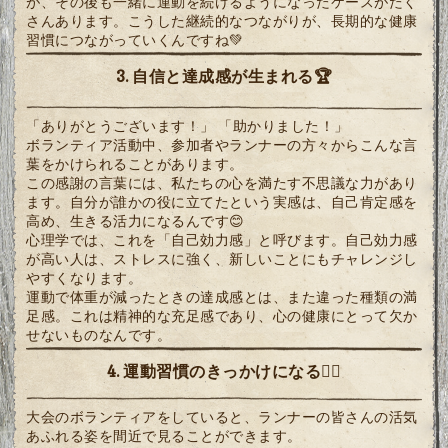
が、その後も一緒に運動を続けるようになったケースがたく
さんあります。こうした継続的なつながりが、長期的な健康
習慣につながっていくんですね💚
3. 自信と達成感が生まれる🏆
「ありがとうございます！」 「助かりました！」
ボランティア活動中、参加者やランナーの方々からこんな言
葉をかけられることがあります。
この感謝の言葉には、私たちの心を満たす不思議な力があり
ます。自分が誰かの役に立てたという実感は、自己肯定感を
高め、生きる活力になるんです😊
心理学では、これを「自己効力感」と呼びます。自己効力感
が高い人は、ストレスに強く、新しいことにもチャレンジし
やすくなります。
運動で体重が減ったときの達成感とは、また違った種類の満
足感。これは精神的な充足感であり、心の健康にとって欠か
せないものなんです。
4. 運動習慣のきっかけになる🏃‍♂️
大会のボランティアをしていると、ランナーの皆さんの活気
あふれる姿を間近で見ることができます。