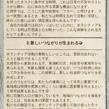
を持ったタスクに集中する時間。これは日常の不安やストレ
スから離れ、心に余白を作る貴重な機会になります。
心理学では、こうした集中状態を「フロー」と呼びます。フ
ロー状態にあるとき、私たちは時間を忘れて活動に没頭し、
終わった後には深い満足感を得られるんです✨
「会社の会議では頭がいっぱいだったのに、ボランティアを
している間は不思議と心が軽かった」こんな体験をされる方
がとても多いんですよ。
2. 新しいつながりが生まれる🤝
ボランティア活動の素晴らしいところは、普段出会わない
人々と協力できることです。
大府市から参加される方、東浦町の方、刈谷市や東海市から
来られる方。年齢も職業も違う人たちが、一つの目標に向か
って力を合わせる。この経験は、新しい社会的つながりを生
み出します。
人とのつながりは、私たちの健康にとって非常に重要です。
孤独感は喫煙や肥満と同じくらい健康に悪影響を与えるとい
う研究結果もあるんです😮
特に労働力人口が減少している今、地域のつながりを強化す
ることは、社会全体の課題でもあります。
私たちの施設でも、ボランティアを通じて知り合った方々