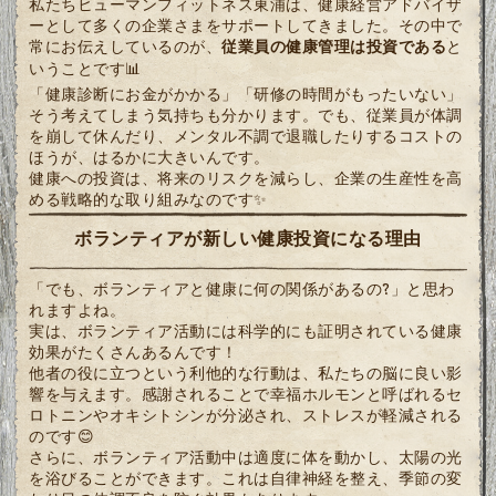
私たちヒューマンフィットネス東浦は、健康経営アドバイザ
ーとして多くの企業さまをサポートしてきました。その中で
常にお伝えしているのが、
従業員の健康管理は投資である
と
いうことです📊
「健康診断にお金がかかる」「研修の時間がもったいない」
そう考えてしまう気持ちも分かります。でも、従業員が体調
を崩して休んだり、メンタル不調で退職したりするコストの
ほうが、はるかに大きいんです。
健康への投資は、将来のリスクを減らし、企業の生産性を高
める戦略的な取り組みなのです✨
ボランティアが新しい健康投資になる理由
「でも、ボランティアと健康に何の関係があるの?」と思わ
れますよね。
実は、ボランティア活動には科学的にも証明されている健康
効果がたくさんあるんです！
他者の役に立つという利他的な行動は、私たちの脳に良い影
響を与えます。感謝されることで幸福ホルモンと呼ばれるセ
ロトニンやオキシトシンが分泌され、ストレスが軽減される
のです😊
さらに、ボランティア活動中は適度に体を動かし、太陽の光
を浴びることができます。これは自律神経を整え、季節の変