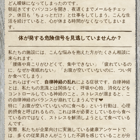
どん曖昧になってしまったのです。
朝起きてすぐパソコンを開き、夜遅くまでメールをチェッ
ク。休日も「ちょっとだけ」と仕事をしてしまう。こんな生
活を続けていると、心が休まる時間がなくなってしまいま
す。
体が発する危険信号を見逃していませんか？
私たちの施設には、こんな悩みを抱えた方がたくさん相談に
来られます。
「腰痛や肩こりがひどくて、集中できない」 「疲れているの
に、なぜか夜眠れない」 「お腹が空いていないのに、つい何
か食べてしまう」
これらはすべて、
自律神経の乱れ
による症状です。自律神経
とは、私たちの意識とは関係なく、呼吸や心拍、消化などを
コントロールしている神経のこと。ストレスが溜まると、こ
の自律神経のバランスが崩れてしまうんです💔
特に「お腹が空いていないのに食べる」という行動は、心理
的摂食と呼ばれるもの。これは体が必要としているから食べ
ているのではなく、ストレスを解消しようとして食べている
んです。
実際、私たちが企業向けに実施している健康アンケートで
は、多くの従業員さんがこうした不調を感じていることが分