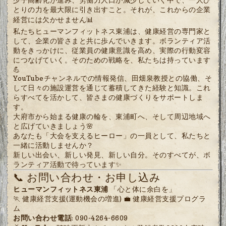
とりの力を最大限に引き出すこと。それが、これからの企業
経営には欠かせません📊
私たちヒューマンフィットネス東浦は、健康経営の専門家と
して、企業の皆さまと共に歩んでいきます。ボランティア活
動をきっかけに、従業員の健康意識を高め、実際の行動変容
につなげていく。そのための戦略を、私たちは持っています
💪
YouTubeチャンネルでの情報発信、田畑泉教授との協働、そ
して日々の施設運営を通じて蓄積してきた経験と知識。これ
らすべてを活かして、皆さまの健康づくりをサポートしま
す。
大府市から始まる健康の輪を、東浦町へ、そして周辺地域へ
と広げていきましょう🌸
あなたも「大会を支えるヒーロー」の一員として、私たちと
一緒に活動しませんか？
新しい出会い、新しい発見、新しい自分。そのすべてが、ボ
ランティア活動で待っています✨
📞 お問い合わせ・お申し込み
ヒューマンフィットネス東浦
「心と体に余白を」
🏃 健康経営支援(運動機会の増進) 💼 健康経営支援プログラ
ム
お問い合わせ電話
: 090-4264-6609