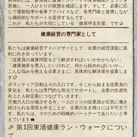
実施し、一人ひとりの状態を確認します。そして、必要に応
じて運動指導や食事アドバイスなど、各専門家と連携しなが
ら継続的なサポートを提供するんです。
これが、私たちが大切にしている「徹底伴走支援」です🤝
健康経営の専門家として
私たちは健康経営アドバイザーとして、企業の経営課題に真
剣に向き合っています。
「従業員の健康問題をどう解決すればいいか分からない」
「健康施策を導入したいけれど、何から始めればいいか...」
こんな悩みを抱える企業さまに、具体的な解決策を提案しま
す📋
ボランティア活動はその入口です。そこから始まる従業員の
変化を、私たちは専門的な視点でサポートし、企業の生産性
向上と人材定着につなげていきます。
労働力人口が減少する今、一人ひとりの従業員が元気に働き
続けられる環境を作ることが、企業の生き残りには不可欠で
す。私たちは、そのための戦略的パートナーでありたいと考
えています💼
🎉 第1回東浦健康ラン・ウォークについ
て