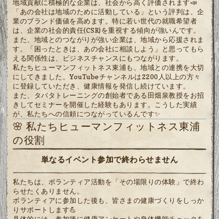
地域貢献に積極的な企業は、社会から高く評価されます📣
「あの会社は地域のために活動している」という評判は、企
業のブランド価値を高めます。特に若い世代の就職希望者
は、企業の社会的責任(CSR)を重視する傾向が強いんです。
また、地域とのつながりが強い企業は、地域から応援されま
す。「困ったときは、あの会社に相談しよう」と思ってもら
える関係性は、ビジネスチャンスにもつながります。
私たちヒューマンフィットネス東浦も、地域との連携を大切
にしてきました。YouTubeチャンネルは2200人以上の方々
に登録していただき、健康情報を発信し続けています。
また、タバタトレーニングの創始者である田畑泉教授をお招
きしてセミナーを開催した経験もあります。こうした実績
が、私たちへの信頼につながっているんです✨
🌸 私たちヒューマンフィットネス東浦
の役割
単なるイベント参加で終わらせません
私たちは、ボランティア活動を「その場限りの体験」で終わ
らせたくありません。
ボランティアに参加した後も、皆さまの健康づくりをしっか
りサポートします💪
具体的には、参加後に健康アンケートや身体機能チェックを