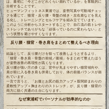
は、最初に「今どこがどれくらい崩れているか」を客観的に
分析することです。
ヒューマンフィットネス東浦では、姿勢写真や可動域チェッ
クを通じて、猫背・反り腰・骨盤の傾き・左右差などを見え
る化し、トレーニングとセルフケアを組み立てています。
このように分析からスタートすることで、自己流の筋トレや
ストレッチでありがちな「頑張っているのに変わらない」と
いう状態を避けやすくなります。
反り腰・猫背・巻き肩をまとめて整えるべき理由
結論として、反り腰だけを狙って改善しようとするより、
「猫背・巻き肩・骨盤の前傾／後傾」をまとめて整えたほう
が姿勢改善の再現性が高くなります。
反り腰が強い方の多くは、背中が丸まりやすい猫背傾向や、
肩が前に入る巻き肩も併発しており、体の前後バランスが崩
れています。
一言で言うと、「お腹とお尻の筋力アップ＋股関節まわりの
柔軟性アップ＋胸まわりのストレッチ」が、反り腰・猫背の
両方に効く共通の土台になります。
なぜ東浦町でパーソナルが効率的なのか