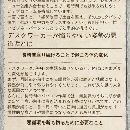
を体力づくりや脂肪燃焼のために取り入れつつ、姿勢改善メ
ニューと組み合わせることで「短時間でも効果を出しやす
い」プログラムを構成しています。
一言で言うと、「姿勢改善で土台を整え、その上にタバタで
体力・代謝・集中力をプラスする」という役割分担が、忙し
いビジネスパーソンにとって効率的な構成です。
デスクワーカーが陥りやすい姿勢の悪
循環とは
長時間座り続けることで起こる体の変化
デスクワークが中心の生活を続けていると、体にはさまざま
な変化が起こります。
まず、股関節の前側にある腸腰筋が常に縮んだ状態になり、
骨盤が前に引っ張られやすくなります。これが反り腰の大き
な原因のひとつです。
さらに、長時間のパソコン作業では、無意識のうちに頭が前
に出て、肩が内側に巻き込まれる姿勢になりがちです。この
状態が続くと、首・肩・背中の筋肉に過度な負担がかかり、
慢性的な肩こりや頭痛につながることもあります。
悪循環を断ち切るために必要なこと