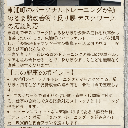
東浦町のパーソナルトレーニングが勧
める姿勢改善術！反り腰 デスクワーク
の応急対応
東浦町でデスクワークによる反り腰や姿勢の崩れを根本から
改善したい方には、東浦町のパーソナルトレーニングを活用
した「姿勢評価＋マンツーマン指導＋生活習慣の見直し」が
最も効率的な方法です。
一言で言うと、週1〜2回のトレーニングと毎日の簡単セルフ
ケアを組み合わせることで、反り腰や肩こりなどを無理なく
改善しやすくなります。
【この記事のポイント】
東浦町のパーソナルトレーニングだからこそできる、反
り腰・猫背などの姿勢改善の進め方を、会社目線で整理しま
す。
デスクワークで固まりやすい腰・背中・股関節に対す
る、仕事の合間にできる応急対応ストレッチとトレーニング
例を紹介します。
ヒューマンフィットネス東浦の特徴である「姿勢分析」
「オンライン対応」「タバタトレーニング」を組み合わせ
た、現実的な改善プランを提示します。