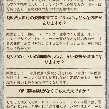
ルフケア指導により、オンラインでも姿勢改善のサポートは
可能であり、在宅勤務の方に特に好相性です。
Q6. 法人向けの姿勢改善プログラムにはどんな内容が
ありますか？
結論として、朝礼トレーニング・健康づくり講座・オンライ
ンエクササイズ・社内トレーナー育成などを組み合わせ、社
員の腰痛・肩こり対策とコミュニケーション活性化を同時に
ねらう内容です。
Q7. どのくらいの期間続ければ、良い姿勢が習慣にな
りますか？
結論として、3か月程度で変化が見え始め、6か月〜1年程度
かけてトレーニング頻度を調整しながら定着させると、無意
識でも良い姿勢を保ちやすくなります。
Q8. 運動経験がなくても大丈夫ですか？
もちろん大丈夫です。ヒューマンフィットネス東浦では、運
動初心者の方にも安心して取り組んでいただけるよう、一人