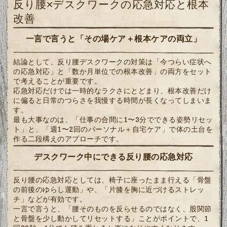
反り腰×デスクワークの応急対応と根本
改善
一言で言うと「その場ケア＋根本ケアの両立」
結論として、反り腰デスクワークの対策は「今つらい症状へ
の応急対応」と「数か月単位での根本改善」の両方をセット
で考えることが重要です。
応急対応だけでは一時的なラクさにとどまり、根本改善だけ
に偏ると日常のつらさを我慢する時間が長くなってしまいま
す。
最も大事なのは、「仕事の合間に1〜3分でできる姿勢リセッ
ト」と、「週1〜2回のパーソナル＋自宅ケア」で体の土台を
作る二段構えのアプローチです。
デスクワーク中にできる反り腰の応急対応
反り腰の応急対応としては、椅子に座ったまま行える「骨盤
の前後のゆらし運動」や、「片膝を胸に近づけるストレッ
チ」などが有効です。
一言で言うと、「腰そのものを反らせるのではなく、股関節
と骨盤を少し動かしてリセットする」ことがポイントで、1