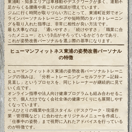
東浦町・知多エリアは車移動やデスクワークが多く、運動不
足からくる腰痛や肩こりの相談が増えています。
ジムに行く時間が取りづらい方にとって、東浦町近郊でオン
ラインパーソナルトレーニングや短時間のタバタトレーニン
グを取り入れた指導は、非常に相性が良い方法です。
最も大事なのは、「通いやすさ」「続けやすさ」「職業に合
ったメニュー」という3点がそろっているかどうかであり、
これが姿勢改善パーソナルを選ぶ際の基準になります。
ヒューマンフィットネス東浦の姿勢改善パーソナル
の特徴
ヒューマンフィットネス東浦の姿勢改善パーソナルトレーニ
ングの強みは、「分析→トレーニング→セルフケア→記録→
見直し」というプロセスを、同じトレーナーが継続的に見て
いく点です。
オンライン指導や法人向け健康プログラムも組み合わせるこ
とで、個人だけでなく会社全体の健康づくりにも展開しやす
くなっています。
一人ひとりの職業や生活スタイル（デスクワーク・現場作
業・管理職など）に合わせたオリジナルメニューを作成し、
「仕事中の姿勢」まで視野に入れたアドバイスを行っている
のが特徴です。