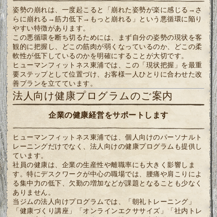
姿勢の崩れは、一度起こると「崩れた姿勢が楽に感じる→さ
らに崩れる→筋力低下→もっと崩れる」という悪循環に陥り
やすい特徴があります。
この悪循環を断ち切るためには、まず自分の姿勢の現状を客
観的に把握し、どこの筋肉が弱くなっているのか、どこの柔
軟性が低下しているのかを明確にすることが大切です。
ヒューマンフィットネス東浦では、この「現状把握」を最重
要ステップとして位置づけ、お客様一人ひとりに合わせた改
善プランを立てています。
法人向け健康プログラムのご案内
企業の健康経営をサポートします
ヒューマンフィットネス東浦では、個人向けのパーソナルト
レーニングだけでなく、法人向けの健康プログラムも提供し
ています。
社員の健康は、企業の生産性や離職率にも大きく影響しま
す。特にデスクワークが中心の職場では、腰痛や肩こりによ
る集中力の低下、欠勤の増加などが課題となることも少なく
ありません。
当ジムの法人向けプログラムでは、「朝礼トレーニング」
「健康づくり講座」「オンラインエクササイズ」「社内トレ