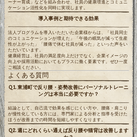
ーナー育成」などを組み合わせ、社員の健康増進とコミュニ
ケーション活性化を同時に実現します。
導入事例と期待できる効果
法人プログラムを導入いただいた企業様からは、「社員同士
のコミュニケーションが増えた」「午後の眠気が減って生産
性が上がった」「腰痛で休む社員が減った」といった声をい
ただいています。
健康経営は、社員の満足度向上だけでなく、企業イメージの
向上や採用活動においてもプラスに働く要素です。ぜひ一度
ご相談ください。
よくある質問
Q1. 東浦町で反り腰・姿勢改善にパーソナルトレーニ
ングは本当に必要ですか？
結論として、自己流で効果を感じにくい方や、腰痛・肩こり
が慢性化している方には、専門家による分析と指導を受けた
ほうが改善までの時間を短縮しやすくなります。
Q2. 週にどれくらい通えば反り腰や猫背は改善します