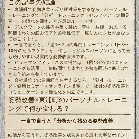
この記事の結論
東浦町で姿勢改善・反り腰対策をするなら、パーソナル
トレーニングで「分析→トレーニング→セルフケア→定期見
直し」の流れを回すことが最短ルートです。
デスクワークの腰痛や反り腰は、背中・お腹・お尻・股
関節まわりの筋力低下と柔軟性低下、座り方のクセが重なっ
て起こります。
一言で言うと、「週1〜2回の専門トレーニング＋1日5〜
10分のセルフケア」が、忙しいビジネスパーソンにとって最
も続けやすい現実的な姿勢改善法です。
ヒューマンフィットネス東浦では、1回4分のタバタトレ
ーニングも活用し、短時間でも体力と姿勢を同時に底上げで
きる仕組みを整えています。
会社単位での健康経営を考えるなら、「朝礼トレーニン
グ＋健康セミナー＋オンライン指導」で、社員の姿勢改善と
コミュニケーション活性化を両立できます。
姿勢改善×東浦町のパーソナルトレーニ
ングで何が変わる？
一言で言うと「分析から始める姿勢改善」
結論から言うと、姿勢改善を成功させる最も大事なポイント