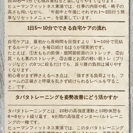
回30秒〜1分でも積み重ねると楽になりやすくなります。
ヒューマンフィットネス東浦では、仕事の内容や机・椅子の
高さも伺いながら、「午前中と午後にそれぞれ1〜2回行う簡
単なリセットメニュー」を提案しています。
1日5〜10分でできる自宅ケアの流れ
自宅ケアは、最初から長時間を目指すより「5〜10分で完結
するルーティン」を毎日続けるほうが現実的です。
たとえば、①太ももの前側・股関節前面のストレッチ、②お
尻・もも裏のストレッチ、③お腹とお尻の軽い筋トレ（ブリ
ッジなど）の3つに絞るだけでも、反り腰の負担は減りやす
くなります。
初心者がまず押さえるべき点は、「強すぎる負荷よりも、フ
ォームの正確さと呼吸を乱さず続けられるレベルを守るこ
と」です。
タバタトレーニングを姿勢改善にどう活かすか
タバタトレーニングとは、20秒の高強度運動と10秒休憩を
6〜8セット繰り返す、4分間の高強度インターバルトレーニ
ングの一種です。
ヒューマンフィットネス東浦では、このタバタトレーニング