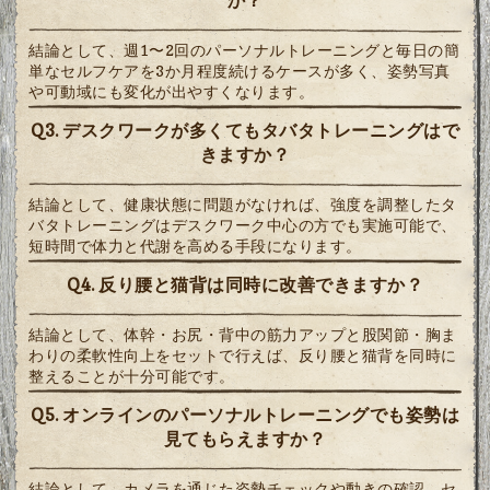
か？
結論として、週1〜2回のパーソナルトレーニングと毎日の簡
単なセルフケアを3か月程度続けるケースが多く、姿勢写真
や可動域にも変化が出やすくなります。
Q3. デスクワークが多くてもタバタトレーニングはで
きますか？
結論として、健康状態に問題がなければ、強度を調整したタ
バタトレーニングはデスクワーク中心の方でも実施可能で、
短時間で体力と代謝を高める手段になります。
Q4. 反り腰と猫背は同時に改善できますか？
結論として、体幹・お尻・背中の筋力アップと股関節・胸ま
わりの柔軟性向上をセットで行えば、反り腰と猫背を同時に
整えることが十分可能です。
Q5. オンラインのパーソナルトレーニングでも姿勢は
見てもらえますか？
結論として、カメラを通じた姿勢チェックや動きの確認、セ