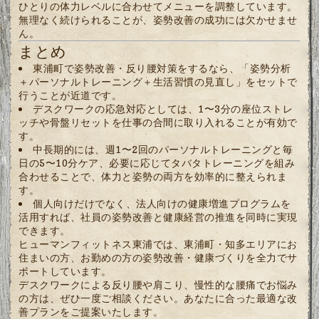
ひとりの体力レベルに合わせてメニューを調整しています。
無理なく続けられることが、姿勢改善の成功には欠かせませ
ん。
まとめ
東浦町で姿勢改善・反り腰対策をするなら、「姿勢分析
＋パーソナルトレーニング＋生活習慣の見直し」をセットで
行うことが近道です。
デスクワークの応急対応としては、1〜3分の座位ストレ
ッチや骨盤リセットを仕事の合間に取り入れることが有効で
す。
中長期的には、週1〜2回のパーソナルトレーニングと毎
日の5〜10分ケア、必要に応じてタバタトレーニングを組み
合わせることで、体力と姿勢の両方を効率的に整えられま
す。
個人向けだけでなく、法人向けの健康増進プログラムを
活用すれば、社員の姿勢改善と健康経営の推進を同時に実現
できます。
ヒューマンフィットネス東浦では、東浦町・知多エリアにお
住まいの方、お勤めの方の姿勢改善・健康づくりを全力でサ
ポートしています。
デスクワークによる反り腰や肩こり、慢性的な腰痛でお悩み
の方は、ぜひ一度ご相談ください。あなたに合った最適な改
善プランをご提案いたします。