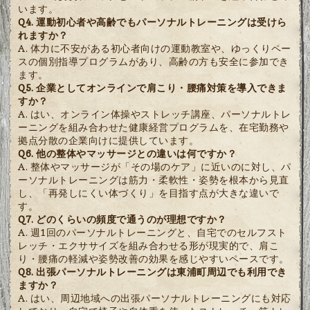
います。
Q4. 運動初心者や高齢でもパーソナルトレーニングは受けら
れますか？
A. 体力に不安がある初心者向けの運動教室や、ゆっくりペー
スの個別指導プログラムがあり、高齢の方も安全に参加でき
ます。
Q5. 企業としてオンラインで肩こり・腰痛対策を導入できま
すか？
A. はい、オンライン体操やストレッチ講座、パーソナルトレ
ーニングを組み合わせた健康経営プログラムを、在宅勤務や
拠点分散の企業向けに提供しています。
Q6. 他の整体やマッサージとの違いは何ですか？
A. 整体やマッサージが「その場のケア」に近いのに対し、パ
ーソナルトレーニングは筋力・柔軟性・姿勢を根本から見直
し、「再発しにくい体づくり」を目指す点が大きな違いで
す。
Q7. どのくらいの頻度で通うのが理想ですか？
A. 週1回のパーソナルトレーニングと、自宅でのセルフスト
レッチ・エクササイズを組み合わせる形が現実的で、肩こ
り・腰痛の軽減や姿勢改善の効果を感じやすいペースです。
Q8. 出張パーソナルトレーニングは東浦町周辺でも利用でき
ますか？
A. はい、周辺地域への出張パーソナルトレーニングにも対応