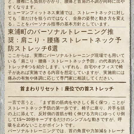
と、腰椎にも負担がかかり、腰痛と首肩の不調が同時に出や
すくなります。
ヒューマンフィットネス東浦では、ストレートネックに対し
ても「首だけを狙うのではなく、全身の姿勢と動き方を変え
る」ことをパーソナル指導の基本方針としています。
東浦町のパーソナルトレーニング推
奨：肩こり・腰痛 ストレートネック予
防ストレッチ6選
ここからは、実際にパーソナルトレーニング現場でも用いて
いる「肩こり・腰痛・ストレートネック予防」の代表的なス
トレッチ6つを紹介します。いずれも、自宅やオフィスで椅
子があれば実施できる内容を想定していますが、実施前には
痛みの有無や体調に応じて専門家に相談してください。
首まわりリセット：座位での首ストレッチ
一言で言うと、「まず首の筋肉をやさしく長く保つ」ことが
ストレートネック予防の第一歩です。椅子に座り、片手を頭
の上に添えて、反対側の首筋が軽く伸びる方向にゆっくり倒
して15〜20秒キープするだけのシンプルな動きですが、呼
吸を止めないことがポイントです。
パーソナルトレーニングでは、首の角度や力加減をトレーナ