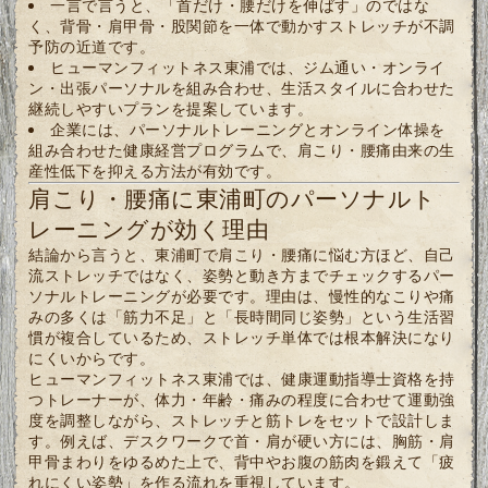
一言で言うと、「首だけ・腰だけを伸ばす」のではな
く、背骨・肩甲骨・股関節を一体で動かすストレッチが不調
予防の近道です。
ヒューマンフィットネス東浦では、ジム通い・オンライ
ン・出張パーソナルを組み合わせ、生活スタイルに合わせた
継続しやすいプランを提案しています。
企業には、パーソナルトレーニングとオンライン体操を
組み合わせた健康経営プログラムで、肩こり・腰痛由来の生
産性低下を抑える方法が有効です。
肩こり・腰痛に東浦町のパーソナルト
レーニングが効く理由
結論から言うと、東浦町で肩こり・腰痛に悩む方ほど、自己
流ストレッチではなく、姿勢と動き方までチェックするパー
ソナルトレーニングが必要です。理由は、慢性的なこりや痛
みの多くは「筋力不足」と「長時間同じ姿勢」という生活習
慣が複合しているため、ストレッチ単体では根本解決になり
にくいからです。
ヒューマンフィットネス東浦では、健康運動指導士資格を持
つトレーナーが、体力・年齢・痛みの程度に合わせて運動強
度を調整しながら、ストレッチと筋トレをセットで設計しま
す。例えば、デスクワークで首・肩が硬い方には、胸筋・肩
甲骨まわりをゆるめた上で、背中やお腹の筋肉を鍛えて「疲
れにくい姿勢」を作る流れを重視しています。