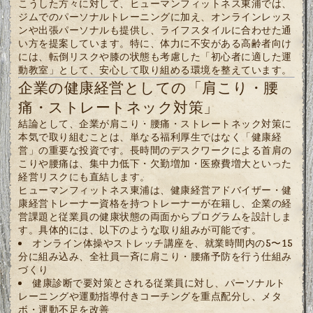
こうした方々に対して、ヒューマンフィットネス東浦では、
ジムでのパーソナルトレーニングに加え、オンラインレッス
ンや出張パーソナルも提供し、ライフスタイルに合わせた通
い方を提案しています。特に、体力に不安がある高齢者向け
には、転倒リスクや膝の状態も考慮した「初心者に適した運
動教室」として、安心して取り組める環境を整えています。
企業の健康経営としての「肩こり・腰
痛・ストレートネック対策」
結論として、企業が肩こり・腰痛・ストレートネック対策に
本気で取り組むことは、単なる福利厚生ではなく「健康経
営」の重要な投資です。長時間のデスクワークによる首肩の
こりや腰痛は、集中力低下・欠勤増加・医療費増大といった
経営リスクにも直結します。
ヒューマンフィットネス東浦は、健康経営アドバイザー・健
康経営トレーナー資格を持つトレーナーが在籍し、企業の経
営課題と従業員の健康状態の両面からプログラムを設計しま
す。具体的には、以下のような取り組みが可能です。
オンライン体操やストレッチ講座を、就業時間内の5〜15
分に組み込み、全社員一斉に肩こり・腰痛予防を行う仕組み
づくり
健康診断で要対策とされる従業員に対し、パーソナルト
レーニングや運動指導付きコーチングを重点配分し、メタ
ボ・運動不足を改善