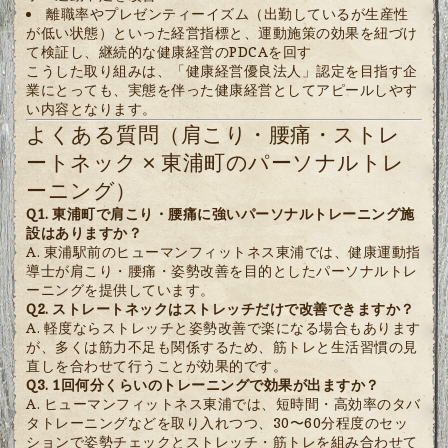
離職率やプレゼンティーイズム（出勤しているが生産性
が低い状態）といった経営指標と、運動施策の効果を紐づけ
て検証し、継続的な健康経営のPDCAを回す
こうした取り組みは、「健康経営優良法人」認定を目指す企
業にとっても、実態を伴った健康経営としてアピールしやす
い内容となります。
よくある質問（肩こり・腰痛・ストレ
ートネック × 東浦町のパーソナルトレ
ーニング）
Q1. 東浦町で肩こり・腰痛に強いパーソナルトレーニング施
設はありますか？
A. 東浦駅前のヒューマンフィットネス東浦では、健康運動指
導士が肩こり・腰痛・姿勢改善を目的としたパーソナルトレ
ーニングを提供しています。
Q2. ストレートネックはストレッチだけで改善できますか？
A. 軽度ならストレッチと姿勢改善で楽になる場合もあります
が、多くは筋力不足も関係するため、筋トレと生活習慣の見
直しを合わせて行うことが効果的です。
Q3. 1回何分くらいのトレーニングで効果が出ますか？
A. ヒューマンフィットネス東浦では、短時間・高効率のタバ
タトレーニングなどを取り入れつつ、30〜60分程度のセッ
ションで姿勢チェックとストレッチ・筋トレを組み合わせて