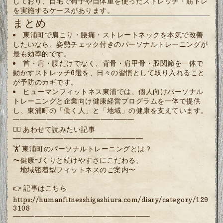
しており、自宅で椅子や自体重を使ったストレッチ・筋トレ
を実施するケースがあります。
まとめ
東浦町で肩こり・腰痛・ストレートネックを本気で改善
したいなら、姿勢チェック付きのパーソナルトレーニングが
最も効率的です。
首・肩・腰だけでなく、背骨・肩甲骨・股関節を一体で
動かすストレッチ6選を、日々の習慣として取り入れること
が予防のカギです。
ヒューマンフィットネス東浦では、個人向けパーソナル
トレーニングと企業向け健康経営プログラムを一体で提供
し、東浦町の「働く人」と「地域」の健康を支えています。
━━━━━━━━━━━━━━━━━━
🏋️‍♂️ あわせて読みたい記事
━━━━━━━━━━━━━━━━━━
🏋️ 東浦町のパーソナルトレーニングとは？
〜健康づくりと続けやすさにこだわる、
地域密着型フィットネスのご案内〜
👉 記事はこちら
https://humanfitnesshigashiura.com/diary/category/129
3108
━━━━━━━━━━━━━━━━━━━