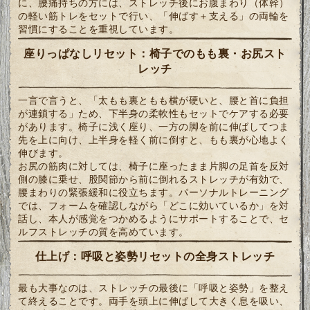
に、腰痛持ちの方には、ストレッチ後にお腹まわり（体幹）
の軽い筋トレをセットで行い、「伸ばす＋支える」の両輪を
習慣にすることを重視しています。
座りっぱなしリセット：椅子でのもも裏・お尻スト
レッチ
一言で言うと、「太もも裏ともも横が硬いと、腰と首に負担
が連鎖する」ため、下半身の柔軟性もセットでケアする必要
があります。椅子に浅く座り、一方の脚を前に伸ばしてつま
先を上に向け、上半身を軽く前に倒すと、もも裏が心地よく
伸びます。
お尻の筋肉に対しては、椅子に座ったまま片脚の足首を反対
側の膝に乗せ、股関節から前に倒れるストレッチが有効で、
腰まわりの緊張緩和に役立ちます。パーソナルトレーニング
では、フォームを確認しながら「どこに効いているか」を対
話し、本人が感覚をつかめるようにサポートすることで、セ
ルフストレッチの質を高めています。
仕上げ：呼吸と姿勢リセットの全身ストレッチ
最も大事なのは、ストレッチの最後に「呼吸と姿勢」を整え
て終えることです。両手を頭上に伸ばして大きく息を吸い、