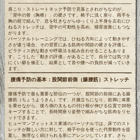
肩こり・ストレートネック予防で見落とされがちなのが、
「背中の骨（胸椎）」の硬さです。椅子に浅く座り、両手を
胸の前で組んで、息を吐きながらゆっくり上半身を左右にひ
ねるストレッチは、背中の可動性を高め、猫背改善にもつな
がります。
パーソナルトレーニングでは、ひねる方向によって動きやす
さが違う場合、その背景にある筋肉や関節の硬さを評価し、
ピラティス的な動きや呼吸法を組み合わせることもありま
す。こうした「動きの評価」があることで、自分では気づき
にくい癖を修正し、結果として首や腰への負担が減っていき
ます。
腰痛予防の基本：股関節前側（腸腰筋）ストレッチ
腰痛予防で最も重要な部位の一つが、股関節の前側にある腸
腰筋（ちょうようきん）です。片膝立ちになり、前脚に体重
を乗せながら、後ろ側の太ももの付け根が伸びる位置で20秒
キープすることで、長時間座り姿勢で縮みがちな筋肉をリセ
ットできます。
ヒューマンフィットネス東浦のパーソナルでは、床でのスト
レッチが難しい方に対して、椅子や台を使った代替動作を提
案し、無理なく続けられる形にアレンジしています。さら