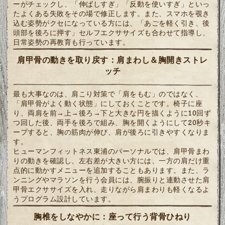
ーがチェックし、「伸ばしすぎ」「反動を使いすぎ」といっ
たよくある失敗をその場で修正します。また、スマホを覗き
込む姿勢がクセになっている方には、「あごを軽く引き、後
頭部を後ろに押す」セルフエクササイズも合わせて指導し、
日常姿勢の再教育も行っています。
肩甲骨の動きを取り戻す：肩まわし＆胸開きストレ
ッチ
最も大事なのは、肩こり対策で「肩をもむ」のではなく、
「肩甲骨がよく動く状態」にしておくことです。椅子に座
り、両肩を前→上→後ろ→下と大きな円を描くように10回ず
つ回した後、両手を後ろで組み、胸を開くようにして20秒キ
ープすると、胸の筋肉が伸び、肩が後ろに引きやすくなりま
す。
ヒューマンフィットネス東浦のパーソナルでは、肩甲骨まわ
りの動きを確認し、左右差が大きい方には、一方の肩だけ重
点的に動かすメニューを追加することもあります。また、ラ
ンニングやマラソンを行う会員には、腕振りと連動させた肩
甲骨エクササイズを入れ、走りながら肩まわりも軽くなるよ
うプログラム設計しています。
胸椎をしなやかに：座って行う背骨ひねり