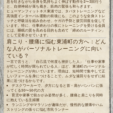
息を吐きながら全身を気持ちよく伸ばす動作を2〜3回行う
と、自律神経が落ち着き、筋肉の緊張も和らぎます。
ヒューマンフィットネス東浦では、タバタトレーニングなど
高強度インターバル運動の前後にも、このような全身ストレ
ッチと呼吸法を組み合わせ、ケガの予防と疲労回復を促して
います。特に、仕事終わりの夜にトレーニングを受ける会員
には、睡眠の質を高める目的も含めて「締めのルーティン」
として定着させています。
肩こり・腰痛に悩む東浦町の方へ：どん
な人がパーソナルトレーニングに向い
ている？
一言で言うと、「自己流で何度も挫折した人」「仕事や家事
が忙しく時間が限られている人」ほど、東浦町のパーソナル
トレーニングが向いています。理由は、短時間で集中して正
しいフォームを身につけることで、ムダな遠回りをせずに結
果に近づけるからです。
デスクワーカーで、夕方になると首・肩がパンパンに張
ってくる30〜50代の方
育児や家事で前かがみ姿勢が多く、腰痛と肩こりを同時
に抱えている主婦層
ランニングやマラソンが趣味だが、慢性的な腰痛やハム
ストリングの張りに悩む市民ランナー