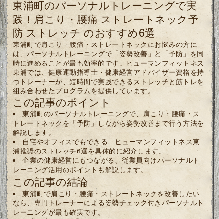
東浦町のパーソナルトレーニングで実
践！肩こり・腰痛 ストレートネック予
防 ストレッチ のおすすめ6選
東浦町で肩こり・腰痛・ストレートネックにお悩みの方に
は、パーソナルトレーニングで「姿勢改善」と「予防」を同
時に進めることが最も効率的です。ヒューマンフィットネス
東浦では、健康運動指導士・健康経営アドバイザー資格を持
つトレーナーが、短時間で実践できるストレッチと筋トレを
組み合わせたプログラムを提供しています。
この記事のポイント
東浦町のパーソナルトレーニングで、肩こり・腰痛・ス
トレートネックを「予防」しながら姿勢改善まで行う方法を
解説します。
自宅やオフィスでもできる、ヒューマンフィットネス東
浦推奨のストレッチ6選を具体的に紹介します。
企業の健康経営にもつながる、従業員向けパーソナルト
レーニング活用のポイントも解説します。
この記事の結論
東浦町で肩こり・腰痛・ストレートネックを改善したい
なら、専門トレーナーによる姿勢チェック付きパーソナルト
レーニングが最も確実です。