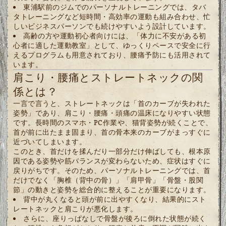
東浦駅前のジムでのパーソナルトレーニングでは、タバ
タトレーニングなど短時間・高効率の運動も組み合わせ、忙
しいビジネスパーソンでも続けやすいよう設計しています。
高齢の方や運動初心者向けには、「体力に不安がある初
心者に適した運動教室」として、ゆっくりペースで安全に行
えるプログラムも用意されており、腰痛予防にも活用されて
います。
肩こり・腰痛とストレートネックの関
係とは？
一言で言うと、ストレートネックは「首のカーブが失われた
姿勢」であり、肩こり・腰痛・頭痛の温床になりやすい状態
です。長時間のスマホ・PC作業や、猫背姿勢が続くことで、
首が前に出たまま固まり、首の骨本来のカーブがまっすぐに
近づいてしまいます。
このとき、首だけを揉んだり一部分だけ伸ばしても、根本原
因である姿勢や筋バランスが変わらないため、症状はすぐに
戻りがちです。そのため、パーソナルトレーニングでは、首
だけでなく「胸椎（背中の骨）」「肩甲骨」「骨盤・股関
節」の動きと姿勢を総合的に整えることが重要になります。
背中が丸くなると頭が前に出やすくなり、結果的にスト
レートネックと肩こりが悪化します。
さらに、座りっぱなしで骨盤が後ろに倒れた状態が続く