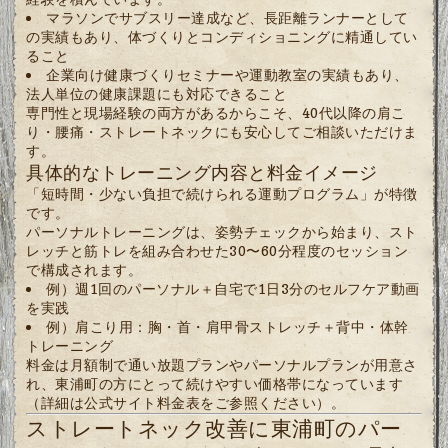
マラソンでサブスリー達成など、長距離ランナーとして
の実績もあり、体づくりとコンディショニングに精通してい
ること
企業向け健康づくりセミナーや運動教室の実績もあり、
法人単位の健康課題にも対応できること
専門性と現場経験の両方があるからこそ、40代以降の肩こ
り・腰痛・ストレートネックにも安心してご相談いただけま
す。
具体的なトレーニング内容と料金イメージ
「短時間・少ない負担で続けられる運動プログラム」が特徴
です。
パーソナルトレーニングは、姿勢チェックから始まり、スト
レッチと筋トレを組み合わせた30〜60分程度のセッション
で構成されます。
例）週1回のパーソナル＋自宅で1日3分のセルフケア動画
を実践
例）肩こり用：胸・首・肩甲骨ストレッチ＋背中・体幹
トレーニング
料金は月額制で通い放題プランやパーソナルプランが用意さ
れ、東浦町の方にとって続けやすい価格帯になっています
（詳細は公式サイト料金表をご参照ください）。
ストレートネック改善に東浦町のパー