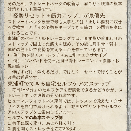
そのため、ストレートネックの改善は、肩こり・腰痛の根本
対策としても重要です。
「姿勢リセット＋筋力アップ」が最優先
ストレートネック改善で最も大事なのは「正しい姿勢に戻せ
る柔軟性」と「その姿勢をキープできる筋力」の両方を身に
つけることです。
東浦町のパーソナルトレーニングでは、まず胸や首まわりの
ストレッチで固まった筋肉を緩め、その後に肩甲骨・背中・
体幹の筋トレで姿勢を支える土台を作っていきます。
例）胸を開くストレッチ＋あご引きエクササイズ
例）ゴムバンドを使った肩甲骨トレーニング＋腹部・お
尻の筋トレ
「伸ばすだけ・鍛えるだけ」ではなく、セットで行うことが
改善の近道です。
東浦町でできる自宅セルフケアのステップ
「毎日1〜3分」のセルフケアを習慣化できるかどうかが、ス
トレートネック改善の分かれ道です。
ヒューマンフィットネス東浦では、レッスンで覚えたエクサ
サイズを自宅で続けられるよう、動画やプリントでセルフケ
アのステップをご案内しています。
セルフケアの基本ステップ例
椅子に深く座り、あごを軽く引く
胸を開くストレッチを左右30秒ずつ