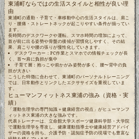
東浦町ならではの生活スタイルと相性が良い理
由
東浦町の通勤・子育て・車移動中心の生活スタイルは、肩こ
り・腰痛・ストレートネックが起こりやすい条件が揃ってい
ます。
長時間のデスクワークや運転、スマホ時間の増加によって、
首が前に出る姿勢や骨盤の後傾が習慣化しやすく、その結
果、肩こりや腰の張りが慢性化していきます。
デスクワーカー：PC作業とスマホでの情報チェックが長
く、首〜肩に負担が集中
子育て層：抱っこや前かがみ姿勢が多く、腰〜背中の負
担が大きい
こうした特徴に合わせて、東浦町のパーソナルトレーニング
では、日常動作とリンクしたエクササイズを重視していま
す。
ヒューマンフィットネス東浦の強み（資格・実
績）
「運動生理学の専門知識＋健康経営の視点」がヒューマンフ
ィットネス東浦の大きな強みです。
代表トレーナーは、立命館大学スポーツ健康科学部・大学院
で運動生理学を専攻し、健康運動指導士や健康経営アドバイ
ザーの資格を持ち、介護予防・認知症予防の現場でも豊富な
経験を積んでいます。