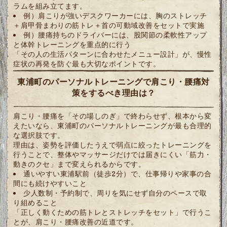
ラムを組み立てます。
例）肩こりが強いデスクワーカーには、胸のストレッチ
＋肩甲骨まわりの筋トレ＋首の可動域改善をセットで実施
例）腰痛持ちのドライバーには、股関節の柔軟性アップ
と体幹トレーニングを重点的に行う
「その人の生活パターンに合わせたメニュー設計」が、慢性
症状の再発を防ぐ最も大切なポイントです。
東浦町のパーソナルトレーニングで肩こり・腰痛対
策をするべき理由は？
肩こり・腰痛を「その場しのぎ」で終わらせず、根本から変
えたいなら、東浦町のパーソナルトレーニングが最も合理的
な選択肢です。
理由は、姿勢を評価したうえで弱点に絞ったトレーニングを
行うことで、整体やマッサージだけでは届きにくい「筋力・
動きのクセ」まで変えられるからです。
通いやすい東浦駅前（徒歩2分）で、仕事帰りや家事の合
間にも続けやすいこと
少人数制・予約制で、周りを気にせず自分のペースで取
り組めること
「正しく動くための筋トレとストレッチをセット」で行うこ
とが、肩こり・腰痛改善の近道です。