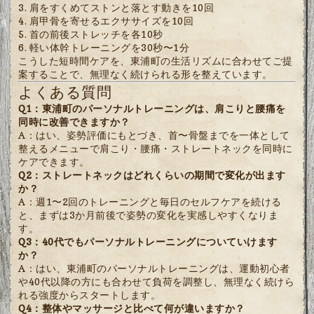
肩をすくめてストンと落とす動きを10回
肩甲骨を寄せるエクササイズを10回
首の前後ストレッチを各10秒
軽い体幹トレーニングを30秒〜1分
こうした短時間ケアを、東浦町の生活リズムに合わせてご提
案することで、無理なく続けられる形を整えています。
よくある質問
Q1：東浦町のパーソナルトレーニングは、肩こりと腰痛を
同時に改善できますか？
A：はい、姿勢評価にもとづき、首〜骨盤までを一体として
整えるメニューで肩こり・腰痛・ストレートネックを同時に
ケアできます。
Q2：ストレートネックはどれくらいの期間で変化が出ます
か？
A：週1〜2回のトレーニングと毎日のセルフケアを続ける
と、まずは3か月前後で姿勢の変化を実感しやすくなりま
す。
Q3：40代でもパーソナルトレーニングについていけます
か？
A：はい、東浦町のパーソナルトレーニングは、運動初心者
や40代以降の方にも合わせて負荷を調整し、無理なく続けら
れる強度からスタートします。
Q4：整体やマッサージと比べて何が違いますか？