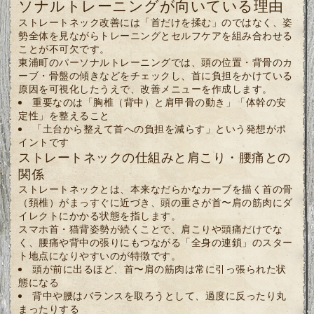
ソナルトレーニングが向いている理由
ストレートネック改善には「首だけを揉む」のではなく、姿
勢全体を見ながらトレーニングとセルフケアを組み合わせる
ことが不可欠です。
東浦町のパーソナルトレーニングでは、頭の位置・背骨のカ
ーブ・骨盤の傾きなどをチェックし、首に負担をかけている
原因を可視化したうえで、改善メニューを作成します。
重要なのは「胸椎（背中）と肩甲骨の動き」「体幹の安
定性」を整えること
「土台から整えて首への負担を減らす」という発想がポ
イントです
ストレートネックの仕組みと肩こり・腰痛との
関係
ストレートネックとは、本来なだらかなカーブを描く首の骨
（頚椎）がまっすぐに近づき、頭の重さが首〜肩の筋肉にダ
イレクトにかかる状態を指します。
スマホ首・猫背姿勢が続くことで、肩こりや頭痛だけでな
く、腰痛や背中の張りにもつながる「全身の連鎖」のスター
ト地点になりやすいのが特徴です。
頭が前に出るほど、首〜肩の筋肉は常に引っ張られた状
態になる
背中や腰はバランスを取ろうとして、過度に反ったり丸
まったりする