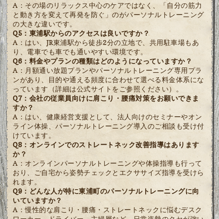
A：その場のリラックス中心のケアではなく、「自分の筋力
と動き方を変えて再発を防ぐ」のがパーソナルトレーニング
の大きな違いです。
Q5：東浦駅からのアクセスは良いですか？
A：はい、JR東浦駅から徒歩2分の立地で、共用駐車場もあ
り、電車でも車でも通いやすい環境です。
Q6：料金やプランの種類はどのようになっていますか？
A：月額通い放題プランやパーソナルトレーニング専用プラ
ンがあり、目的や通える頻度に合わせて選べる料金体系にな
っています（詳細は公式サイトをご参照ください）。
Q7：会社の従業員向けに肩こり・腰痛対策をお願いできま
すか？
A：はい、健康経営支援として、法人向けのセミナーやオン
ライン体操、パーソナルトレーニング導入のご相談も受け付
けています。
Q8：オンラインでのストレートネック改善指導はあります
か？
A：オンラインパーソナルトレーニングや体操指導も行って
おり、ご自宅から姿勢チェックとエクササイズ指導を受けら
れます。
Q9：どんな人が特に東浦町のパーソナルトレーニングに向
いていますか？
A：慢性的な肩こり・腰痛・ストレートネックに悩むデスク
ワーカー、ドライバー、主婦層など、日常姿勢のクセが強い