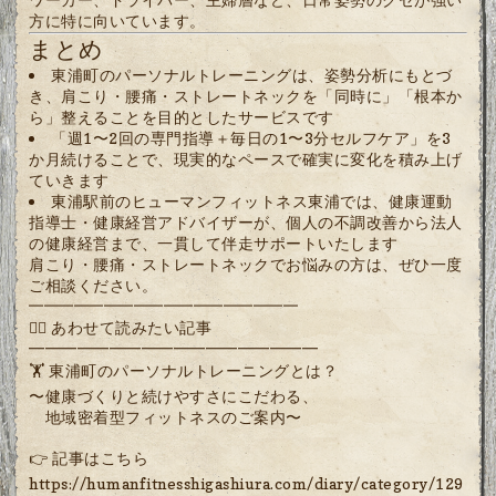
方に特に向いています。
まとめ
東浦町のパーソナルトレーニングは、姿勢分析にもとづ
き、肩こり・腰痛・ストレートネックを「同時に」「根本か
ら」整えることを目的としたサービスです
「週1〜2回の専門指導＋毎日の1〜3分セルフケア」を3
か月続けることで、現実的なペースで確実に変化を積み上げ
ていきます
東浦駅前のヒューマンフィットネス東浦では、健康運動
指導士・健康経営アドバイザーが、個人の不調改善から法人
の健康経営まで、一貫して伴走サポートいたします
肩こり・腰痛・ストレートネックでお悩みの方は、ぜひ一度
ご相談ください。
━━━━━━━━━━━━━━━━━━
🏋️‍♂️ あわせて読みたい記事
━━━━━━━━━━━━━━━━━━
🏋️ 東浦町のパーソナルトレーニングとは？
〜健康づくりと続けやすさにこだわる、
地域密着型フィットネスのご案内〜
👉 記事はこちら
https://humanfitnesshigashiura.com/diary/category/129