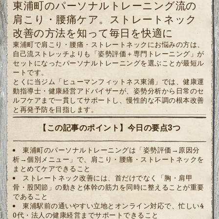
東浦町のパーソナルトレーニング流の
肩こり・腰痛ケア。ストレートネック
改善の方法を知って毎日を快適に
東浦町で肩こり・腰痛・ストレートネックにお悩みの方は、
自己流ストレッチよりも「姿勢評価＋専門トレーニング」が
セットになったパーソナルトレーニングを選ぶことが最短ル
ートです。
とくに当ジム「ヒューマンフィットネス東浦」では、健康運
動指導士・健康経営アドバイザーが、姿勢分析から日常のセ
ルフケアまで一貫してサポートし、慢性的な不調の根本改善
と再発予防を目指します。
【この記事のポイント】今日の要点3つ
東浦町のパーソナルトレーニングは「姿勢評価→原因分
析→個別メニュー」で、肩こり・腰痛・ストレートネックを
まとめてケアできること
ストレートネック改善には、首だけでなく「胸・肩甲
骨・股関節」の動きと体幹の筋力を同時に整えることが重要
であること
東浦駅前の通いやすい立地とオンライン対応で、忙しい4
0代・法人の健康経営までサポートできること