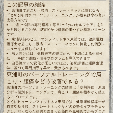
この記事の結論
東浦町で肩こり・腰痛・ストレートネックに悩むなら、
「姿勢分析付きパーソナルトレーニング」が最も効率の良い
改善方法です
「週1〜2回の専門指導＋毎日1〜3分のセルフケア」を3
か月続けることが、現実的かつ成果の出やすい基本パターン
です
東浦駅前のヒューマンフィットネス東浦では、健康運動
指導士が肩こり・腰痛・ストレートネックに特化した個別メ
ニューを提供しています
法人向けには、健康経営の観点から「不調による生産性
低下」を防ぐ運動・研修プログラムも導入できます
自己流ケアで変化が乏しい方ほど、姿勢評価と運動生理
学に基づく専門指導を早めに受けるべきです
東浦町のパーソナルトレーニングで肩
こり・腰痛をどう改善できる？
東浦町のパーソナルトレーニングの結論は「姿勢評価→原因
分析→個別トレーニング」で、肩こり・腰痛を根本から整え
るアプローチです。
とくにヒューマンフィットネス東浦では、健康運動指導士が
猫背や反り腰、ストレートネックなどの姿勢タイプをチェッ
クし、弱くなった筋肉と固まった筋肉を見極めてからプログ