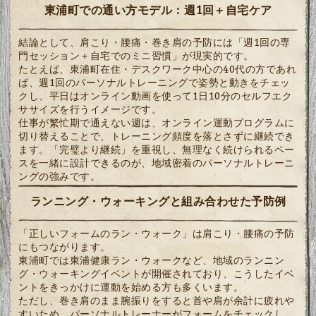
東浦町での通い方モデル：週1回＋自宅ケア
結論として、肩こり・腰痛・巻き肩の予防には「週1回の専
門セッション＋自宅でのミニ習慣」が現実的です。
たとえば、東浦町在住・デスクワーク中心の40代の方であれ
ば、週1回のパーソナルトレーニングで姿勢と動きをチェッ
クし、平日はオンライン動画を使って1日10分のセルフエク
ササイズを行うイメージです。
仕事が繁忙期で通えない週は、オンライン運動プログラムに
切り替えることで、トレーニング頻度を落とさずに継続でき
ます。「完璧より継続」を重視し、無理なく続けられるペー
スを一緒に設計できるのが、地域密着のパーソナルトレーニ
ングの強みです。
ランニング・ウォーキングと組み合わせた予防例
「正しいフォームのラン・ウォーク」は肩こり・腰痛の予防
にもつながります。
東浦町では東浦健康ラン・ウォークなど、地域のランニン
グ・ウォーキングイベントが開催されており、こうしたイベ
ントをきっかけに運動を始める方も多くいます。
ただし、巻き肩のまま腕振りをすると首や肩が余計に疲れや
すいため、パーソナルトレーナーがフォームをチェックし、