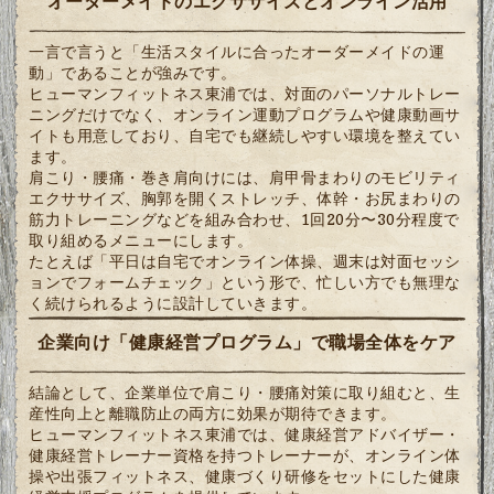
オーダーメイドのエクササイズとオンライン活用
一言で言うと「生活スタイルに合ったオーダーメイドの運
動」であることが強みです。
ヒューマンフィットネス東浦では、対面のパーソナルトレー
ニングだけでなく、オンライン運動プログラムや健康動画サ
イトも用意しており、自宅でも継続しやすい環境を整えてい
ます。
肩こり・腰痛・巻き肩向けには、肩甲骨まわりのモビリティ
エクササイズ、胸郭を開くストレッチ、体幹・お尻まわりの
筋力トレーニングなどを組み合わせ、1回20分〜30分程度で
取り組めるメニューにします。
たとえば「平日は自宅でオンライン体操、週末は対面セッシ
ョンでフォームチェック」という形で、忙しい方でも無理な
く続けられるように設計していきます。
企業向け「健康経営プログラム」で職場全体をケア
結論として、企業単位で肩こり・腰痛対策に取り組むと、生
産性向上と離職防止の両方に効果が期待できます。
ヒューマンフィットネス東浦では、健康経営アドバイザー・
健康経営トレーナー資格を持つトレーナーが、オンライン体
操や出張フィットネス、健康づくり研修をセットにした健康