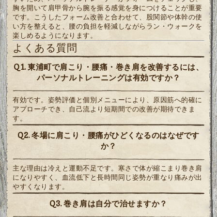
胸を開いて肩甲骨から腕を振る感覚を身につけることが重要
です。こうしたフォーム改善と合わせて、股関節や体幹の使
い方を整えると、腰の負担を軽減しながらラン・ウォークを
楽しめるようになります。
よくある質問
Q1. 東浦町で肩こり・腰痛・巻き肩を改善するには、
パーソナルトレーニングは有効ですか？
有効です。姿勢評価と個別メニューにより、原因筋へ的確に
アプローチでき、自己流より短期間での改善が期待できま
す。
Q2. 冬場に肩こり・腰痛がひどくなるのはなぜです
か？
主な理由は冷えと運動不足です。寒さで体が縮こまり巻き肩
になりやすく、血流低下と長時間同じ姿勢が重なり痛みが出
やすくなります。
Q3. 巻き肩は自分で治せますか？