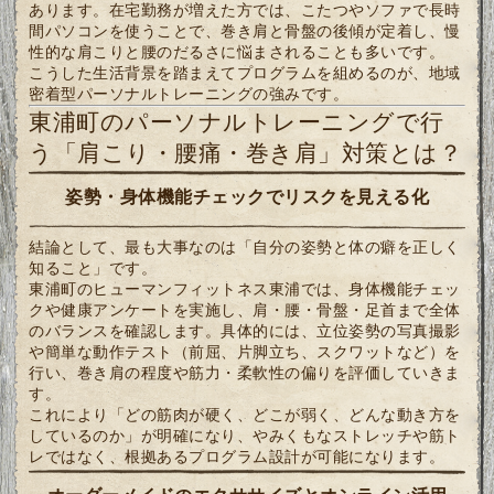
あります。在宅勤務が増えた方では、こたつやソファで長時
間パソコンを使うことで、巻き肩と骨盤の後傾が定着し、慢
性的な肩こりと腰のだるさに悩まされることも多いです。
こうした生活背景を踏まえてプログラムを組めるのが、地域
密着型パーソナルトレーニングの強みです。
東浦町のパーソナルトレーニングで行
う「肩こり・腰痛・巻き肩」対策とは？
姿勢・身体機能チェックでリスクを見える化
結論として、最も大事なのは「自分の姿勢と体の癖を正しく
知ること」です。
東浦町のヒューマンフィットネス東浦では、身体機能チェッ
クや健康アンケートを実施し、肩・腰・骨盤・足首まで全体
のバランスを確認します。具体的には、立位姿勢の写真撮影
や簡単な動作テスト（前屈、片脚立ち、スクワットなど）を
行い、巻き肩の程度や筋力・柔軟性の偏りを評価していきま
す。
これにより「どの筋肉が硬く、どこが弱く、どんな動き方を
しているのか」が明確になり、やみくもなストレッチや筋ト
レではなく、根拠あるプログラム設計が可能になります。