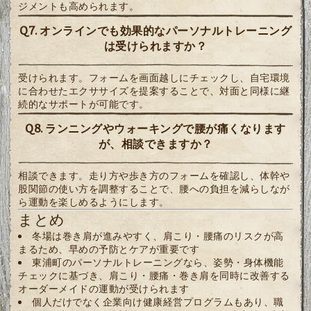
ジメントも高められます。
Q7. オンラインでも効果的なパーソナルトレーニング
は受けられますか？
受けられます。フォームを画面越しにチェックし、自宅環境
に合わせたエクササイズを提案することで、対面と同様に継
続的なサポートが可能です。
Q8. ランニングやウォーキングで腰が痛くなります
が、相談できますか？
相談できます。走り方や歩き方のフォームを確認し、体幹や
股関節の使い方を調整することで、腰への負担を減らしなが
ら運動を楽しめるようにします。
まとめ
冬場は巻き肩が進みやすく、肩こり・腰痛のリスクが高
まるため、早めの予防とケアが重要です
東浦町のパーソナルトレーニングなら、姿勢・身体機能
チェックに基づき、肩こり・腰痛・巻き肩を同時に改善する
オーダーメイドの運動が受けられます
個人だけでなく企業向け健康経営プログラムもあり、職