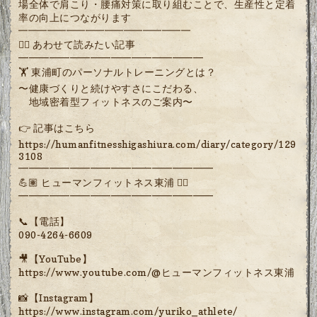
場全体で肩こり・腰痛対策に取り組むことで、生産性と定着
率の向上につながります
━━━━━━━━━━━━━━━━━━
🏋️‍♂️ あわせて読みたい記事
━━━━━━━━━━━━━━━━━━
🏋️ 東浦町のパーソナルトレーニングとは？
〜健康づくりと続けやすさにこだわる、
地域密着型フィットネスのご案内〜
👉 記事はこちら
https://humanfitnesshigashiura.com/diary/category/129
3108
━━━━━━━━━━━━━━━━━━━
💪🏽 ヒューマンフィットネス東浦 🏋️‍♀️
━━━━━━━━━━━━━━━━━━━
📞【電話】
090-4264-6609
🎥【YouTube】
https://www.youtube.com/@ヒューマンフィットネス東浦
📸【Instagram】
https://www.instagram.com/yuriko_athlete/