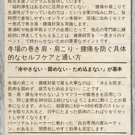
経営支援プログラムを提供しています。
「福利厚生はあるのに活用されていない」「腰痛や肩こりで
生産性が下がっているのでは」という企業の悩みに対し、短
時間で参加しやすいオンライン体操や、現場に出向くセミナ
ー形式で巻き肩・腰痛対策を実施します。
東浦町や知多半島エリアの企業にとって、地元の専門家に継
続的に伴走してもらえることは、健康経営を「一度きりのイ
ベント」で終わらせないための重要なポイントです。
冬場の巻き肩・肩こり・腰痛を防ぐ具体
的なセルフケアと通い方
「冷やさない・固めない・ため込まない」が基本
冬場の肩こり・腰痛対策で最も大事なのは、「冷えを防ぎ、
筋肉を固めず、疲労をため込まない」ことです。
首・肩・腰を冷やさないようマフラーや腹巻きを活用しつ
つ、同じ姿勢を30分以上続けないようこまめに動くことが基
本になります。さらに、就寝前に5分〜10分程度のストレッ
チを取り入れると、日中にたまった筋肉のこわばりをリセッ
トしやすくなります。
パーソナルトレーナーに教わった「自分専用の夜ルーティ
ン」があると、習慣化しやすく効果も安定します。