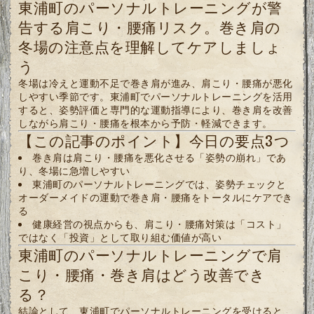
東浦町のパーソナルトレーニングが警
告する肩こり・腰痛リスク。巻き肩の
冬場の注意点を理解してケアしましょ
う
冬場は冷えと運動不足で巻き肩が進み、肩こり・腰痛が悪化
しやすい季節です。東浦町でパーソナルトレーニングを活用
すると、姿勢評価と専門的な運動指導により、巻き肩を改善
しながら肩こり・腰痛を根本から予防・軽減できます。
【この記事のポイント】今日の要点3つ
巻き肩は肩こり・腰痛を悪化させる「姿勢の崩れ」であ
り、冬場に急増しやすい
東浦町のパーソナルトレーニングでは、姿勢チェックと
オーダーメイドの運動で巻き肩・腰痛をトータルにケアでき
る
健康経営の視点からも、肩こり・腰痛対策は「コスト」
ではなく「投資」として取り組む価値が高い
東浦町のパーソナルトレーニングで肩
こり・腰痛・巻き肩はどう改善でき
る？
結論として、東浦町でパーソナルトレーニングを受けると、