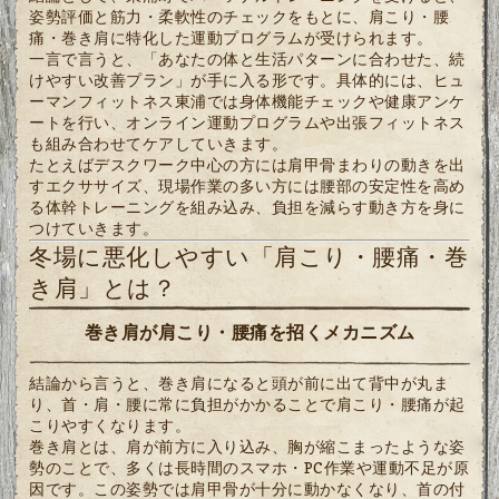
姿勢評価と筋力・柔軟性のチェックをもとに、肩こり・腰
痛・巻き肩に特化した運動プログラムが受けられます。
一言で言うと、「あなたの体と生活パターンに合わせた、続
けやすい改善プラン」が手に入る形です。具体的には、ヒュ
ーマンフィットネス東浦では身体機能チェックや健康アンケ
ートを行い、オンライン運動プログラムや出張フィットネス
も組み合わせてケアしていきます。
たとえばデスクワーク中心の方には肩甲骨まわりの動きを出
すエクササイズ、現場作業の多い方には腰部の安定性を高め
る体幹トレーニングを組み込み、負担を減らす動き方を身に
つけていきます。
冬場に悪化しやすい「肩こり・腰痛・巻
き肩」とは？
巻き肩が肩こり・腰痛を招くメカニズム
結論から言うと、巻き肩になると頭が前に出て背中が丸ま
り、首・肩・腰に常に負担がかかることで肩こり・腰痛が起
こりやすくなります。
巻き肩とは、肩が前方に入り込み、胸が縮こまったような姿
勢のことで、多くは長時間のスマホ・PC作業や運動不足が原
因です。この姿勢では肩甲骨が十分に動かなくなり、首の付