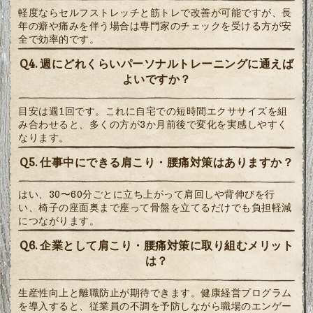
軽度ならセルフストレッチと筋トレで改善が可能ですが、長
年の癖や痛みを伴う場合は専門家のチェックを受ける方が安
全で効率的です。
Q4. 週にどれくらいパーソナルトレーニングに通えば
よいですか？
目安は週1回です。これに自宅での短時間エクササイズを組
み合わせると、多くの方が3か月前後で変化を実感しやすく
なります。
Q5. 仕事中にできる肩こり・腰痛対策はありますか？
はい、30〜60分ごとに立ち上がって肩回しや背伸びを行
い、椅子の座面奥まで座って骨盤を立てるだけでも負担軽減
につながります。
Q6. 企業として肩こり・腰痛対策に取り組むメリット
は？
生産性向上と離職防止が期待できます。健康経営プログラム
を導入すると、従業員の不調を予防しながら職場のエンゲー