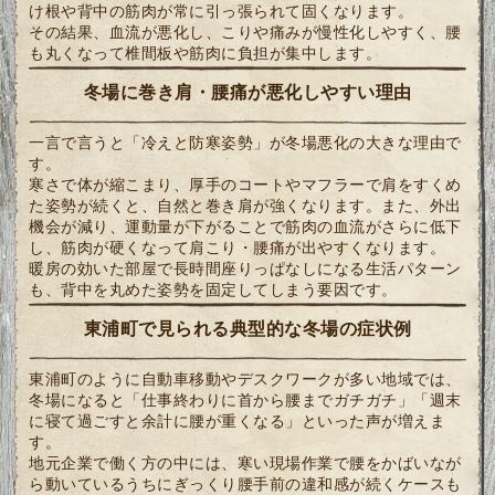
け根や背中の筋肉が常に引っ張られて固くなります。
その結果、血流が悪化し、こりや痛みが慢性化しやすく、腰
も丸くなって椎間板や筋肉に負担が集中します。
冬場に巻き肩・腰痛が悪化しやすい理由
一言で言うと「冷えと防寒姿勢」が冬場悪化の大きな理由で
す。
寒さで体が縮こまり、厚手のコートやマフラーで肩をすくめ
た姿勢が続くと、自然と巻き肩が強くなります。また、外出
機会が減り、運動量が下がることで筋肉の血流がさらに低下
し、筋肉が硬くなって肩こり・腰痛が出やすくなります。
暖房の効いた部屋で長時間座りっぱなしになる生活パターン
も、背中を丸めた姿勢を固定してしまう要因です。
東浦町で見られる典型的な冬場の症状例
東浦町のように自動車移動やデスクワークが多い地域では、
冬場になると「仕事終わりに首から腰までガチガチ」「週末
に寝て過ごすと余計に腰が重くなる」といった声が増えま
す。
地元企業で働く方の中には、寒い現場作業で腰をかばいなが
ら動いているうちにぎっくり腰手前の違和感が続くケースも