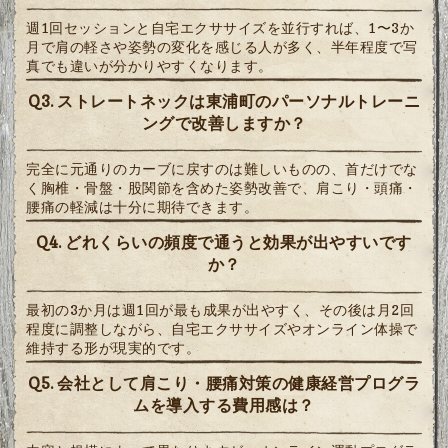
週1回セッションと自宅エクササイズを並行すれば、1〜3か
月で肩の軽さや姿勢の変化を感じる人が多く、半年程度で写
真でも違いが分かりやすくなります。
Q3. ストレートネックは東浦町のパーソナルトレーニ
ングで改善しますか？
完全に元通りのカーブに戻すのは難しいものの、首だけでな
く胸椎・骨盤・股関節を含めた姿勢改善で、肩こり・頭痛・
腰痛の軽減は十分に期待できます。
Q4. どれくらいの頻度で通うと効果が出やすいです
か？
最初の3か月は週1回が最も成果が出やすく、その後は月2回
程度に調整しながら、自宅エクササイズやオンライン体操で
維持する形が現実的です。
Q5. 会社として肩こり・腰痛対策の健康経営プログラ
ムを導入する費用感は？