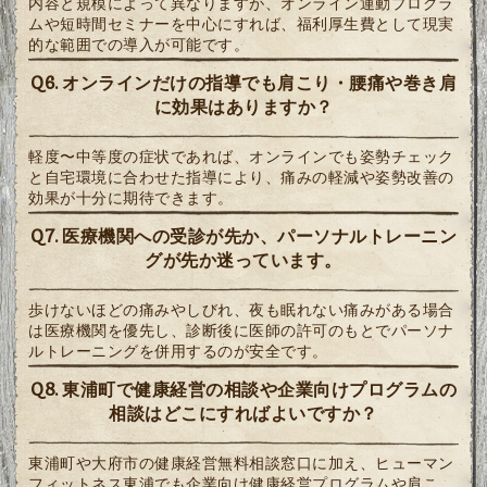
内容と規模によって異なりますが、オンライン運動プログラ
ムや短時間セミナーを中心にすれば、福利厚生費として現実
的な範囲での導入が可能です。
Q6. オンラインだけの指導でも肩こり・腰痛や巻き肩
に効果はありますか？
軽度〜中等度の症状であれば、オンラインでも姿勢チェック
と自宅環境に合わせた指導により、痛みの軽減や姿勢改善の
効果が十分に期待できます。
Q7. 医療機関への受診が先か、パーソナルトレーニン
グが先か迷っています。
歩けないほどの痛みやしびれ、夜も眠れない痛みがある場合
は医療機関を優先し、診断後に医師の許可のもとでパーソナ
ルトレーニングを併用するのが安全です。
Q8. 東浦町で健康経営の相談や企業向けプログラムの
相談はどこにすればよいですか？
東浦町や大府市の健康経営無料相談窓口に加え、ヒューマン
フィットネス東浦でも企業向け健康経営プログラムや肩こ