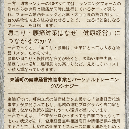
一方、週末ランナーの40代女性では、ランニングフォームの
崩れから巻き肩と腰痛が同時に進行しているケースが見ら
れ、フォーム動画チェックとお尻・太もも裏の筋力強化、足
首の柔軟性向上を組み合わせることで、「走るほど楽になる
フォーム」を目指します。
肩こり・腰痛対策はなぜ「健康経営」に
つながるのか？
一言で言うと、「肩こり・腰痛は、企業にとっても大きな経
営リスク」だからです。
腰痛や肩こり・慢性的な疲労が続くと、欠勤や集中力低下、
業務ミスの増加、離職意向の高まりなど、見えにくいコスト
が積み重なっていきます。
東浦町の健康経営推進事業とパーソナルトレーニン
グのシナジー
東浦町では、町内企業の健康経営を支援する「健康経営推進
事業」が展開されており、地域の運動プログラムや専門家と
連携しながら施策を設計しやすい環境が整っています。
一言で言えば、「企業がゼロからすべてを自前で考えなくて
よい」状況があり、健康経営無料相談窓口や情報提供を活用
することで、初めての企業でもスムーズに取り組みを始めら