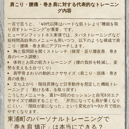
肩こり・腰痛・巻き肩に対する代表的なトレーニン
グ内容
一言で言うと、「40代以降はハードな筋トレより"機能を取
り戻すトレーニング"が重要」です。
ヒューマンフィットネス東浦では、タバタトレーニングなど
短時間高効率のメニューも用いつつ、以下のような構成で肩
こり・腰痛・巻き肩にアプローチします。
胸と股関節を開くストレッチ（猫背・反り腰改善、巻き
肩のベース調整）
体幹とお尻の筋力トレーニング（腰の負担を軽減し、姿
勢を支える土台づくり）
肩甲骨まわりの動的エクササイズ（肩こり・頭痛・巻き
肩の改善）
立ち上がり・階段昇降など日常動作を想定した機能トレ
ーニング（「動ける体」を取り戻す）
こうしたメニューを、週1〜2回のセッションと自宅5分エク
ササイズで継続することで、「夕方になっても肩が重くなり
にくい」「階段が楽になった」という変化が1〜3か月で現れ
やすくなります。
東浦町のパーソナルトレーニングで
「巻き肩 矯正」は本当にできる？