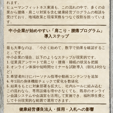
れます。
ヒューマンフィットネス東浦も、この流れの中で、多くの企
業から腰痛・肩こり対策を含む健康経営プログラムの相談を
受けており、地域政策と現場実務をつなぐ役割を担っていま
す。
中小企業が始めやすい「肩こり・腰痛プログラム」
導入ステップ
最も大事なのは、「小さく始めて、数字で効果を確認するこ
と」です。
中小企業の場合、以下のようなステップが現実的です。
従業員アンケートで肩こり・腰痛・睡眠の状況を把握
オンライン体操や短時間セミナーを試験導入（朝礼10分な
ど）
希望者向けにパーソナル指導や動画コンテンツを追加
年1回の身体機能チェックで変化を数値化
結果をもとに対象部署を拡大し、社内ルールに組み込む
この流れなら、専用設備を増やさなくても、既存のオンライ
ン会議システムや会議室を活用して実施でき、福利厚生費と
して十分現実的な範囲で運用できます。
健康経営優良法人・採用・入札への影響