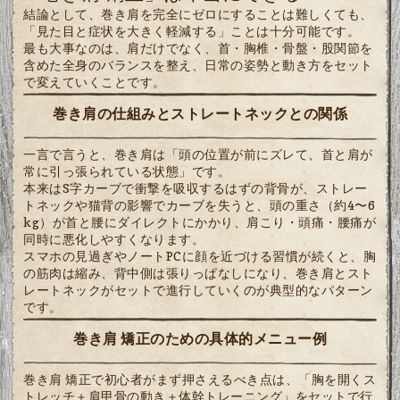
結論として、巻き肩を完全にゼロにすることは難しくても、
「見た目と症状を大きく軽減する」ことは十分可能です。
最も大事なのは、肩だけでなく、首・胸椎・骨盤・股関節を
含めた全身のバランスを整え、日常の姿勢と動き方をセット
で変えていくことです。
巻き肩の仕組みとストレートネックとの関係
一言で言うと、巻き肩は「頭の位置が前にズレて、首と肩が
常に引っ張られている状態」です。
本来はS字カーブで衝撃を吸収するはずの背骨が、ストレー
トネックや猫背の影響でカーブを失うと、頭の重さ（約4〜6
kg）が首と腰にダイレクトにかかり、肩こり・頭痛・腰痛が
同時に悪化しやすくなります。
スマホの見過ぎやノートPCに顔を近づける習慣が続くと、胸
の筋肉は縮み、背中側は張りっぱなしになり、巻き肩とスト
レートネックがセットで進行していくのが典型的なパターン
です。
巻き肩 矯正のための具体的メニュー例
巻き肩 矯正で初心者がまず押さえるべき点は、「胸を開くス
トレッチ＋肩甲骨の動き＋体幹トレーニング」をセットで行