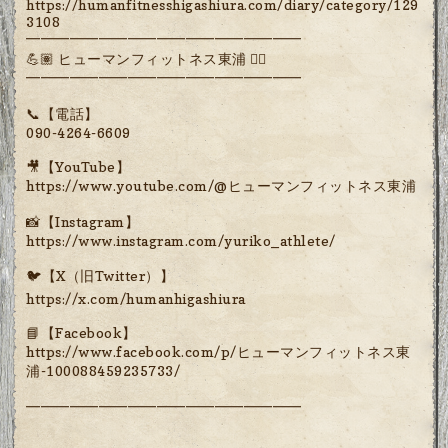
https://humanfitnesshigashiura.com/diary/category/129
3108
━━━━━━━━━━━━━━━━━━━
💪🏽 ヒューマンフィットネス東浦 🏋️‍♀️
━━━━━━━━━━━━━━━━━━━
📞【電話】
090-4264-6609
🎥【YouTube】
https://www.youtube.com/@ヒューマンフィットネス東浦
📸【Instagram】
https://www.instagram.com/yuriko_athlete/
🐦【X（旧Twitter）】
https://x.com/humanhigashiura
📘【Facebook】
https://www.facebook.com/p/ヒューマンフィットネス東
浦-100088459235733/
━━━━━━━━━━━━━━━━━━━