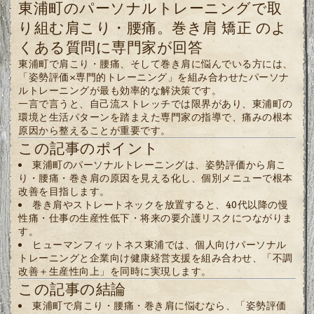
東浦町のパーソナルトレーニングで取
り組む肩こり・腰痛。巻き肩 矯正 のよ
くある質問に専門家が回答
東浦町で肩こり・腰痛、そして巻き肩に悩んでいる方には、
「姿勢評価×専門的トレーニング」を組み合わせたパーソナ
ルトレーニングが最も効率的な解決策です。
一言で言うと、自己流ストレッチでは限界があり、東浦町の
環境と生活パターンを踏まえた専門家の指導で、痛みの根本
原因から整えることが重要です。
この記事のポイント
東浦町のパーソナルトレーニングは、姿勢評価から肩こ
り・腰痛・巻き肩の原因を見える化し、個別メニューで根本
改善を目指します。
巻き肩やストレートネックを放置すると、40代以降の慢
性痛・仕事の生産性低下・将来の要介護リスクにつながりま
す。
ヒューマンフィットネス東浦では、個人向けパーソナル
トレーニングと企業向け健康経営支援を組み合わせ、「不調
改善＋生産性向上」を同時に実現します。
この記事の結論
東浦町で肩こり・腰痛・巻き肩に悩むなら、「姿勢評価