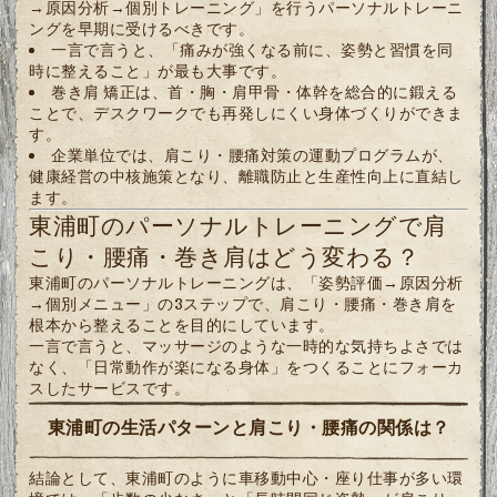
→原因分析→個別トレーニング」を行うパーソナルトレーニ
ングを早期に受けるべきです。
一言で言うと、「痛みが強くなる前に、姿勢と習慣を同
時に整えること」が最も大事です。
巻き肩 矯正は、首・胸・肩甲骨・体幹を総合的に鍛える
ことで、デスクワークでも再発しにくい身体づくりができま
す。
企業単位では、肩こり・腰痛対策の運動プログラムが、
健康経営の中核施策となり、離職防止と生産性向上に直結し
ます。
東浦町のパーソナルトレーニングで肩
こり・腰痛・巻き肩はどう変わる？
東浦町のパーソナルトレーニングは、「姿勢評価→原因分析
→個別メニュー」の3ステップで、肩こり・腰痛・巻き肩を
根本から整えることを目的にしています。
一言で言うと、マッサージのような一時的な気持ちよさでは
なく、「日常動作が楽になる身体」をつくることにフォーカ
スしたサービスです。
東浦町の生活パターンと肩こり・腰痛の関係は？
結論として、東浦町のように車移動中心・座り仕事が多い環