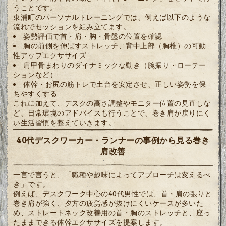
うことです。
東浦町のパーソナルトレーニングでは、例えば以下のような
流れでセッションを組み立てます。
姿勢評価で首・肩・胸・骨盤の位置を確認
胸の前側を伸ばすストレッチ、背中上部（胸椎）の可動
性アップエクササイズ
肩甲骨まわりのダイナミックな動き（腕振り・ローテー
ションなど）
体幹・お尻の筋トレで土台を安定させ、正しい姿勢を保
ちやすくする
これに加えて、デスクの高さ調整やモニター位置の見直しな
ど、日常環境のアドバイスも行うことで、巻き肩が戻りにく
い生活習慣を整えていきます。
40代デスクワーカー・ランナーの事例から見る巻き
肩改善
一言で言うと、「職種や趣味によってアプローチは変えるべ
き」です。
例えば、デスクワーク中心の40代男性では、首・肩の張りと
巻き肩が強く、夕方の疲労感が抜けにくいケースが多いた
め、ストレートネック改善用の首・胸のストレッチと、座っ
たままできる体幹エクササイズを提案します。