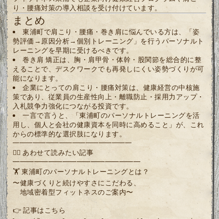
り・腰痛対策の導入相談を受け付けています。
まとめ
東浦町で肩こり・腰痛・巻き肩に悩んでいる方は、「姿
勢評価→原因分析→個別トレーニング」を行うパーソナルト
レーニングを早期に受けるべきです。
巻き肩 矯正は、胸・肩甲骨・体幹・股関節を総合的に整
えることで、デスクワークでも再発しにくい姿勢づくりが可
能になります。
企業にとっての肩こり・腰痛対策は、健康経営の中核施
策であり、従業員の生産性向上・離職防止・採用力アップ・
入札競争力強化につながる投資です。
一言で言うと、「東浦町のパーソナルトレーニングを活
用し、個人と会社の健康資本を同時に高めること」が、これ
からの標準的な選択肢になります。
━━━━━━━━━━━━━━━━━━
🏋️‍♂️ あわせて読みたい記事
━━━━━━━━━━━━━━━━━━
🏋️ 東浦町のパーソナルトレーニングとは？
〜健康づくりと続けやすさにこだわる、
地域密着型フィットネスのご案内〜
👉 記事はこちら