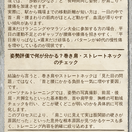
境では、「歩数の少なさ」と「長時間同じ姿勢」が肩こり・
腰痛を加速させます。
実際に、駅から職場までの移動距離が短い方は、一日の中で
首・肩・腰まわりの筋肉がほとんど動かず、血流が滞りやす
い傾向があります。
週末だけランニングやマラソン大会に参加する方の場合、平
日の運動不足とのギャップが腰痛や膝痛を招きやすく、「平
日座りっぱなし×週末だけ頑張る」パターンが40代の慢性痛
を増やしているのが現状です。
姿勢評価で何が分かる？巻き肩・ストレートネック
のチェック
結論から言うと、巻き肩やストレートネックは「見た目の問
題」ではなく、「首と腰にかかる負担を一気に増やす要因」
です。
パーソナルトレーニングでは、姿勢の写真撮影、前屈・後
屈・片脚立ちといった基本動作、首や肩甲骨、胸椎の可動域
チェックを行い、どこが硬くどこが弱いのかを具体的に可視
化します。
このプロセスにより、「肩こりに見えて実は股関節の硬さが
原因だった」といった意外な根本原因が見つかるケースも多
く、トレーニング内容を的確に絞り込めます。