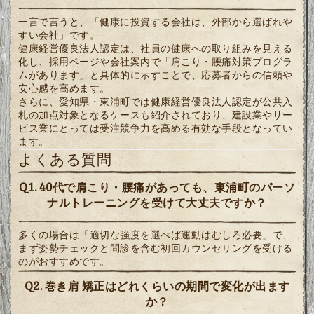
一言で言うと、「健康に投資する会社は、外部から選ばれや
すい会社」です。
健康経営優良法人認定は、社員の健康への取り組みを見える
化し、採用ページや会社案内で「肩こり・腰痛対策プログラ
ムがあります」と具体的に示すことで、応募者からの信頼や
安心感を高めます。
さらに、愛知県・東浦町では健康経営優良法人認定が公共入
札の加点対象となるケースも紹介されており、建設業やサー
ビス業にとっては受注競争力を高める有効な手段となってい
ます。
よくある質問
Q1. 40代で肩こり・腰痛があっても、東浦町のパーソ
ナルトレーニングを受けて大丈夫ですか？
多くの場合は「適切な強度を選べば運動はむしろ必要」で、
まず姿勢チェックと問診を含む初回カウンセリングを受ける
のがおすすめです。
Q2. 巻き肩 矯正はどれくらいの期間で変化が出ます
か？