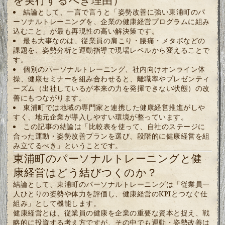
を実行するべき理由）
結論として、一言で言うと「姿勢改善に強い東浦町のパ
ーソナルトレーニングを、企業の健康経営プログラムに組み
込むこと」が最も再現性の高い解決策です。
最も大事なのは、従業員の肩こり・腰痛・メタボなどの
課題を、姿勢分析と運動指導で現場レベルから変えることで
す。
個別のパーソナルトレーニング、社内向けオンライン体
操、健康セミナーを組み合わせると、離職率やプレゼンティ
ーズム（出社しているが本来の力を発揮できない状態）の改
善にもつながります。
東浦町では地域の専門家と連携した健康経営推進がしや
すく、地元企業が導入しやすい環境が整っています。
この記事の結論は「比較表を使って、自社のステージに
合った運動・姿勢改善プランを選び、段階的に健康経営を組
み立てるべき」ということです。
東浦町のパーソナルトレーニングと健
康経営はどう結びつくのか？
結論として、東浦町のパーソナルトレーニングは「従業員一
人ひとりの姿勢や体力を評価し、健康経営のKPIとつなぐ仕
組み」として機能します。
健康経営とは、従業員の健康を企業の重要な資本と捉え、戦
略的に投資する考え方ですが、その中でも運動・姿勢改善は