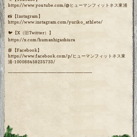
https://www.youtube.com/@ヒューマンフィットネス東浦
📸【Instagram】
https://www.instagram.com/yuriko_athlete/
🐦【X（旧Twitter）】
https://x.com/humanhigashiura
📘【Facebook】
https://www.facebook.com/p/ヒューマンフィットネス東
浦-100088459235733/
━━━━━━━━━━━━━━━━━━━