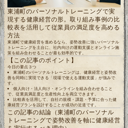
東浦町のパーソナルトレーニングで実
現する健康経営の形。取り組み事例の比
較表を活用して従業員の満足度を高める
方法
東浦町で健康経営を進めるなら、姿勢改善に強いパーソナル
トレーニングを土台に、社内向けの運動支援とオンライン施
策を組み合わせることが最も効率的です。
【この記事のポイント】
今日の要点３つ
東浦町のパーソナルトレーニングは、健康経営と姿勢改
善を同時に実現できる「現場で使える運動支援」が強みで
す。
個人向け・法人向け・オンラインを組み合わせること
で、従業員満足度と生産性向上を両立できます。
比較表を活用して、自社の規模・課題・予算に合った健
康経営プランを設計することが成功の近道です。
この記事の結論（東浦町のパーソナル
トレーニングで姿勢改善を軸に健康経営