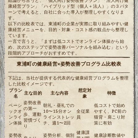
結論から言うと、「個人向け姿勢改善プラン」「法人向け健
康経営プラン」「ハイブリッド型（個人＋法人）」の３パタ
ーンで考えると、自社に合った導入が整理しやすくなりま
す。
以下の比較表では、東浦町の企業が実際に取り組みやすい健
康経営メニューを、目的・対象・コスト感の観点から整理し
ています。
一言で言うと、「まずは低コストでオンライン体操から始
め、次のステップで姿勢改善パーソナルを組み込む」という
段階的アプローチがおすすめです。
東浦町の健康経営×姿勢改善プログラム比較表
下記は、当社が提供する代表的な健康経営プログラムを整理
した比較イメージです。
プラン
想定対
主な目的
主な内容
特徴
名
象
姿勢改善
ベーシ
朝礼・昼礼での
低コストで始め
の第一
ックオ
10〜15分オン
全従業
やすく、PC前の
歩、運動
ンライ
ラインストレッ
員
猫背・肩こり対
習慣づく
ン体操
チ、週1〜2回
策に有効
り
健康課
姿勢改
姿勢分析、個別
健康診断数値や