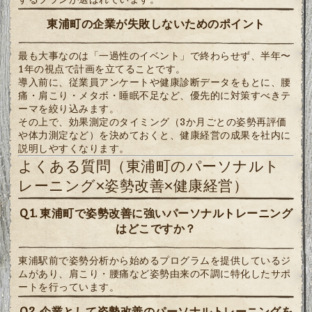
東浦町の企業が失敗しないためのポイント
最も大事なのは「一過性のイベント」で終わらせず、半年〜
1年の視点で計画を立てることです。
導入前に、従業員アンケートや健康診断データをもとに、腰
痛・肩こり・メタボ・睡眠不足など、優先的に対策すべきテ
ーマを絞り込みます。
その上で、効果測定のタイミング（3か月ごとの姿勢再評価
や体力測定など）を決めておくと、健康経営の成果を社内に
説明しやすくなります。
よくある質問（東浦町のパーソナルト
レーニング×姿勢改善×健康経営）
Q1. 東浦町で姿勢改善に強いパーソナルトレーニング
はどこですか？
東浦駅前で姿勢分析から始めるプログラムを提供しているジ
ムがあり、肩こり・腰痛など姿勢由来の不調に特化したサポ
ートを行っています。
Q2. 企業として姿勢改善のパーソナルトレーニングを