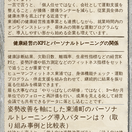
一言で言うと、「個人任せではなく、会社として運動支援を
整えること」が膝痛・腰痛ランナーを減らし、従業員全体の
健康水準を底上げする近道です。
東浦町の健康経営推進事業とも連携しながら、就業時間内の
オンラインストレッチ、昼休みの簡単な運動プログラムな
ど、導入しやすい形から始める企業も増えています。
健康経営のKPIとパーソナルトレーニングの関係
健康診断結果、欠勤日数、離職率、生産性指標などの経営K
PIと、姿勢評価や筋力測定などのフィットネス指標をセット
で追うことが重要です。
ヒューマンフィットネス東浦では、身体機能チェック・運動
プログラム・伴走支援を組み合わせて、継続的に結果を振り
返る仕組みを構築できます。
最も大事なのは「やりっぱなしの研修」ではなく、3〜6か月
単位でのフォローと再評価を行い、成果を見える化して経営
会議でも共有できるデータに落とし込むことです。
姿勢改善を軸にした東浦町のパーソナ
ルトレーニング導入パターンは？（取
り組み事例と比較表）