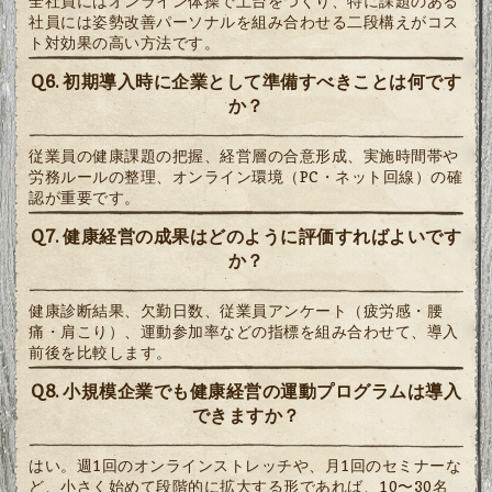
全社員にはオンライン体操で土台をつくり、特に課題のある
社員には姿勢改善パーソナルを組み合わせる二段構えがコス
ト対効果の高い方法です。
Q6. 初期導入時に企業として準備すべきことは何です
か？
従業員の健康課題の把握、経営層の合意形成、実施時間帯や
労務ルールの整理、オンライン環境（PC・ネット回線）の確
認が重要です。
Q7. 健康経営の成果はどのように評価すればよいです
か？
健康診断結果、欠勤日数、従業員アンケート（疲労感・腰
痛・肩こり）、運動参加率などの指標を組み合わせて、導入
前後を比較します。
Q8. 小規模企業でも健康経営の運動プログラムは導入
できますか？
はい。週1回のオンラインストレッチや、月1回のセミナーな
ど、小さく始めて段階的に拡大する形であれば、10〜30名