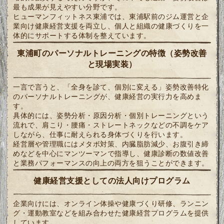
最も成果が見えやすい分野です。
ヒューマンフィットネス東浦では、東浦駅前のジム運営と企
業向け健康経営支援を両立し、個人と組織の健康づくりを一
体的にサポートする体制を整えています。
東浦町のパーソナルトレーニングの特徴（姿勢改善
と現場実装）
一言で言うと、「全身を診て、個別に変える」姿勢改善特化
のパーソナルトレーニングが、健康経営の実行力を高めま
す。
具体的には、姿勢分析・原因分析・個別トレーニングという
流れで、肩こり・腰痛・ストレートネックなどの不調をケア
しながら、仕事に耐えられる身体づくりを行います。
経営層や管理職にはメタボ対策、内臓脂肪減少、お腹引き締
めなどを中心にマンツーマンで指導し、健康診断の数値改善
と業務パフォーマンスの向上の両方を狙うことができます。
健康経営支援としての法人向けプログラム
企業向けには、オンライン体操や健康づくり研修、ランニン
グ・運動教室などを組み合わせた健康経営プログラムを提供
しています。