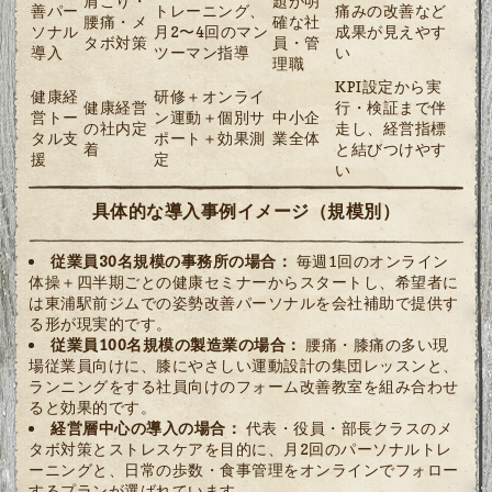
肩こり・
題が明
善パー
トレーニング、
痛みの改善など
腰痛・メ
確な社
ソナル
月2〜4回のマン
成果が見えやす
タボ対策
員・管
導入
ツーマン指導
い
理職
KPI設定から実
健康経
研修＋オンライ
健康経営
行・検証まで伴
営トー
ン運動＋個別サ
中小企
の社内定
走し、経営指標
タル支
ポート＋効果測
業全体
着
と結びつけやす
援
定
い
具体的な導入事例イメージ（規模別）
従業員30名規模の事務所の場合：
毎週1回のオンライン
体操＋四半期ごとの健康セミナーからスタートし、希望者に
は東浦駅前ジムでの姿勢改善パーソナルを会社補助で提供す
る形が現実的です。
従業員100名規模の製造業の場合：
腰痛・膝痛の多い現
場従業員向けに、膝にやさしい運動設計の集団レッスンと、
ランニングをする社員向けのフォーム改善教室を組み合わせ
ると効果的です。
経営層中心の導入の場合：
代表・役員・部長クラスのメ
タボ対策とストレスケアを目的に、月2回のパーソナルトレ
ーニングと、日常の歩数・食事管理をオンラインでフォロー
するプランが選ばれています。