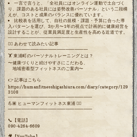
一言で言うと、「全社員にはオンライン運動で土台づく
り、課題のある社員には姿勢改善パーソナル」という二段構
えが、コストと成果のバランスに優れています。
比較表を活用して、自社の規模・課題・予算に合った導
入パターンを選び、3か月〜1年の視点で計画的に健康経営を
設計することが、従業員満足度と生産性を高める近道です。
━━━━━━━━━━━━━━━━━━
🏋️‍♂️ あわせて読みたい記事
━━━━━━━━━━━━━━━━━━
🏋️ 東浦町のパーソナルトレーニングとは？
〜健康づくりと続けやすさにこだわる、
地域密着型フィットネスのご案内〜
👉 記事はこちら
https://humanfitnesshigashiura.com/diary/category/129
3108
━━━━━━━━━━━━━━━━━━━
💪🏽 ヒューマンフィットネス東浦 🏋️‍♀️
━━━━━━━━━━━━━━━━━━━
📞【電話】
090-4264-6609
🎥【YouTube】