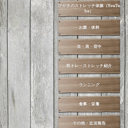
ひがきのストレッチ体操（YouTu
be）
お腹・体幹
首・肩・背中
筋トレ・ストレッチ紹介
ランニング
食事・栄養
その他・近況報告