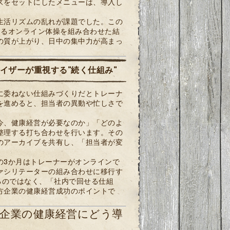
ズをセットにしたメニューは、導入し
生活リズムの乱れが課題でした。この
きるオンライン体操を組み合わせた結
の質が上がり、日中の集中力が高まっ
イザーが重視する"続く仕組み"
に委ねない仕組みづくりだとトレーナ
を進めると、担当者の異動や忙しさで
今、健康経営が必要なのか」「どのよ
整理する打ち合わせを行います。その
のアーカイブを共有し、「担当者が変
の3か月はトレーナーがオンラインで
ァシリテーターの組み合わせに移行す
るのではなく、「社内で回せる仕組
方企業の健康経営成功のポイントで
企業の健康経営にどう導