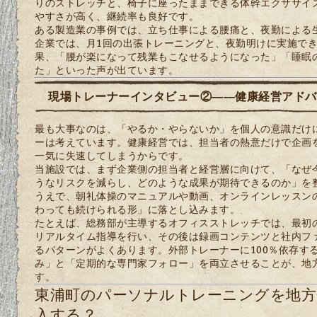
りのストレッチと、椅子に座ったままできる体幹エクササイ
やすさが高く、継続率も良好です。
ある製造業の事例では、立ち仕事による腰痛と、夜勤による
企業では、月1回の出張トレーニングと、夜勤明けに実施で
果、「腰が楽になって残業もこなせるようになった」「睡眠
た」といった声が出ています。
現場トレーナーインタビュー②――健康経営アドバ
最も大事なのは、「やるか・やらないか」を個人の意識だけ
ーは考えています。健康経営では、担当者の熱意だけで企画
一気に失速してしまうからです。
当施設では、まず企業側の担当者と経営層に向けて、「なぜ
うなリスクを減らし、どのような成果が期待できるのか」を
うえで、朝礼体操のマニュアルや動画、オンラインレッスン
わっても続けられる形」に落とし込みます。
たとえば、総務部が主導するオフィスストレッチでは、最初
リアルタイム指導を行い、その後は録画コンテンツと社内フ
るパターンがよくあります。外部トレーナーに100％依存す
み」と「定期的な専門家フォロー」を両立させることが、地
す。
東浦町のパーソナルトレーニングを地方
入する？