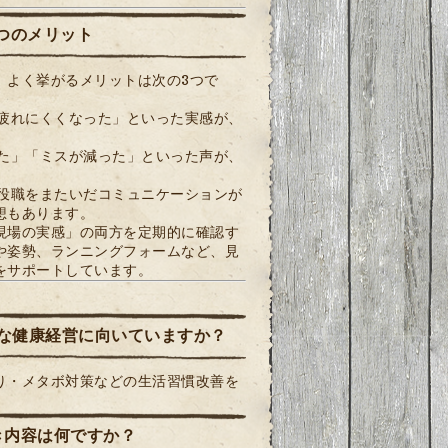
つのメリット
、よく挙がるメリットは次の3つで
疲れにくくなった」といった実感が、
た」「ミスが減った」といった声が、
役職をまたいだコミュニケーションが
想もあります。
現場の実感」の両方を定期的に確認す
や姿勢、ランニングフォームなど、見
をサポートしています。
うな健康経営に向いていますか？
り・メタボ対策などの生活習慣改善を
き内容は何ですか？