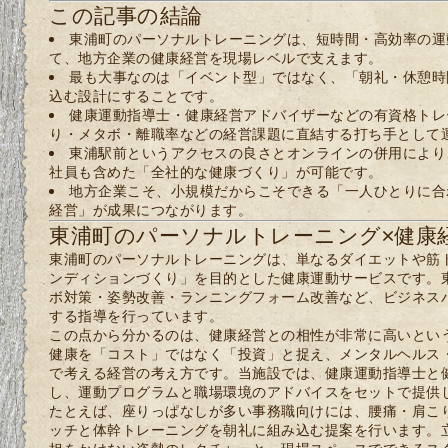
この記事の結論
東浦町のパーソナルトレーニングは、短時間・高効率の運
て、地方企業の健康経営を現場レベルで支えます。
最も大事なのは「イベント型」ではなく、「朝礼・休憩時
込む設計にすることです。
健康運動指導士・健康経営アドバイザーなどの有資格トレ
り・メタボ・離職率などの経営課題に直結する打ち手として
東浦駅前というアクセスの良さとオンラインの併用により
社員も含めた「全社的な健康づくり」が可能です。
地方企業こそ、小規模だからこそできる「一人ひとりに合
経営」が成果につながります。
東浦町のパーソナルトレーニング×健康
東浦町のパーソナルトレーニングは、単なるダイエットや筋
ンディションづくり」を目的とした健康運動サービスです。
ボ対策・姿勢改善・ランニングフォーム改善など、ビジネス
する指導を行っています。
この点から分かるのは、健康経営との相性が非常に高いとい
健康を「コスト」ではなく「投資」と捉え、メンタルヘルス
で考える経営の考え方です。当施設では、健康運動指導士と
し、運動プログラムと職場環境のアドバイスをセットで提供
たとえば、座りっぱなしが多い事務職向けには、腰痛・肩こり
ッチと体幹トレーニングを朝礼に組み込む提案を行います。