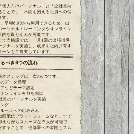
「個人向けパーソナル」と「全社員向
ることで、「不調を抱える社員への個
ます。
、早朝6:00から利用できるため、出
パーソナルトレーニングやオンライン
社的な取り組みが可能です。
こで当施設では、「月1回の出張指導
ーソナルを実施し、成果を社内共有す
ターンもご提案しています。
るべき6つの流れ
基本ステップは、次の6つです。
どのデータ整理
ケアなどテーマ設定
・オンライン有無を相談
社員のパーソナルを実施
リング
内ルールへの組み込み
動画配信プラットフォームなど、すで
抑えながらスムーズな導入が可能で
有することで、他部署への展開もスム