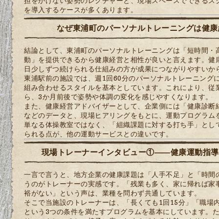
担をかけない姿勢のレクチャーと、現場スペースでできるス
を導入するケースが多くあります。
なぜ東浦町のパーソナルトレーニングは健康
結論として、東浦町のパーソナルトレーニングは「短時間・
動」を提供できるから健康経営と相性が良いと言えます。健
日少しずつ続けられる仕組みの方が成果につながりやすいか
東浦駅前の施設では、週1回60分のパーソナルトレーニングに
組み合わせるスタイルを基本としています。これにより、従
ら、3か月前後で姿勢や体調の変化を感じやすくなります。
また、健康経営アドバイザーとして、企業側には「健康診断
などのデータと、現場ヒアリングをもとに、運動プログラム
単なる体操教室ではなく、「組織課題に対する打ち手」とし
られる点が、他の運動サービスとの違いです。
現場トレーナーインタビュー①――健康運動指導
一言で言うと、地方企業の健康課題は「人手不足」と「時間
うのがトレーナーの実感です。「残業も多く、家に帰れば家
裕がない」という声は、業種を問わず共通しています。
そこで当施設のトレーナーは、「長くても1回15分」「職場
という3つの条件を満たすプログラムを基本にしています。た