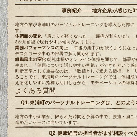
事例紹介――地方企業が感じた3
地方企業が東浦町のパーソナルトレーニングを導入した際に
す。
体調面の変化
「肩こりが軽くなった」「腰痛が和らいだ」「
3か月前後で現れやすい傾向があります。
業務パフォーマンスの向上
「午後の集中力が続くようになっ
デスクワーク中心の部署で多く聞かれます。
組織風土の変化
朝礼体操やオンライン体操を通じて、部署や
生まれ、「健康について話しやすい空気」ができたという感
判断基準として重要なのは、「数値として追える指標」と「
ることです。東浦町のパーソナルトレーニングでは、体組成
える化しやすい指標も活用しながら、モチベーションの維持
よくある質問
Q1. 東浦町のパーソナルトレーニングは、どのよ
地方の中小企業が、限られた時間と予算の中で、腰痛・肩こ
進めたいケースに向いています。
Q2. 健康経営の担当者がまず相談すべ