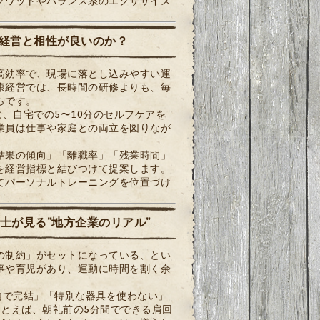
クワットやバランス系のエクササイズ
経営と相性が良いのか？
高効率で、現場に落とし込みやすい運
康経営では、長時間の研修よりも、毎
らです。
、自宅での5〜10分のセルフケアを
業員は仕事や家庭との両立を図りなが
結果の傾向」「離職率」「残業時間」
を経営指標と結びつけて提案します。
てパーソナルトレーニングを位置づけ
士が見る"地方企業のリアル"
の制約」がセットになっている、とい
事や育児があり、運動に時間を割く余
内で完結」「特別な器具を使わない」
とえば、朝礼前の5分間でできる肩回