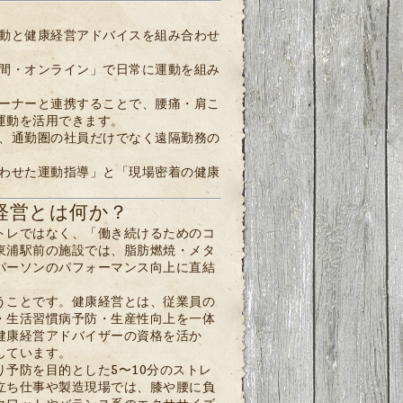
動と健康経営アドバイスを組み合わせ
間・オンライン」で日常に運動を組み
ーナーと連携することで、腰痛・肩こ
運動を活用できます。
、通勤圏の社員だけでなく遠隔勤務の
わせた運動指導」と「現場密着の健康
経営とは何か？
トレではなく、「働き続けるためのコ
東浦駅前の施設では、脂肪燃焼・メタ
パーソンのパフォーマンス向上に直結
うことです。健康経営とは、従業員の
・生活習慣病予防・生産性向上を一体
健康経営アドバイザーの資格を活か
しています。
予防を目的とした5〜10分のストレ
立ち仕事や製造現場では、膝や腰に負