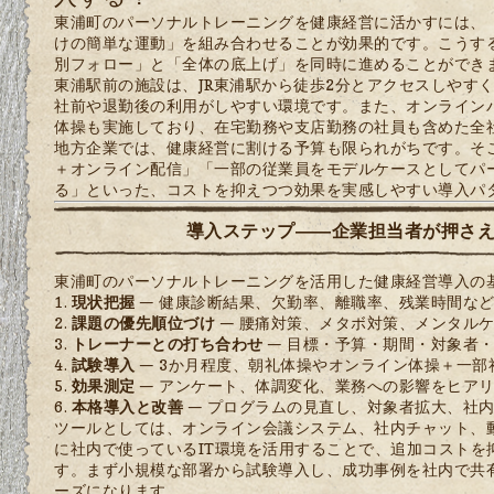
東浦町のパーソナルトレーニングを健康経営に活かすには、
けの簡単な運動」を組み合わせることが効果的です。こうす
別フォロー」と「全体の底上げ」を同時に進めることができ
東浦駅前の施設は、JR東浦駅から徒歩2分とアクセスしやすく
社前や退勤後の利用がしやすい環境です。また、オンライン
体操も実施しており、在宅勤務や支店勤務の社員も含めた全
地方企業では、健康経営に割ける予算も限られがちです。そ
＋オンライン配信」「一部の従業員をモデルケースとしてパ
る」といった、コストを抑えつつ効果を実感しやすい導入パ
導入ステップ――企業担当者が押さえ
東浦町のパーソナルトレーニングを活用した健康経営導入の
現状把握
— 健康診断結果、欠勤率、離職率、残業時間な
課題の優先順位づけ
— 腰痛対策、メタボ対策、メンタル
トレーナーとの打ち合わせ
— 目標・予算・期間・対象者
試験導入
— 3か月程度、朝礼体操やオンライン体操＋一部
効果測定
— アンケート、体調変化、業務への影響をヒア
本格導入と改善
— プログラムの見直し、対象者拡大、社
ツールとしては、オンライン会議システム、社内チャット、
に社内で使っているIT環境を活用することで、追加コストを
す。まず小規模な部署から試験導入し、成功事例を社内で共
ーズになります。