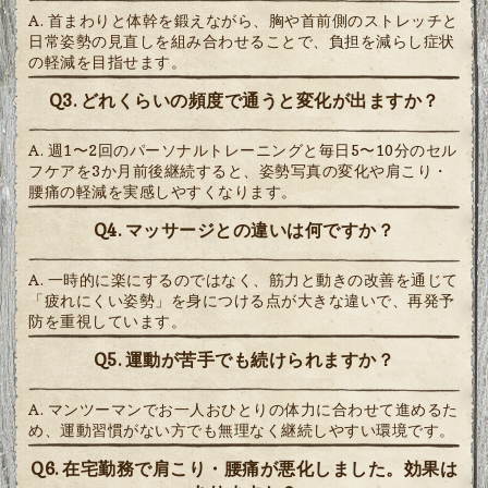
A. 首まわりと体幹を鍛えながら、胸や首前側のストレッチと
日常姿勢の見直しを組み合わせることで、負担を減らし症状
の軽減を目指せます。
Q3. どれくらいの頻度で通うと変化が出ますか？
A. 週1〜2回のパーソナルトレーニングと毎日5〜10分のセル
フケアを3か月前後継続すると、姿勢写真の変化や肩こり・
腰痛の軽減を実感しやすくなります。
Q4. マッサージとの違いは何ですか？
A. 一時的に楽にするのではなく、筋力と動きの改善を通じて
「疲れにくい姿勢」を身につける点が大きな違いで、再発予
防を重視しています。
Q5. 運動が苦手でも続けられますか？
A. マンツーマンでお一人おひとりの体力に合わせて進めるた
め、運動習慣がない方でも無理なく継続しやすい環境です。
Q6. 在宅勤務で肩こり・腰痛が悪化しました。効果は