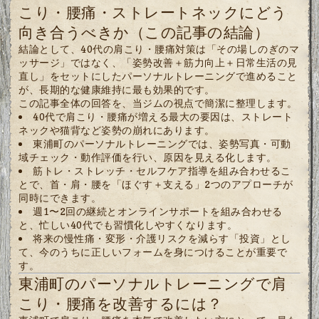
こり・腰痛・ストレートネックにどう
向き合うべきか（この記事の結論）
結論として、40代の肩こり・腰痛対策は「その場しのぎのマ
ッサージ」ではなく、「姿勢改善＋筋力向上＋日常生活の見
直し」をセットにしたパーソナルトレーニングで進めること
が、長期的な健康維持に最も効果的です。
この記事全体の回答を、当ジムの視点で簡潔に整理します。
40代で肩こり・腰痛が増える最大の要因は、ストレート
ネックや猫背など姿勢の崩れにあります。
東浦町のパーソナルトレーニングでは、姿勢写真・可動
域チェック・動作評価を行い、原因を見える化します。
筋トレ・ストレッチ・セルフケア指導を組み合わせるこ
とで、首・肩・腰を「ほぐす＋支える」2つのアプローチが
同時にできます。
週1〜2回の継続とオンラインサポートを組み合わせる
と、忙しい40代でも習慣化しやすくなります。
将来の慢性痛・変形・介護リスクを減らす「投資」とし
て、今のうちに正しいフォームを身につけることが重要で
す。
東浦町のパーソナルトレーニングで肩
こり・腰痛を改善するには？