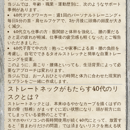
当ジムでは、年齢・職業・運動歴別に、次のようなサポート
事例があります。
40代デスクワーカー：週1回のパーソナルトレーニング＋
毎日5分の首・肩セルフケアで、3か月後に頭痛の頻度が大き
く減少。
40代立ち仕事の方：股関節と体幹を強化し、腰の重だる
さと足の疲れが軽減。仕事後の疲労感も軽くなったとご報告
いただきました。
40代子育て中の方：抱っこや家事による肩・腰の負担を
考慮し、自宅でできるタオルストレッチと簡単な自重トレー
ニングを提案。
このように、肩こり・腰痛といっても、生活背景によって必
要なアプローチは変わります。
当ジムでは、お一人おひとりの時間と体力に合わせた現実的
なプランをご一緒に作成します。
ストレートネックがもたらす40代のリ
スクとは？
ストレートネックとは、本来ゆるやかなカーブを描くはずの
首の骨（頸椎）がまっすぐに近い状態になり、頭が前方に出
てしまっている姿勢のことです。
スマホやパソコンの長時間使用が続く40代にとって、放置す
ると「首まわりだけの問題」では済まないリスクを抱える状