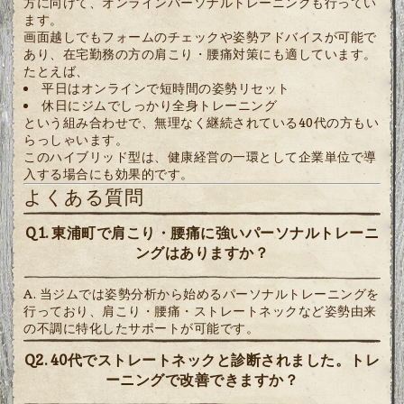
方に向けて、オンラインパーソナルトレーニングも行ってい
ます。
画面越しでもフォームのチェックや姿勢アドバイスが可能で
あり、在宅勤務の方の肩こり・腰痛対策にも適しています。
たとえば、
平日はオンラインで短時間の姿勢リセット
休日にジムでしっかり全身トレーニング
という組み合わせで、無理なく継続されている40代の方もい
らっしゃいます。
このハイブリッド型は、健康経営の一環として企業単位で導
入する場合にも効果的です。
よくある質問
Q1. 東浦町で肩こり・腰痛に強いパーソナルトレーニ
ングはありますか？
A. 当ジムでは姿勢分析から始めるパーソナルトレーニングを
行っており、肩こり・腰痛・ストレートネックなど姿勢由来
の不調に特化したサポートが可能です。
Q2. 40代でストレートネックと診断されました。トレ
ーニングで改善できますか？