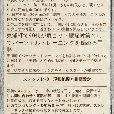
ストレッチ：胸・首の前側・ももの前側など、硬くなり
やすい筋肉を重点的にほぐす。
日常姿勢：PC画面の高さ調整、イスの座り方、スマホの
持ち方などを具体的にアドバイス。
この三つを繰り返すことで、「頭が前に出るクセ」そのもの
を少しずつ修正し、首まわりへの負担を減らしていきます。
東浦町で40代が肩こり・腰痛対策とし
てパーソナルトレーニングを始める手
順
東浦町でパーソナルトレーニングを検討されている40代の方
に向けて、「実際にどう始めるのか」を6ステップで整理し
ます。
続けやすさと効果のバランスを考えたスタートが重要です。
ステップ1〜3：現状把握と目標設定
最初の3ステップは、「今の状態を正しく知る」段階です。
お問い合わせ・電話相談
— 肩こり・腰痛の期間や強さ、
仕事の状況、通える頻度などをお伺いします。
カウンセリング・姿勢写真
— 首・肩・腰の状態、ストレ
ートネックや猫背の有無を写真で確認します。