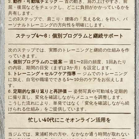
動作・可動域チェック
— 首の動き、肩の上げやすさ、前
屈・後屈などをチェックし、どこに負担がかかっているかを
共有します。
この3ステップで、肩こり・腰痛の「見える化」を行い、パ
ーソナルトレーニングの方向性を明確にします。
ステップ4〜6：個別プログラムと継続サポート
次のステップでは、実際のトレーニングと継続の仕組みを作
っていきます。
個別プログラムのご提案
— 週1〜2回の頻度、1回あたり
の内容、期間の目安（まずは3か月）を設定します。
トレーニング＋セルフケア指導
— ジムでのトレーニング
に加え、自宅や職場でできる5〜10分のケアをお伝えしま
す。
定期的な振り返りと再評価
— 姿勢写真や可動域を定期的
に撮り直し、変化を確認しながらメニューを調整します。
こうした流れにより、単発ではなく「変化を確認しながら続
けられる仕組み」をご提供しています。
忙しい40代にこそオンライン活用を
当ジムでは、東浦町外の方や、なかなか通う時間が取れない