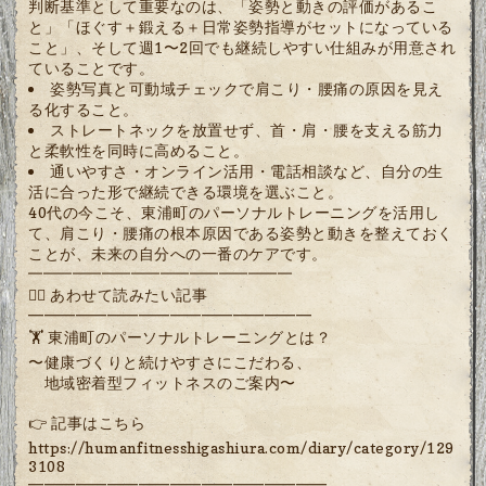
判断基準として重要なのは、「姿勢と動きの評価があるこ
と」「ほぐす＋鍛える＋日常姿勢指導がセットになっている
こと」、そして週1〜2回でも継続しやすい仕組みが用意され
ていることです。
姿勢写真と可動域チェックで肩こり・腰痛の原因を見え
る化すること。
ストレートネックを放置せず、首・肩・腰を支える筋力
と柔軟性を同時に高めること。
通いやすさ・オンライン活用・電話相談など、自分の生
活に合った形で継続できる環境を選ぶこと。
40代の今こそ、東浦町のパーソナルトレーニングを活用し
て、肩こり・腰痛の根本原因である姿勢と動きを整えておく
ことが、未来の自分への一番のケアです。
━━━━━━━━━━━━━━━━━━
🏋️‍♂️ あわせて読みたい記事
━━━━━━━━━━━━━━━━━━
🏋️ 東浦町のパーソナルトレーニングとは？
〜健康づくりと続けやすさにこだわる、
地域密着型フィットネスのご案内〜
👉 記事はこちら
https://humanfitnesshigashiura.com/diary/category/129
3108
━━━━━━━━━━━━━━━━━━━