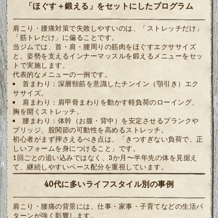
「ほぐす＋鍛える」をセットにしたプログラム
肩こり・腰痛対策で失敗しやすいのは、「ストレッチだけ」
「筋トレだけ」に偏ることです。
当ジムでは、首・肩・腰周りの筋肉をほぐすエクササイズ
と、姿勢を支えるインナーマッスルを鍛えるメニューをセッ
トで実施します。
代表的なメニューの一例です。
首まわり：深層頸筋を意識したチンイン（顎引き）エク
ササイズ。
肩まわり：肩甲骨まわりを動かす軽負荷のローイング、
胸を開くストレッチ。
腰まわり：体幹（お腹・背中）を安定させるプランクや
ブリッジ、股関節の可動性を高めるストレッチ。
初心者がまず押さえるべき点は、「きつすぎない負荷で、正
しいフォームを身につけること」です。
1回ごとの追い込みではなく、3か月〜半年先の体を見据え
て、継続しやすいペース配分を重視しています。
40代に多いライフスタイル別の事例
肩こり・腰痛の背景には、仕事・家事・子育てなどの生活パ
ターンが強く影響します。