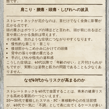
態です。
肩こり・腰痛・頭痛・しびれへの波及
ストレートネックが厄介なのは、首だけでなく全身に影響が
広がる点です。
頭の重さはボウリングの球ほどと言われ、頭が前に出るほど
首や肩にかかる負担は増えます。
その結果、次のような症状につながりやすくなります。
慢性的な肩こり・首こり
後頭部からこめかみにかけての頭痛
背中の張りや腰の重だるさ
手のしびれや指先の違和感
こうした症状は、40代以降で「年齢のせい」と片付けられが
ちですが、実際には姿勢と筋力の問題であることも少なくあ
りません。
なぜ40代からリスクが高まるのか
ストレートネックを40代で放置することは、将来の健康リス
クを高める要因の一つといえます。
20〜30代で蓄積したスマホ・PC・車移動中心の生活習慣
が、40代で一気に「不調」として表に出てくるケースが多い