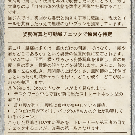
東浦町で肩こり・腰痛を本気で改善したい方にとって、最も
大事なのは「自分の体の状態を数字と画像で把握すること」
です。
当ジムでは、初回から姿勢と動きを丁寧に確認し、現状とゴ
ールを共有したうえで無理のないプランを提案しています。
姿勢写真と可動域チェックで原因を特定
肩こり・腰痛の多くは「筋肉だけの問題」ではなく、「頭や
肩がどこにあるか」という姿勢の位置関係に左右されます。
当ジムでは、正面・横・後ろから姿勢写真を撮影し、首の角
度・肩の高さ・骨盤の傾きなどを確認します。さらに、首の
前後・左右の動き、肩関節の上げやすさ、股関節の曲げ伸ば
しといった可動域チェックを行い、どこが硬く、どこが弱い
のかを整理します。
具体的には、次のようなケースがよく見られます。
デスクワーク中心で首が前に出たストレートネック型の
肩こり。
反り腰が強く、腰椎に負担が集中している腰痛。
片側だけ肩が下がり、バッグの持ち方のクセが影響して
いるパターン。
こうした見逃されやすい歪みを、トレーナーが第三者の目で
チェックすることが、改善の第一歩となります。