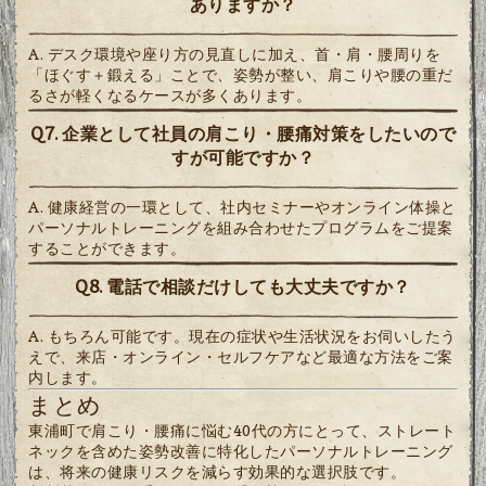
ありますか？
A. デスク環境や座り方の見直しに加え、首・肩・腰周りを
「ほぐす＋鍛える」ことで、姿勢が整い、肩こりや腰の重だ
るさが軽くなるケースが多くあります。
Q7. 企業として社員の肩こり・腰痛対策をしたいので
すが可能ですか？
A. 健康経営の一環として、社内セミナーやオンライン体操と
パーソナルトレーニングを組み合わせたプログラムをご提案
することができます。
Q8. 電話で相談だけしても大丈夫ですか？
A. もちろん可能です。現在の症状や生活状況をお伺いしたう
えで、来店・オンライン・セルフケアなど最適な方法をご案
内します。
まとめ
東浦町で肩こり・腰痛に悩む40代の方にとって、ストレート
ネックを含めた姿勢改善に特化したパーソナルトレーニング
は、将来の健康リスクを減らす効果的な選択肢です。