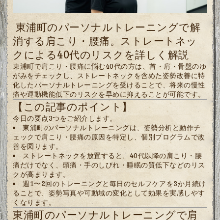
東浦町のパーソナルトレーニングで解
消する肩こり・腰痛。ストレートネッ
クによる40代のリスクを詳しく解説
東浦町で肩こり・腰痛に悩む40代の方は、首・肩・骨盤のゆ
がみをチェックし、ストレートネックを含めた姿勢改善に特
化したパーソナルトレーニングを受けることで、将来の慢性
痛や運動機能低下のリスクを早めに抑えることが可能です。
【この記事のポイント】
今日の要点3つをご紹介します。
東浦町のパーソナルトレーニングは、姿勢分析と動作チ
ェックで肩こり・腰痛の原因を特定し、個別プログラムで改
善を図ります。
ストレートネックを放置すると、40代以降の肩こり・腰
痛だけでなく、頭痛・手のしびれ・睡眠の質低下などのリス
クが高まります。
週1〜2回のトレーニングと毎日のセルフケアを3か月続け
ることで、姿勢写真や可動域の変化として効果を実感しやす
くなります。
東浦町のパーソナルトレーニングで肩