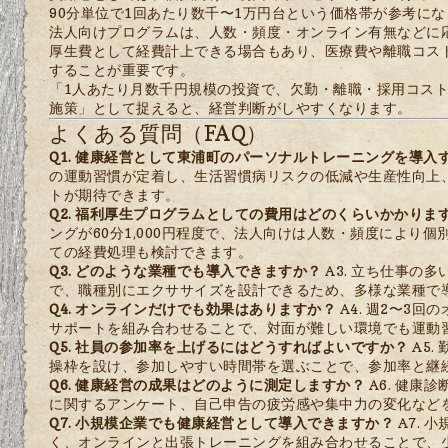
90分単位で1回あたり数千〜1万円台という価格帯が参考に
法人向けプログラムは、人数・頻度・オンライン有無などに
厚生費として経費計上できる場合もあり、医療費や離職コス
することが重要です。
「1人あたり月数千円規模の投資で、欠勤・離職・採用コス
施策」として捉えると、経営判断がしやすくなります。
よくある質問（FAQ）
Q1. 健康経営として東浦町のパーソナルトレーニングを導入
の運動習慣が定着し、生活習慣病リスクの低減や生産性向上
トが期待できます。
Q2. 福利厚生プログラムとしての費用はどのくらいかかりま
ングが60分1,000円程度で、法人向けは人数・頻度により
ての経費処理も検討できます。
Q3. どのような業種でも導入できますか？
A3. 立ち仕事の
で、職種別にエクササイズを設計できるため、多様な業種で
Q4. オンラインだけでも効果はありますか？
A4. 週2〜3
サポートを組み合わせることで、対面が難しい環境でも運動
Q5. 社員の参加率を上げるにはどうすればよいですか？
A5.
操枠を設け、参加しやすい時間帯を選ぶことで、参加率と継
Q6. 健康経営の成果はどのように測定しますか？
A6. 健康
に関するアンケート、自己申告の疲労感や集中力の変化など
Q7. 小規模企業でも健康経営として導入できますか？
A7. 
く、オンラインと出張トレーニングを組み合わせることで、