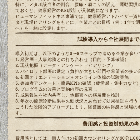
特に、メタボ該当者の割合、腰痛・肩こりの訴え、運動習慣
ておくと、健康経営のKPI設計が具体的になります。
ヒューマンフィットネス東浦では、健康経営アドバイザー資
タと現場ヒアリングをもとに、企業ごとの目標（例：1年で週1
へ）を一緒に設定します。
試験導入から全社展開まで
導入初期は、以下のような6〜8ステップで進める企業が多い
経営層・人事総務との打ち合わせ（目的・予算確認）
現状把握（データ・アンケート・ヒアリング）
パイロット部署の選定（負担が大きい部門や希望者の多い
初回オリエンテーション＋オンライン体操の試験実施
参加者アンケート・簡易KPIの確認（疲労感・集中力など
プログラムの改善と契約内容の見直し
成果報告を社内共有し、他部署への横展開を検討
年次の健康診断結果や欠勤状況とあわせて効果検証を行う
こうした段階的アプローチにより、経営層の納得感と現場の
す。
費用感と投資対効果の考
費用感としては、個人向けの初回カウンセリングが60分1,00