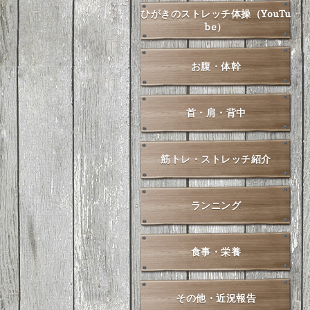
ひがきのストレッチ体操（YouTu
be）
お腹・体幹
首・肩・背中
筋トレ・ストレッチ紹介
ランニング
食事・栄養
その他・近況報告