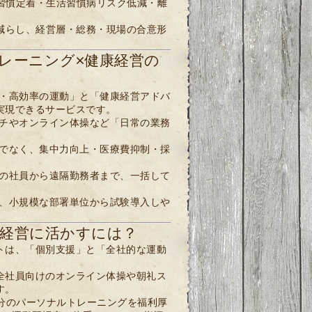
習慣定着・生活習慣病リスク低減・離
減らし、経営層・総務・現場の合意形
レーニング×健康経営の
・高効率の運動」と「健康経営アドバ
実現できるサービスです。
チやオンライン体操など「日常の業務
でなく、集中力向上・医療費抑制・採
の社員から遠隔勤務者まで、一括して
、小規模な部署単位から試験導入しや
経営に活かすには？
トは、「個別支援」と「全社的な運動
全社員向けのオンライン体操や朝礼ス
す。
0分のパーソナルトレーニングを福利厚