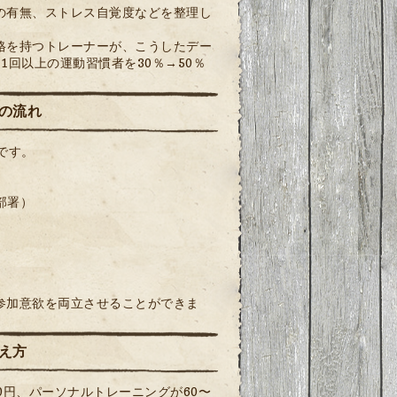
の有無、ストレス自覚度などを整理し
格を持つトレーナーが、こうしたデー
回以上の運動習慣者を30％→50％
の流れ
です。
部署）
）
参加意欲を両立させることができま
え方
0円、パーソナルトレーニングが60〜