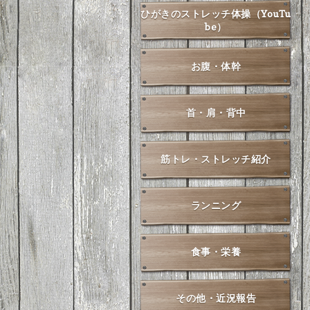
ひがきのストレッチ体操（YouTu
be）
お腹・体幹
首・肩・背中
筋トレ・ストレッチ紹介
ランニング
食事・栄養
その他・近況報告