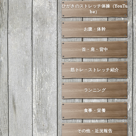
ひがきのストレッチ体操（YouTu
be）
お腹・体幹
首・肩・背中
筋トレ・ストレッチ紹介
ランニング
食事・栄養
その他・近況報告