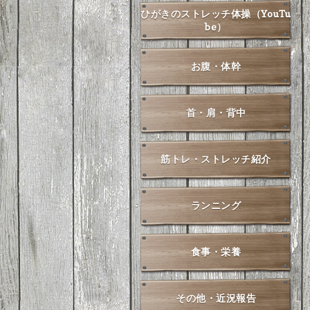
ひがきのストレッチ体操（YouTu
be）
お腹・体幹
首・肩・背中
筋トレ・ストレッチ紹介
ランニング
食事・栄養
その他・近況報告