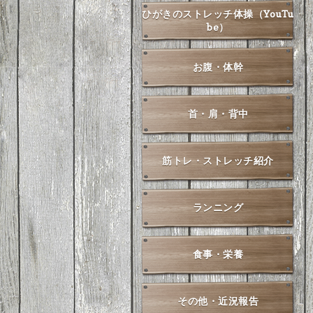
ひがきのストレッチ体操（YouTu
be）
お腹・体幹
首・肩・背中
筋トレ・ストレッチ紹介
ランニング
食事・栄養
その他・近況報告