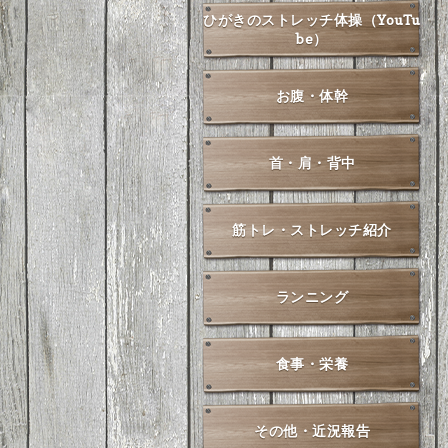
ひがきのストレッチ体操（YouTu
be）
お腹・体幹
首・肩・背中
筋トレ・ストレッチ紹介
ランニング
食事・栄養
その他・近況報告