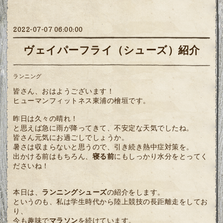
2022-07-07 06:00:00
ヴェイパーフライ（シューズ）紹介
ランニング
皆さん、おはようございます！
ヒューマンフィットネス東浦の檜垣です。
昨日は久々の晴れ！
と思えば急に雨が降ってきて、不安定な天気でしたね。
皆さん元気にお過ごしでしょうか。
暑さは収まらないと思うので、引き続き熱中症対策を。
出かける前はもちろん、
寝る前
にもしっかり水分をとってく
ださいね！
本日は、
ランニングシューズ
の紹介をします。
というのも、私は学生時代から陸上競技の長距離走をしてお
り、
今も趣味で
マラソン
を続けています。