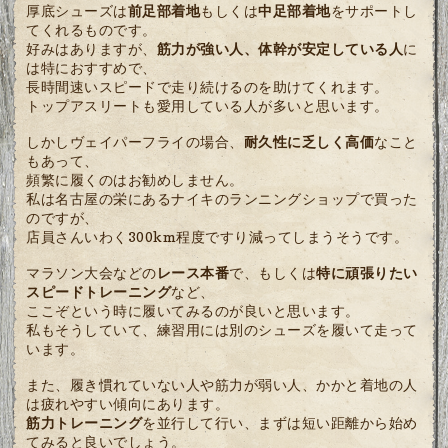
厚底シューズは
前足部着地
もしくは
中足部着地
をサポートし
てくれるものです。
好みはありますが、
筋力が強い人、体幹が安定している人
に
は特におすすめで、
長時間速いスピードで走り続けるのを助けてくれます。
トップアスリートも愛用している人が多いと思います。
しかしヴェイパーフライの場合、
耐久性に乏しく高価
なこと
もあって、
頻繁に履くのはお勧めしません。
私は名古屋の栄にあるナイキのランニングショップで買った
のですが、
店員さんいわく300km程度ですり減ってしまうそうです。
マラソン大会などの
レース本番
で、もしくは
特に頑張りたい
スピードトレーニング
など、
ここぞという時に履いてみるのが良いと思います。
私もそうしていて、練習用には別のシューズを履いて走って
います。
また、履き慣れていない人や筋力が弱い人、かかと着地の人
は疲れやすい傾向にあります。
筋力トレーニング
を並行して行い、まずは短い距離から始め
てみると良いでしょう。