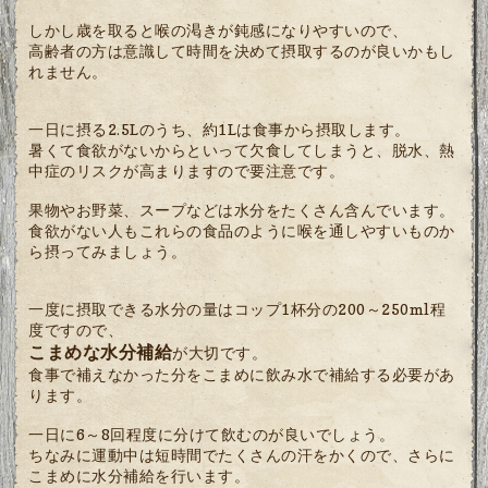
しかし歳を取ると喉の渇きが鈍感になりやすいので、
高齢者の方は意識して時間を決めて摂取するのが良いかもし
れません。
一日に摂る2.5Lのうち、約1Lは食事から摂取します。
暑くて食欲がないからといって欠食してしまうと、脱水、熱
中症のリスクが高まりますので要注意です。
果物やお野菜、スープなどは水分をたくさん含んでいます。
食欲がない人もこれらの食品のように喉を通しやすいものか
ら摂ってみましょう。
一度に摂取できる水分の量はコップ1杯分の200～250ml程
度ですので、
こまめな水分補給
が大切です。
食事で補えなかった分をこまめに飲み水で補給する必要があ
ります。
一日に6～8回程度に分けて飲むのが良いでしょう。
ちなみに運動中は短時間でたくさんの汗をかくので、さらに
こまめに水分補給を行います。