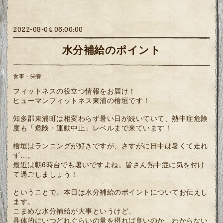
2022-08-04 06:00:00
水分補給のポイント
食事・栄養
フィットネスの役立つ情報をお届け！
ヒューマンフィットネス東浦の檜垣です！
知多郡東浦町は相変わらず暑い日が続いていて、熱中症危険
度も「危険・運動中止」レベルまで来ています！
檜垣はランニングが好きですが、さすがに日中は暑くて走れ
ず…。
最近は朝6時台でも暑いですよね。皆さん熱中症に気を付け
て過ごしましょう！
ということで、本日は水分補給のポイントについてお伝えし
ます。
こまめな水分補給が大事というけど、
具体的にいつどれぐらいの量を摂れば良いのか、わからない