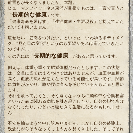
前置きが長くなりましたが、本題。
ヒューマンフィットネス東浦が目指すものは、一言で言うと
長期的な健康
「
」です。
「健康寿命を延ばす」「生涯健康・生涯現役」と捉えていた
だいても構いません。
痩せたい、筋肉をつけたい、といった、いわゆるボディメイ
ク、“見た目の変化”というのも要望があれば応えていきたい
のですが…
長期的な健康
その先には「
」があると思っています。
例えば、体重が重くて肥満体型だったとします。この状態
は、全員に当てはまるわけではありませんが、血圧や血糖が
高く、血液の流れが悪くなっている可能性が高いです。関節
に負担がかかり、膝や腰に痛みを感じている人もいると思い
ます。
それを放っておくと、そう遠くないうちに脳卒中や心筋梗塞
といった命に関わる病気を引き起こしたり、自分の脚で歩け
なくなったり、ひどいと寝たきり生活になるかもしれませ
ん。
不安を煽るようで申し訳ありません。しかし自分の経験上、
残念ながらそうなってしまう方を見てきました。そしてそれ