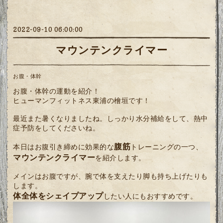
2022-09-10 06:00:00
マウンテンクライマー
お腹・体幹
お腹・体幹の運動を紹介！
ヒューマンフィットネス東浦の檜垣です！
最近また暑くなりましたね。しっかり水分補給をして、熱中
症予防をしてくださいね。
腹筋
本日はお腹引き締めに効果的な
トレーニングの一つ、
マウンテンクライマー
を紹介します。
メインはお腹ですが、腕で体を支えたり脚も持ち上げたりも
します。
体全体をシェイプアップ
したい人にもおすすめです。