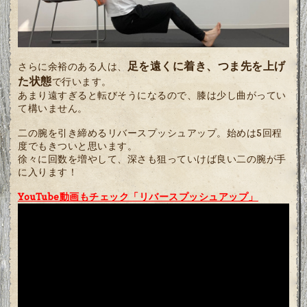
足を遠くに着き、つま先を上げ
さらに余裕のある人は、
た状態
で行います。
あまり遠すぎると転びそうになるので、膝は少し曲がってい
て構いません。
二の腕を引き締めるリバースプッシュアップ。始めは5回程
度でもきついと思います。
徐々に回数を増やして、深さも狙っていけば良い二の腕が手
に入ります！
YouTube動画もチェック「リバースプッシュアップ」