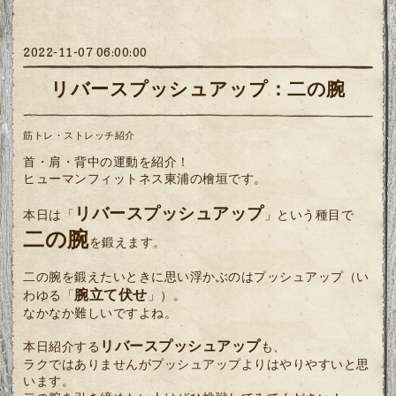
2022-11-07 06:00:00
リバースプッシュアップ：二の腕
筋トレ・ストレッチ紹介
首・肩・背中の運動を紹介！
ヒューマンフィットネス東浦の檜垣です。
リバースプッシュアップ
本日は「
」という種目で
二の腕
を鍛えます。
二の腕を鍛えたいときに思い浮かぶのはプッシュアップ（い
腕立て伏せ
わゆる「
」）。
なかなか難しいですよね。
リバースプッシュアップ
本日紹介する
も、
ラクではありませんがプッシュアップよりはやりやすいと思
います。