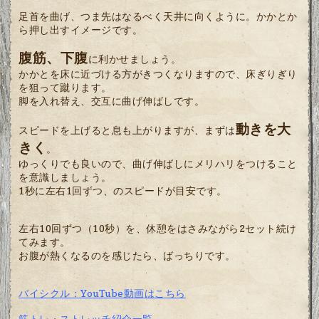
足首を曲げ、つま先はなるべく天井に向くように。かかとか
ら押し出すイメージです。
腹筋、下腹
に利かせましょう。
かかとを床に近づける方がきつくなりますので、床ぎりぎり
を狙って蹴ります。
脚を入れ替え、交互に曲げ伸ばしです。
動きを大
スピードを上げると息も上がりますが、まずは
きく
。
ゆっくりでも良いので、曲げ伸ばしにメリハリをつけること
を意識しましょう。
1秒に左右1回ずつ、のスピードが目安です。
左右10回ずつ（10秒）を、休憩をはさみながら2セット続け
てみます。
お腹が熱くなるのを感じたら、ばっちりです。
バイシクル：YouTube動画はこちら
筋トレ・ストレッチ紹介一覧