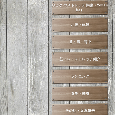
ひがきのストレッチ体操（YouTu
be）
お腹・体幹
首・肩・背中
筋トレ・ストレッチ紹介
ランニング
食事・栄養
その他・近況報告