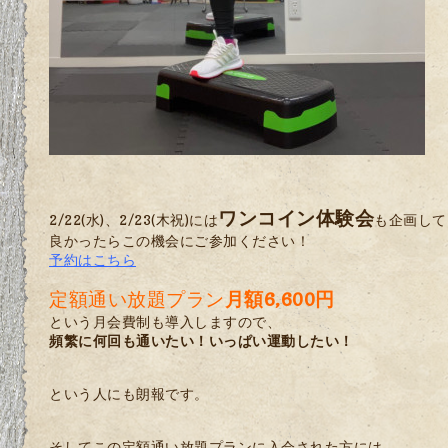
ワンコイン体験会
2/22(水)、2/23(木祝)には
も企画して
良かったらこの機会にご参加ください！
予約はこちら
定額通い放題プラン
月額6,600円
という月会費制も導入しますので、
頻繁に何回も通いたい！いっぱい運動したい！
という人にも朗報です。
そしてこの定額通い放題プランに入会された方には、