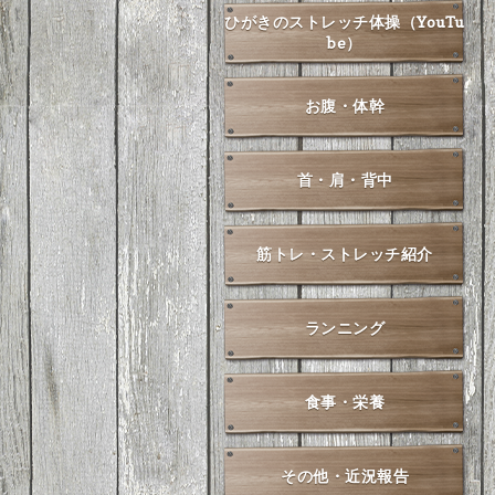
ひがきのストレッチ体操（YouTu
be）
お腹・体幹
首・肩・背中
筋トレ・ストレッチ紹介
ランニング
食事・栄養
その他・近況報告