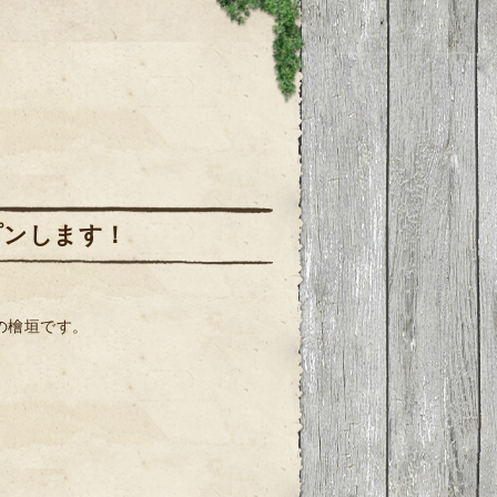
プンします！
の檜垣です。