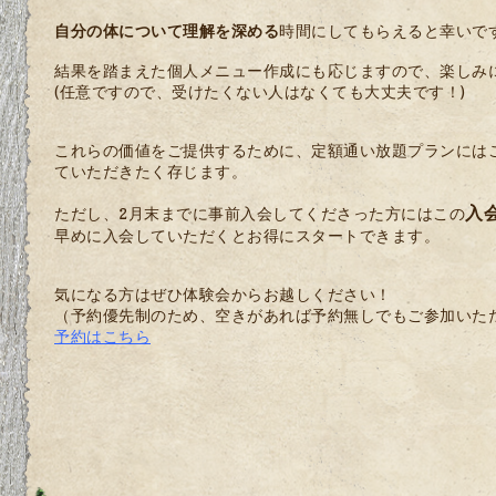
自分の体について理解を深める
時間にしてもらえると幸いで
結果を踏まえた個人メニュー作成にも応じますので、楽しみ
(任意ですので、受けたくない人はなくても大丈夫です！)
これらの価値をご提供するために、定額通い放題プランにはご入
ていただきたく存じます。
入
ただし、2月末までに事前入会してくださった方にはこの
早めに入会していただくとお得にスタートできます。
気になる方はぜひ体験会からお越しください！
（予約優先制のため、空きがあれば予約無しでもご参加いた
予約はこちら