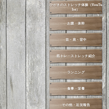
ひがきのストレッチ体操（YouTu
be）
お腹・体幹
首・肩・背中
筋トレ・ストレッチ紹介
ランニング
食事・栄養
その他・近況報告