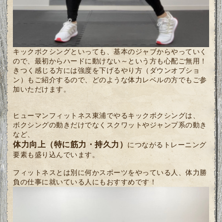
キックボクシングといっても、基本のジャブからやっていく
ので、最初からハードに動けない～という方も心配ご無用！
きつく感じる方には強度を下げるやり方（ダウンオプショ
ン）もご紹介するので、どのような体力レベルの方でもご参
加いただけます。
ヒューマンフィットネス東浦でやるキックボクシングは、
ボクシングの動きだけでなくスクワットやジャンプ系の動き
など、
体力向上（特に筋力・持久力）
につながるトレーニング
要素も盛り込んでいます。
フィットネスとは別に何かスポーツをやっている人、体力勝
負の仕事に就いている人にもおすすめです！