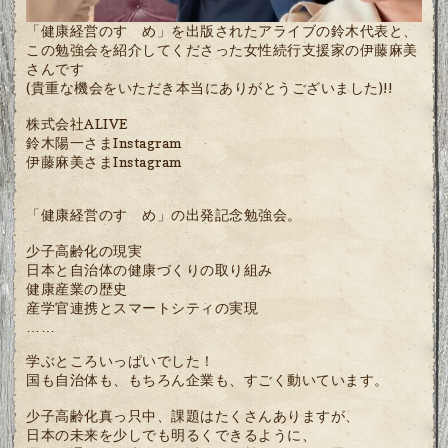
「健康経営のすゝめ」を出版されたアライブの鈴木代表と、
この勉強会を紹介してくださった女性続行支援家の伊藤麻美
さんです
(貴重な機会をいただき本当にありがとうございました)!!
株式会社ALIVE
鈴木陽一さまInstagram
伊藤麻美さまInstagram
「健康経営のすゝめ」の出発記念勉強会。
少子高齢化の現実
日本と自治体の健康づくりの取り組み
健康産業の歴史
産学官連携とスマートシティの実現
……
学ぶところいっぱいでした！
国も自治体も、もちろん企業も、すごく動いています。
少子高齢化真っ只中、課題はたくさんありますが、
日本の未来を少しでも明るくできるように、