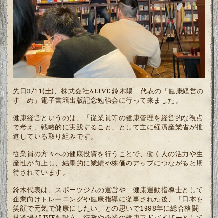
先日3/11(土)、株式会社ALIVE 鈴木陽一代表の「健康経営の
すゝめ」電子書籍出版記念勉強会に行って来ました。
健康経営というのは、「従業員等の健康管理を経営的な視点
で考え、戦略的に実践すること」として主に経済産業省が推
進している取り組みです。
従業員の方々への健康投資を行うことで、働く人の活力や生
産性が向上し、結果的に業績や株価のアップにつながると期
待されています。
鈴木代表は、スポーツジムの運営や、健康運動指導士として
企業向けトレーニングや健康指導に従事された後、「日本を
笑顔で元気で健康にしたい」との思いで1998年に総合格闘
技道場ALIVEを設立、行政や企業の健康アドバイザーとして