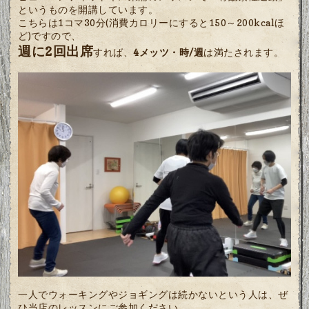
というものを開講しています。
こちらは1コマ30分(消費カロリーにすると150～200kcalほ
ど)ですので、
週に2回出席
すれば、
4メッツ・時/週
は満たされます。
一人でウォーキングやジョギングは続かないという人は、ぜ
ひ当店のレッスンにご参加ください。