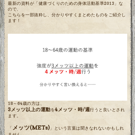
最新の資料が「健康づくりのための身体活動基準2013」な
ので、
こちらを一部抜粋し、分かりやすくまとめたものをご紹介し
ます！
18～64歳の方は、
3メッツ以上の運動
4メッツ・時/週
を
行うと良いとされ
ます。
メッツ(METs)
「
」という言葉は聞きなれないかもしれ
ません。