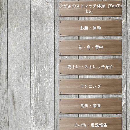
ひがきのストレッチ体操（YouTu
be）
お腹・体幹
首・肩・背中
筋トレ・ストレッチ紹介
ランニング
食事・栄養
その他・近況報告