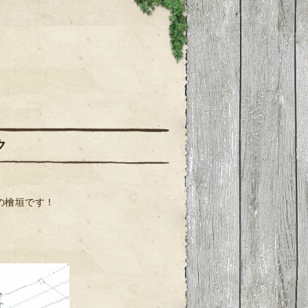
ク
の檜垣です！
、