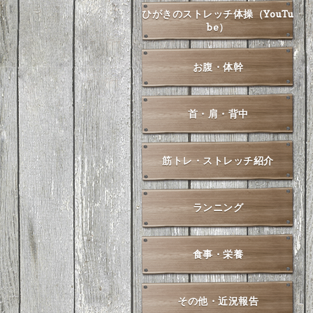
ひがきのストレッチ体操（YouTu
be）
お腹・体幹
首・肩・背中
筋トレ・ストレッチ紹介
ランニング
食事・栄養
その他・近況報告