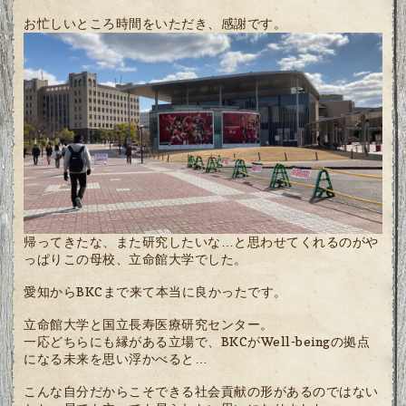
お忙しいところ時間をいただき、感謝です。
帰ってきたな、また研究したいな…と思わせてくれるのがや
っぱりこの母校、立命館大学でした。
愛知からBKCまで来て本当に良かったです。
立命館大学と国立長寿医療研究センター。
一応どちらにも縁がある立場で、BKCがWell-beingの拠点
になる未来を思い浮かべると…
こんな自分だからこそできる社会貢献の形があるのではない