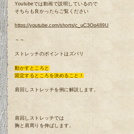
Youtubeでは動画で説明しているので
そちらも良かったらご覧ください
https://youtube.com/shorts/c_uC3Oo489U
～～
ストレッチのポイントはズバリ
動かすところと
固定するところ
を決めること！
肩回しストレッチを例に解説します。
肩回しストレッチでは
胸と肩周りを伸ばします。