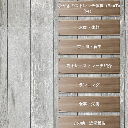
ひがきのストレッチ体操（YouTu
be）
お腹・体幹
首・肩・背中
筋トレ・ストレッチ紹介
ランニング
食事・栄養
その他・近況報告