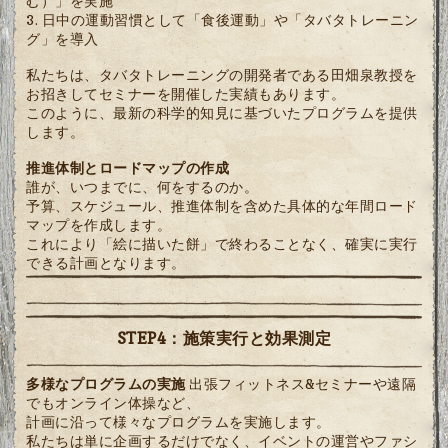
む）」を実施
日中の運動習慣として「食後運動」や「タバタトレーニン
グ」を導入
私たちは、タバタトレーニングの開発者である田畑泉教授を
お招きしてセミナーを開催した実績もあります。
このように、最新の科学的知見に基づいたプログラムを提供
します。
推進体制とロードマップの作成
誰が、いつまでに、何をするのか。
予算、スケジュール、推進体制を含めた具体的な年間ロード
マップを作成します。
これにより「絵に描いた餅」で終わることなく、確実に実行
できる計画となります。
STEP4：施策実行と効果測定
多様なプログラムの実施
出張フィットネス&セミナーや遠隔
でもオンライン体操など、
計画に沿って様々なプログラムを実施します。
私たちは単に企画するだけでなく、イベントの運営やファシ