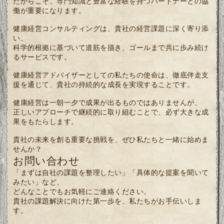
だからこそ、専門知識と豊富な経験を持つパートナーとの協
働が重要になります。
健康経営コンサルティングは、貴社の経営課題に深く寄り添
い、
科学的根拠に基づいて道筋を描き、ゴールまで共に歩み続け
るサービスです。
健康経営アドバイザーとしての私たちの使命は、徹底伴走支
援を通じて、貴社の持続的な成長を実現することです。
健康経営は一朝一夕で成果が出るものではありませんが、
正しいアプローチで継続的に取り組むことで、必ず大きな成
果をもたらします。
貴社の未来を創る重要な挑戦を、ぜひ私たちと一緒に始めま
せんか？
お問い合わせ
「まずは自社の課題を整理したい」「具体的な提案を聞いて
みたい」など、
どんなことでもお気軽にご連絡ください。
貴社の課題解決に向けた第一歩を、私たちがお手伝いしま
す。