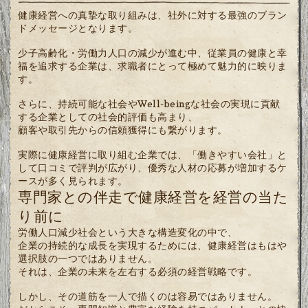
健康経営への真摯な取り組みは、社外に対する最強のブラン
ドメッセージとなります。
少子高齢化・労働力人口の減少が進む中、従業員の健康と幸
福を追求する企業は、求職者にとって極めて魅力的に映りま
す。
さらに、持続可能な社会やWell-beingな社会の実現に貢献
する企業としての社会的評価も高まり、
顧客や取引先からの信頼獲得にも繋がります。
実際に健康経営に取り組む企業では、「働きやすい会社」と
して口コミで評判が広がり、優秀な人材の応募が増加するケ
ースが多く見られます。
専門家との伴走で健康経営を経営の当た
り前に
労働人口減少社会という大きな構造変化の中で、
企業の持続的な成長を実現するためには、健康経営はもはや
選択肢の一つではありません。
それは、企業の未来を左右する必須の経営戦略です。
しかし、その道筋を一人で描くのは容易ではありません。