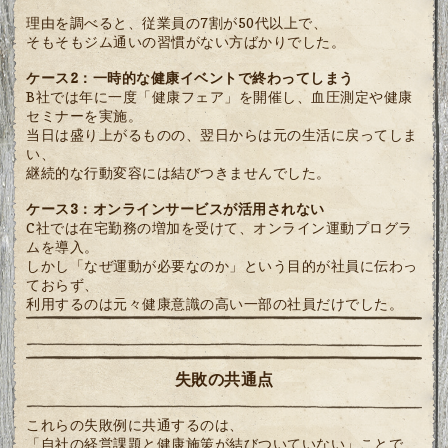
理由を調べると、従業員の7割が50代以上で、
そもそもジム通いの習慣がない方ばかりでした。
ケース2：一時的な健康イベントで終わってしまう
B社では年に一度「健康フェア」を開催し、血圧測定や健康
セミナーを実施。
当日は盛り上がるものの、翌日からは元の生活に戻ってしま
い、
継続的な行動変容には結びつきませんでした。
ケース3：オンラインサービスが活用されない
C社では在宅勤務の増加を受けて、オンライン運動プログラ
ムを導入。
しかし「なぜ運動が必要なのか」という目的が社員に伝わっ
ておらず、
利用するのは元々健康意識の高い一部の社員だけでした。
失敗の共通点
これらの失敗例に共通するのは、
「自社の経営課題と健康施策が結びついていない」ことで