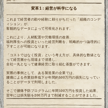
変革1：経営が科学になる
これまで経営者の勘や経験に頼りがちだった「組織のコンデ
ィション」が、
客観的なデータによって可視化されます。
これにより、人材配置や労働環境の改善、
福利厚生への投資といった経営判断を、戦略的かつ論理的に
下すことが可能になります。
「コストではなく投資」という考え方が、具体的な数値とな
って経営層から現場まで浸透し、
全社一丸となって健康経営に取り組む基盤ができます。
実際の事例として、ある製造業の企業では、
腰痛による作業効率低下が年間約500万円の損失になってい
ることがデータで判明しました。
そこで腰痛予防プログラムに年間100万円を投資した結果、
翌年には損失額を200万円まで削減することができました。