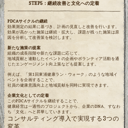
STEP5：継続改善と文化への定着
PDCAサイクルの継続
効果測定の結果に基づき、計画の見直しと改善を行います。
効果が高かった施策は継続・拡大し、課題が残った施策は原
因を分析して改善策を検討します。
新たな施策の提案
組織の成長段階や新たな課題に応じて、
地域貢献と連動したイベントの企画やボランティア活動を通
じたエンゲージメント向上策なども提案します。
例えば、「第1回東浦健康ラン・ウォーク」のような地域イ
ベントを企画することで、
社員の健康意識向上と地域貢献を同時に実現できます。
企業文化としての定着
このPDCAサイクルを継続することで、
健康経営は一過性のプロジェクトから、企業のDNA、すなわ
ち「文化」へと昇華していきます。
コンサルティング導入で実現する3つの
変革