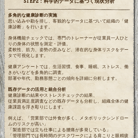
STEP2：科学的データに基づく現状分析
多角的な健康診断の実施
思い込みや勘を排し、客観的なデータに基づいて組織の「健
康診断」を行います。
身体機能チェックでは、専門のトレーナーが従業員一人ひと
りの身体の状態を測定・評価。
柔軟性、筋力、姿勢の歪みなど、潜在的な身体リスクをデー
タで可視化します。
健康アンケートでは、生活習慣、食事、睡眠、ストレス、働
きがいなどを多角的に調査。
部署や年代、勤務形態ごとの傾向を詳細に分析します。
既存データの活用と統合分析
健康診断の結果やストレスチェックの結果、
従業員満足度調査などの既存データも分析し、組織全体の健
康課題を浮き彫りにします。
例えば、「営業部では外食が多く、メタボリックシンドロー
ムのリスクが高い」
「製造部では立ち仕事による腰痛が多発している」
「管理部門では長時間のデスクワークによる肩こりと眼精疲