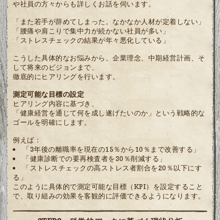
や社員の方々からも詳しくお話を伺います。
「また若手が辞めてしまった。なかなか人材が定着しない」
「腰痛や肩こりで集中力が続かない社員が多い」
「ストレスチェックの結果が年々悪化している」
こうした具体的なお悩みから、企業理念、中期経営計画、そ
して将来のビジョンまで、
徹底的にヒアリングを行います。
測定可能な目標の設定
ヒアリング内容に基づき、
「健康経営を通じて何を成し遂げたいのか」という戦略的な
ゴールを明確にします。
例えば：
「3年後の離職率を現在の15％から10％まで改善する」
「健康診断での要再検査者を30％削減する」
「ストレスチェックの高ストレス者割合を20％以下にす
る」
このように具体的で測定可能な目標（KPI）を設定すること
で、取り組みの効果を客観的に評価できるようになります。