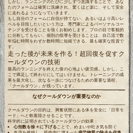
しかし、ランニングのたびに少しずつ意識することで、あな
たのフォームは確実に洗練され、驚くほど楽に、そして安全
に走れるようになっていきます。
もし自分のフォームに自信が持てない、あるいはより高いレ
ベルを目指したいという方は、専門家によるパーソナルコー
チングを受けることを強くお勧めします。プロの目で客観的
に分析してもらい、個別の指導を受けることは、自己流で数
年悩む時間をわずか数時間に短縮できる、最も確実な投資で
す。
走った後が未来を作る！超回復を促すク
ールダウンの技術
最高のランニングを終えた後の心地よい疲労感。しかし、こ
こで満足して終わりにしてはいけません。トレーニングの成
果を最大化し、次なる一歩につなげるための重要な過程、
「クールダウン」が残っています。
なぜクールダウンが重要なのか
クールダウンの目的は、興奮状態にある体を安全に「日常モ
ード」へと軟着陸させることです。
科学的に証明されているクールダウンの効果：
心拍数を徐々に下げる
ことで、めまいや吐き気を防ぐ
血流を維持し、筋肉内に溜まった
疲労物質の除去を促進