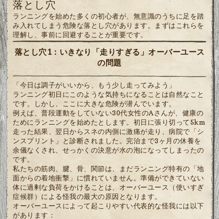
落とし穴
ランニングを始めた多くの初心者が、無意識のうちに足を踏
み入れてしまう危険な落とし穴があります。まずはこれらを
理解し、事前に回避することが重要です。
落とし穴1：いきなり「走りすぎる」オーバーユース
の問題
「今日は調子がいいから、もう少し走ってみよう」
ランニング初日にこのような気持ちになることは自然なこと
です。しかし、ここに大きな危険が潜んでいます。
例えば、普段運動をしていない30代女性のAさんが、健康の
ためにランニングを始めたとします。初日に張り切って5km
走った結果、翌日からスネの内側に激痛が走り、病院で「シ
ンスプリント」と診断されました。完治まで3ヶ月の休養を
余儀なくされ、せっかくの決意が水の泡になってしまったの
です。
私たちの筋肉、腱、骨、関節は、まだランニング特有の「地
面からの着地衝撃」に慣れていません。準備ができていない
体に過剰な負荷をかけることは、オーバーユース（使いすぎ
症候群）による怪我の最大の原因となります。
オーバーユースによって起こりやすい代表的な怪我には以下
があります：