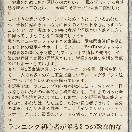
「健康のために何か運動を始めたい」 「風を切って走る爽快
感を味わってみたい」 「今年こそマラソン大会に挑戦した
い」
このような想いでランニングを始めようとしているあなた
へ。手軽に始められ、心身に多くのメリットをもたらすラン
ニングですが、実は多くの初心者が「怪我という落とし穴」
に陥ってしまうことをご存知でしょうか。
私たちヒューマンフィットネス東浦は、愛知県東浦町を拠点
に心と体の健康をサポートしています。YouTubeチャンネル
登録者数2200人を突破したフィットネス情報の発信や、企
業の健康経営支援の専門家として、皆様の健康な生活を徹底
的にサポートしています。
また「第1回東浦健康ラン・ウォーク」の企画・運営を通じ
て、一人でも多くの方に安全で楽しいランニングライフを送
っていただきたいと心から願っています。
本記事では、ランニング初心者が絶対に知っておくべき「怪
我をしないための科学的な基礎知識」を、これまで培った全
ての知見を注ぎ込んでお伝えします。この記事を読み終える
頃には、あなたは「ただ走る」だけの初心者ではなく、自分
の体を守りながら賢く成長していく「インテリジェント・ラ
ンナー」として、最高のスタートを切ることができるでしょ
う。
ランニング初心者が陥る3つの致命的な