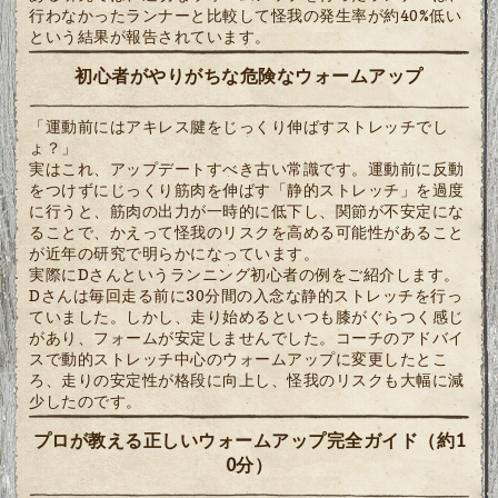
行わなかったランナーと比較して怪我の発生率が約40%低い
という結果が報告されています。
初心者がやりがちな危険なウォームアップ
「運動前にはアキレス腱をじっくり伸ばすストレッチでし
ょ？」
実はこれ、アップデートすべき古い常識です。運動前に反動
をつけずにじっくり筋肉を伸ばす「静的ストレッチ」を過度
に行うと、筋肉の出力が一時的に低下し、関節が不安定にな
ることで、かえって怪我のリスクを高める可能性があること
が近年の研究で明らかになっています。
実際にDさんというランニング初心者の例をご紹介します。
Dさんは毎回走る前に30分間の入念な静的ストレッチを行っ
ていました。しかし、走り始めるといつも膝がぐらつく感じ
があり、フォームが安定しませんでした。コーチのアドバイ
スで動的ストレッチ中心のウォームアップに変更したとこ
ろ、走りの安定性が格段に向上し、怪我のリスクも大幅に減
少したのです。
プロが教える正しいウォームアップ完全ガイド（約1
0分）