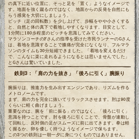
の真下に近い位置に、そっと足を「置く」ようなイメージで
す。地面を強く蹴るのではなく、地面からの反発を自然にも
らう感覚を大切にしましょう。
ピッチ（足の回転数）を少し上げて、歩幅をやや小さくする
と、自然と体の真下で着地しやすくなります。目安として、
1分間に180歩程度のピッチを意識してみてください。
マラソンコーチのFさんの指導を受けた市民ランナーのGさん
は、着地を意識することで膝痛が完全になくなり、フルマラ
ソンのタイムも30分短縮できました。「着地を変えるだけ
で、こんなに楽に走れるようになるとは思いませんでした」
とGさんは驚いていました。
鉄則3：「肩の力を抜き」「後ろに引く」腕振り
腕振りは、推進力を生み出すエンジンであり、リズムを作る
メトロノームです。
まず、肩の力を完全に抜いてリラックスさせます。肘は90度
くらいに軽く曲げましょう。
重要なのは、腕を「前に振る」のではなく、「後ろに引く」
意識を持つことです。肘を後ろに引くことで、骨盤が連動し
て回転し、反対側の足がスムーズに前に出てきます。拳は軽
く握るか、卵を優しく持つようなイメージで保ちます。
この3つの鉄則は一朝一夕に身につくものではありません。