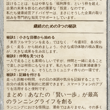
設けることは、もはや単なる「福利厚生」という枠を超え、
企業の未来を創るための重要な「投資」なのです。
私たち健康経営アドバイザーは、まさにそうした企業の取り
組みを専門的な知見でサポートしています。
継続のための3つの秘訣
秘訣1：小さな目標から始める
「来月フルマラソンを走る」ではなく、「今週3日、各15分
歩く・走る」から始めましょう。小さな成功体験の積み重ね
が、大きな成果を生み出します。
秘訣2：仲間を見つける
一人で走ることも素晴らしいですが、仲間と一緒に走ること
で楽しさは何倍にもなります。私たちの「第1回東浦健康ラ
ン・ウォーク」も、そうしたコミュニティ作りの一環です。
秘訣3：記録を付ける
走った距離や時間、その日の体調や気分を記録することで、
自分の成長を客観的に把握できます。スマートフォンのアプ
リを活用すると便利です。
まとめ：あなたの「賢い一歩」が最高
のランニングライフを創る
ランニングにおける怪我は、運命ではありません。その多く