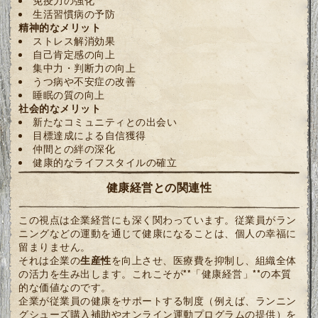
免疫力の強化
生活習慣病の予防
精神的なメリット
ストレス解消効果
自己肯定感の向上
集中力・判断力の向上
うつ病や不安症の改善
睡眠の質の向上
社会的なメリット
新たなコミュニティとの出会い
目標達成による自信獲得
仲間との絆の深化
健康的なライフスタイルの確立
健康経営との関連性
この視点は企業経営にも深く関わっています。従業員がラン
ニングなどの運動を通じて健康になることは、個人の幸福に
留まりません。
それは企業の
生産性
を向上させ、医療費を抑制し、組織全体
の活力を生み出します。これこそが**「健康経営」**の本質
的な価値なのです。
企業が従業員の健康をサポートする制度（例えば、ランニン
グシューズ購入補助やオンライン運動プログラムの提供）を