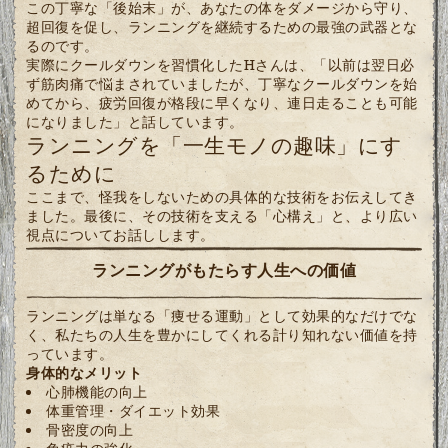
この丁寧な「後始末」が、あなたの体をダメージから守り、
超回復を促し、ランニングを継続するための最強の武器とな
るのです。
実際にクールダウンを習慣化したHさんは、「以前は翌日必
ず筋肉痛で悩まされていましたが、丁寧なクールダウンを始
めてから、疲労回復が格段に早くなり、連日走ることも可能
になりました」と話しています。
ランニングを「一生モノの趣味」にす
るために
ここまで、怪我をしないための具体的な技術をお伝えしてき
ました。最後に、その技術を支える「心構え」と、より広い
視点についてお話しします。
ランニングがもたらす人生への価値
ランニングは単なる「痩せる運動」として効果的なだけでな
く、私たちの人生を豊かにしてくれる計り知れない価値を持
っています。
身体的なメリット
心肺機能の向上
体重管理・ダイエット効果
骨密度の向上