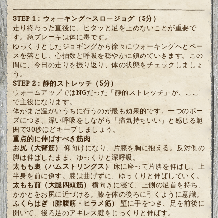
STEP 1：ウォーキング〜スロージョグ（5分）
走り終わった直後に、ピタッと足を止めないことが重要で
す。急ブレーキは体に毒です。
ゆっくりとしたジョギングから徐々にウォーキングへとペー
スを落とし、心拍数と呼吸を穏やかに鎮めていきます。この
間に、今日の走りを振り返り、体の状態をチェックしましょ
う。
STEP 2：静的ストレッチ（5分）
ウォームアップではNGだった「静的ストレッチ」が、ここ
で主役になります。
体がまだ温かいうちに行うのが最も効果的です。一つのポー
ズにつき、深い呼吸をしながら「痛気持ちいい」と感じる範
囲で30秒ほどキープしましょう。
重点的に伸ばすべき筋肉
お尻（大臀筋）
仰向けになり、片膝を胸に抱える。反対側の
脚は伸ばしたまま、ゆっくりと深呼吸。
太もも裏（ハムストリングス）
床に座って片脚を伸ばし、上
半身を前に倒す。膝は曲げずに、ゆっくりと伸ばしていく。
太もも前（大腿四頭筋）
横向きに寝て、上側の足首を持ち、
かかとをお尻に近づける。膝を体の後ろに引くように意識。
ふくらはぎ（腓腹筋・ヒラメ筋）
壁に手をつき、足を前後に
開いて、後ろ足のアキレス腱をじっくりと伸ばす。