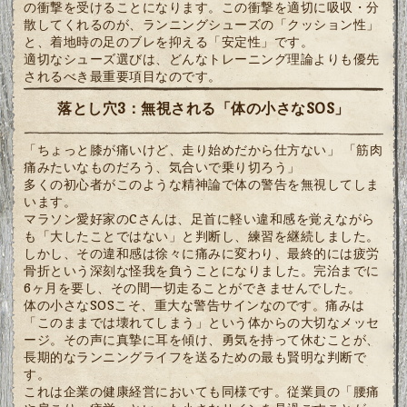
の衝撃を受けることになります。この衝撃を適切に吸収・分
散してくれるのが、ランニングシューズの「クッション性」
と、着地時の足のブレを抑える「安定性」です。
適切なシューズ選びは、どんなトレーニング理論よりも優先
されるべき最重要項目なのです。
落とし穴3：無視される「体の小さなSOS」
「ちょっと膝が痛いけど、走り始めだから仕方ない」 「筋肉
痛みたいなものだろう、気合いで乗り切ろう」
多くの初心者がこのような精神論で体の警告を無視してしま
います。
マラソン愛好家のCさんは、足首に軽い違和感を覚えながら
も「大したことではない」と判断し、練習を継続しました。
しかし、その違和感は徐々に痛みに変わり、最終的には疲労
骨折という深刻な怪我を負うことになりました。完治までに
6ヶ月を要し、その間一切走ることができませんでした。
体の小さなSOSこそ、重大な警告サインなのです。痛みは
「このままでは壊れてしまう」という体からの大切なメッセ
ージ。その声に真摯に耳を傾け、勇気を持って休むことが、
長期的なランニングライフを送るための最も賢明な判断で
す。
これは企業の健康経営においても同様です。従業員の「腰痛