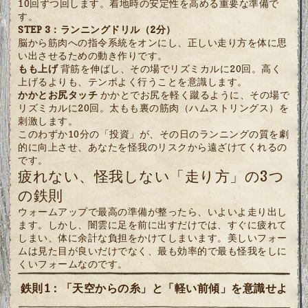
10回ずつ回します。着地時の安定性を高める重要な準備で
す。
STEP 3：ランニングドリル（2分）
脳から筋肉への指令系統をオンにし、正しい走り方を体に思
い出させるための動き作りです。
もも上げ
背筋を伸ばし、その場でリズミカルに20回。高く
上げるよりも、テンポよく行うことを意識します。
かかとお尻タッチ
かかとでお尻を軽く蹴るように、その場で
リズミカルに20回。太もも裏の筋肉（ハムストリングス）を
刺激します。
このわずか10分の「投資」が、その日のランニングの質を劇
的に向上させ、あなたを怪我のリスクから遠ざけてくれるの
です。
疲れない、怪我しない「走り方」の3つ
の鉄則
ウォームアップで最高の準備が整ったら、いよいよ走り出し
ます。しかし、闇雲に足を前に出すだけでは、すぐに疲れて
しまい、体に余計な負担をかけてしまいます。美しいフォー
ムは見た目が良いだけでなく、最も効率的で最も怪我をしに
くいフォームなのです。
鉄則1：「天空からの糸」と「軽い前傾」を意識せよ