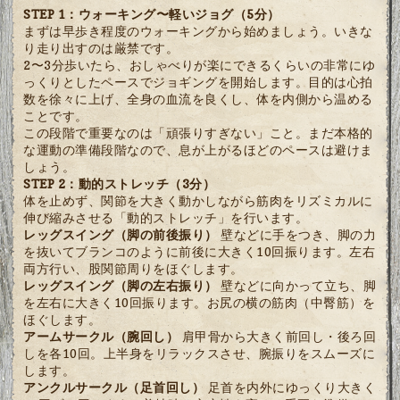
STEP 1：ウォーキング〜軽いジョグ（5分）
まずは早歩き程度のウォーキングから始めましょう。いきな
り走り出すのは厳禁です。
2〜3分歩いたら、おしゃべりが楽にできるくらいの非常にゆ
っくりとしたペースでジョギングを開始します。目的は心拍
数を徐々に上げ、全身の血流を良くし、体を内側から温める
ことです。
この段階で重要なのは「頑張りすぎない」こと。まだ本格的
な運動の準備段階なので、息が上がるほどのペースは避けま
しょう。
STEP 2：動的ストレッチ（3分）
体を止めず、関節を大きく動かしながら筋肉をリズミカルに
伸び縮みさせる「動的ストレッチ」を行います。
レッグスイング（脚の前後振り）
壁などに手をつき、脚の力
を抜いてブランコのように前後に大きく10回振ります。左右
両方行い、股関節周りをほぐします。
レッグスイング（脚の左右振り）
壁などに向かって立ち、脚
を左右に大きく10回振ります。お尻の横の筋肉（中臀筋）を
ほぐします。
アームサークル（腕回し）
肩甲骨から大きく前回し・後ろ回
しを各10回。上半身をリラックスさせ、腕振りをスムーズに
します。
アンクルサークル（足首回し）
足首を内外にゆっくり大きく