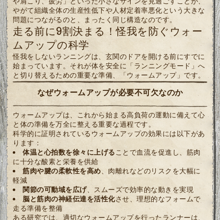
や肩こり、疲労」といった小さなサインを見過ごすことが、
やがて組織全体の生産性低下や人材定着率悪化という大きな
問題につながるのと、まったく同じ構造なのです。
走る前に9割決まる！怪我を防ぐウォー
ムアップの科学
怪我をしないランニングは、玄関のドアを開ける前にすでに
始まっています。それが体を安全に「ランニングモード」へ
と切り替えるための重要な準備、「ウォームアップ」です。
なぜウォームアップが必要不可欠なのか
ウォームアップは、これから始まる高負荷の運動に備えて心
と体の準備を万全に整える重要な過程です。
科学的に証明されているウォームアップの効果には以下があ
ります：
体温と心拍数を徐々に上げる
ことで血流を促進し、筋肉
に十分な酸素と栄養を供給
筋肉や腱の柔軟性を高め
、肉離れなどのリスクを大幅に
軽減
関節の可動域を広げ
、スムーズで効率的な動きを実現
脳と筋肉の神経伝達を活性化
させ、理想的なフォームで
走る準備を整備
ある研究では、適切なウォームアップを行ったランナーは、