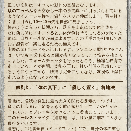
正しい姿勢は、すべての動作の基盤となります。
頭のてっぺん
を天空から一本の糸で真上に引っ張られている
ようなイメージを持ち、背筋をスッと伸ばします。顎を軽く
引き、目線は10〜20m先を自然に見ましょう。
棒のように立った状態から、足首を支点にして体全体を少し
だけ前に傾けます。すると、体が倒れそうになるのを防ぐた
めに、自然と一歩足が前に出ます。この「重力を利用して進
む」感覚が、楽に走るための極意です。
実際のエピソードをお話しします。ランニング歴1年のEさん
は、いつも10分も走ると腰が痛くなってしまう悩みを抱えて
いました。フォームチェックを行ったところ、極端な猫背で
走っていることが判明。姿勢を正し、軽い前傾を意識して走
るようになってから、腰痛は完全になくなり、30分以上楽に
走れるようになったのです。
鉄則2：「体の真下」に「優しく置く」着地法
着地は、怪我の発生に最も大きく関わる要素の一つです。
多くの初心者は、足を大きく前に振り出して、かかとから
「ドスン」とブレーキをかけるように着地してしまいます。
この
ヒールストライク
（踵接地）は、膝や腰に非常に大きな
負担をかけます。
理想は、**足裏全体（ミッドフット）**で、自分の体の重心