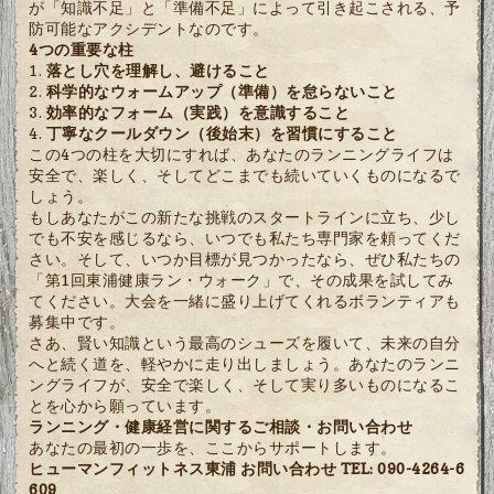
が「知識不足」と「準備不足」によって引き起こされる、予
防可能なアクシデントなのです。
4つの重要な柱
落とし穴を理解し、避けること
科学的なウォームアップ（準備）を怠らないこと
効率的なフォーム（実践）を意識すること
丁寧なクールダウン（後始末）を習慣にすること
この4つの柱を大切にすれば、あなたのランニングライフは
安全で、楽しく、そしてどこまでも続いていくものになるで
しょう。
もしあなたがこの新たな挑戦のスタートラインに立ち、少し
でも不安を感じるなら、いつでも私たち専門家を頼ってくだ
さい。そして、いつか目標が見つかったなら、ぜひ私たちの
「第1回東浦健康ラン・ウォーク」で、その成果を試してみ
てください。大会を一緒に盛り上げてくれるボランティアも
募集中です。
さあ、賢い知識という最高のシューズを履いて、未来の自分
へと続く道を、軽やかに走り出しましょう。あなたのランニ
ングライフが、安全で楽しく、そして実り多いものになるこ
とを心から願っています。
ランニング・健康経営に関するご相談・お問い合わせ
あなたの最初の一歩を、ここからサポートします。
ヒューマンフィットネス東浦
お問い合わせ TEL: 090-4264-6
609