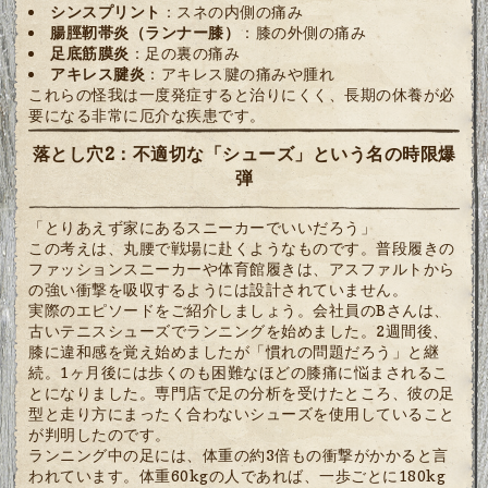
シンスプリント
：スネの内側の痛み
腸脛靭帯炎（ランナー膝）
：膝の外側の痛み
足底筋膜炎
：足の裏の痛み
アキレス腱炎
：アキレス腱の痛みや腫れ
これらの怪我は一度発症すると治りにくく、長期の休養が必
要になる非常に厄介な疾患です。
落とし穴2：不適切な「シューズ」という名の時限爆
弾
「とりあえず家にあるスニーカーでいいだろう」
この考えは、丸腰で戦場に赴くようなものです。普段履きの
ファッションスニーカーや体育館履きは、アスファルトから
の強い衝撃を吸収するようには設計されていません。
実際のエピソードをご紹介しましょう。会社員のBさんは、
古いテニスシューズでランニングを始めました。2週間後、
膝に違和感を覚え始めましたが「慣れの問題だろう」と継
続。1ヶ月後には歩くのも困難なほどの膝痛に悩まされるこ
とになりました。専門店で足の分析を受けたところ、彼の足
型と走り方にまったく合わないシューズを使用していること
が判明したのです。
ランニング中の足には、体重の約3倍もの衝撃がかかると言
われています。体重60kgの人であれば、一歩ごとに180kg