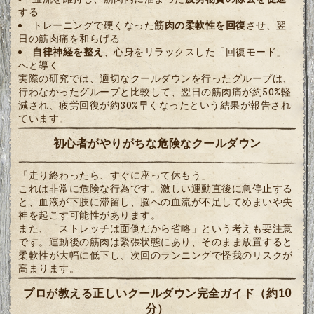
する
トレーニングで硬くなった
筋肉の柔軟性を回復
させ、翌
日の筋肉痛を和らげる
自律神経を整え
、心身をリラックスした「回復モード」
へと導く
実際の研究では、適切なクールダウンを行ったグループは、
行わなかったグループと比較して、翌日の筋肉痛が約50%軽
減され、疲労回復が約30%早くなったという結果が報告され
ています。
初心者がやりがちな危険なクールダウン
「走り終わったら、すぐに座って休もう」
これは非常に危険な行為です。激しい運動直後に急停止する
と、血液が下肢に滞留し、脳への血流が不足してめまいや失
神を起こす可能性があります。
また、「ストレッチは面倒だから省略」という考えも要注意
です。運動後の筋肉は緊張状態にあり、そのまま放置すると
柔軟性が大幅に低下し、次回のランニングで怪我のリスクが
高まります。
プロが教える正しいクールダウン完全ガイド（約10
分）