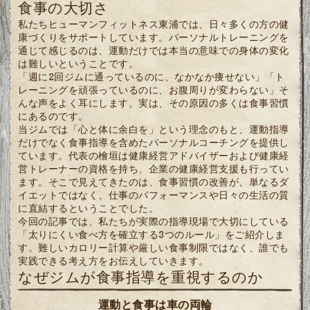
食事の大切さ
私たちヒューマンフィットネス東浦では、日々多くの方の健
康づくりをサポートしています。パーソナルトレーニングを
通じて感じるのは、運動だけでは本当の意味での身体の変化
は難しいということです。
「週に2回ジムに通っているのに、なかなか痩せない」「ト
レーニングを頑張っているのに、お腹周りが変わらない」そ
んな声をよく耳にします。実は、その原因の多くは食事習慣
にあるのです。
当ジムでは「心と体に余白を」という理念のもと、運動指導
だけでなく食事指導を含めたパーソナルコーチングを提供し
ています。代表の檜垣は健康経営アドバイザーおよび健康経
営トレーナーの資格を持ち、企業の健康経営支援も行ってい
ます。そこで見えてきたのは、食事習慣の改善が、単なるダ
イエットではなく、仕事のパフォーマンスや日々の生活の質
に直結するということでした。
今回の記事では、私たちが実際の指導現場で大切にしている
「太りにくい食べ方を確立する3つのルール」をご紹介しま
す。難しいカロリー計算や厳しい食事制限ではなく、誰でも
実践できる考え方をお伝えしていきます。
なぜジムが食事指導を重視するのか
運動と食事は車の両輪