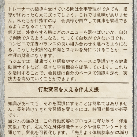
トレーナーの指導を受けている間は食事管理ができても、指
導が終わったら元に戻ってしまう。これでは意味がありませ
ん。私たちが目指すのは、会員様が自立して健康を管理でき
るようになることです。
例えば、外食をする時にどのメニューを選べばいいか、自分
で判断できるようになる。忙しくて自炊ができない日でも、
コンビニで栄養バランスの良い組み合わせを選べるようにな
る。こうした実践的な知識とスキルを身につけることが、一
生涯の財産になります。
当ジムでは、健康づくり研修やマイペースに受講できる健康
動画サイトなど、様々な学習機会を提供しています。これら
を活用することで、会員様は自分のペースで知識を深め、実
践力を高めていくことができます。
行動変容を支える伴走支援
知識があっても、それを習慣にすることは簡単ではありませ
ん。長年続けてきた食習慣を変えるには、時間と根気が必要
です。
当ジムの強みは、この行動変容のプロセスに寄り添う「伴走
支援」です。定期的な身体機能チェックや健康アンケートを
通じて、変化を可視化します。「先月より体脂肪率が2%減り