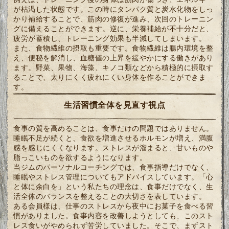
が枯渇した状態です。この時にタンパク質と炭水化物をしっ
かり補給することで、筋肉の修復が進み、次回のトレーニン
グに備えることができます。逆に、栄養補給が不十分だと、
疲労が蓄積し、トレーニング効果も半減してしまいます。
また、食物繊維の摂取も重要です。食物繊維は腸内環境を整
え、便秘を解消し、血糖値の上昇を緩やかにする働きがあり
ます。野菜、果物、海藻、キノコ類などから積極的に摂取す
ることで、太りにくく疲れにくい身体を作ることができま
す。
生活習慣全体を見直す視点
食事の質を高めることは、食事だけの問題ではありません。
睡眠不足が続くと、食欲を増進させるホルモンが増え、満腹
感を感じにくくなります。ストレスが溜まると、甘いものや
脂っこいものを欲するようになります。
当ジムのパーソナルコーチングでは、食事指導だけでなく、
睡眠やストレス管理についてもアドバイスしています。「心
と体に余白を」という私たちの理念は、食事だけでなく、生
活全体のバランスを整えることの大切さを表しています。
ある会員様は、仕事のストレスから夜中にお菓子を食べる習
慣がありました。食事内容を改善しようとしても、このスト
レス食いがやめられず苦労していました。そこで、まずスト