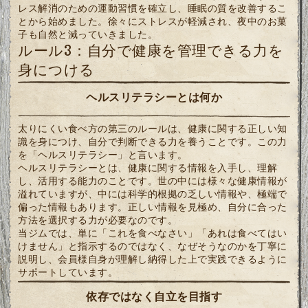
レス解消のための運動習慣を確立し、睡眠の質を改善するこ
とから始めました。徐々にストレスが軽減され、夜中のお菓
子も自然と減っていきました。
ルール3：自分で健康を管理できる力を
身につける
ヘルスリテラシーとは何か
太りにくい食べ方の第三のルールは、健康に関する正しい知
識を身につけ、自分で判断できる力を養うことです。この力
を「ヘルスリテラシー」と言います。
ヘルスリテラシーとは、健康に関する情報を入手し、理解
し、活用する能力のことです。世の中には様々な健康情報が
溢れていますが、中には科学的根拠の乏しい情報や、極端で
偏った情報もあります。正しい情報を見極め、自分に合った
方法を選択する力が必要なのです。
当ジムでは、単に「これを食べなさい」「あれは食べてはい
けません」と指示するのではなく、なぜそうなのかを丁寧に
説明し、会員様自身が理解し納得した上で実践できるように
サポートしています。
依存ではなく自立を目指す