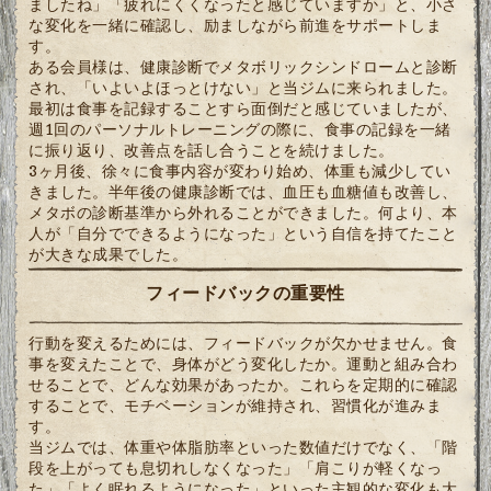
ましたね」「疲れにくくなったと感じていますか」と、小さ
な変化を一緒に確認し、励ましながら前進をサポートしま
す。
ある会員様は、健康診断でメタボリックシンドロームと診断
され、「いよいよほっとけない」と当ジムに来られました。
最初は食事を記録することすら面倒だと感じていましたが、
週1回のパーソナルトレーニングの際に、食事の記録を一緒
に振り返り、改善点を話し合うことを続けました。
3ヶ月後、徐々に食事内容が変わり始め、体重も減少してい
きました。半年後の健康診断では、血圧も血糖値も改善し、
メタボの診断基準から外れることができました。何より、本
人が「自分でできるようになった」という自信を持てたこと
が大きな成果でした。
フィードバックの重要性
行動を変えるためには、フィードバックが欠かせません。食
事を変えたことで、身体がどう変化したか。運動と組み合わ
せることで、どんな効果があったか。これらを定期的に確認
することで、モチベーションが維持され、習慣化が進みま
す。
当ジムでは、体重や体脂肪率といった数値だけでなく、「階
段を上がっても息切れしなくなった」「肩こりが軽くなっ
た」「よく眠れるようになった」といった主観的な変化も大