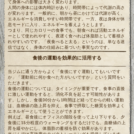
て身体への影響は大きく変わります。
人間の身体には体内時計があり、時間帯によって代謝の高さ
が変わります。一般的に、朝から昼にかけては代謝が高く、
エネルギーを消費しやすい時間帯です。一方、夜は身体が休
息モードに入り、エネルギーを蓄えようとします。
つまり、同じカロリーの食事でも、朝食べれば活動エネルギ
ーとして使われやすく、夜遅く食べれば体脂肪として蓄積さ
れやすいのです。「夜食べると太る」というのは、単なる迷
信ではなく、身体の仕組みに基づいた事実なのです。
食後の運動を効果的に活用する
当ジムに通う方からよく「食後にすぐ運動してもいいです
か」「運動前に何か食べた方がいいですか」という質問をい
ただきます。
食後の運動については、タイミングが重要です。食事の直後
に激しい運動をすると、消化不良を起こす可能性がありま
す。しかし、食後30分から1時間ほど経ってからの軽い運動
は、血糖値の急上昇を抑え、食事で摂取した糖質を効率よく
エネルギーとして使うことができます。
例えば、昼食後にオフィスの階段を使って上り下りする、夕
食後に15分程度のウォーキングをするだけでも、血糖値の上
昇を緩やかにし、体脂肪の蓄積を防ぐ効果があります。
当ジムでは高強度のタバタトレーニングも提供しています