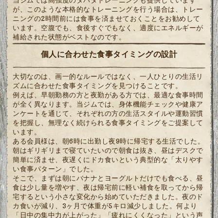
が、このような本格的なトレーニングを行う場合は、トレー
ニングの2時間前には食事を済ませておくことをお勧めして
います。空腹でも、食後すぐでもなく、適度にエネルギーが
補給された状態がベストなのです。
個人に合わせた食事タイミングの設計
大切なのは、画一的なルールではなく、一人ひとりの生活リ
ズムに合わせた食事タイミングを見つけることです。
例えば、早朝勤務の方と夜勤がある方では、最適な食事時間
が全く異なります。当ジムでは、身体機能チェックや健康ア
ンケートを通じて、それぞれの方の生活スタイルや運動習慣
を把握し、無理なく続けられる食事タイミングをご提案して
います。
ある会員様は、朝6時に出勤し夜9時に帰宅する生活でした。
朝はギリギリまで寝ていたいので朝食は抜き、昼はデスクで
簡単に済ませ、夜遅くにドカ食いという典型的な「太りやす
い食事パターン」でした。
そこで、まずは朝にバナナとヨーグルトだけでも食べる、昼
食は少し量を増やす、夜は帰宅前に軽い補食を取ってから帰
宅するという小さな変化から始めていただきました。夜のド
カ食いが減り、3ヶ月で体重が5キロ減少しました。何より
「日中の集中力が上がった」「疲れにくくなった」という声