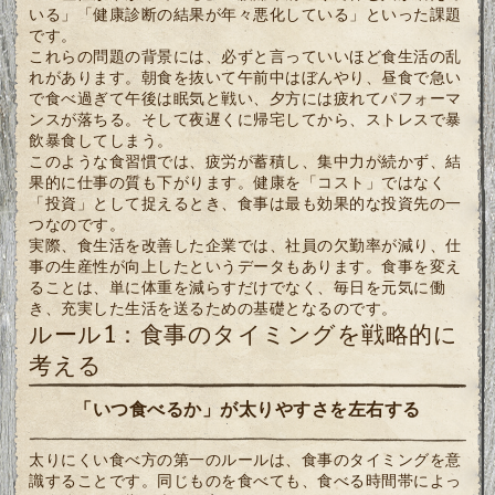
いる」「健康診断の結果が年々悪化している」といった課題
です。
これらの問題の背景には、必ずと言っていいほど食生活の乱
れがあります。朝食を抜いて午前中はぼんやり、昼食で急い
で食べ過ぎて午後は眠気と戦い、夕方には疲れてパフォーマ
ンスが落ちる。そして夜遅くに帰宅してから、ストレスで暴
飲暴食してしまう。
このような食習慣では、疲労が蓄積し、集中力が続かず、結
果的に仕事の質も下がります。健康を「コスト」ではなく
「投資」として捉えるとき、食事は最も効果的な投資先の一
つなのです。
実際、食生活を改善した企業では、社員の欠勤率が減り、仕
事の生産性が向上したというデータもあります。食事を変え
ることは、単に体重を減らすだけでなく、毎日を元気に働
き、充実した生活を送るための基礎となるのです。
ルール1：食事のタイミングを戦略的に
考える
「いつ食べるか」が太りやすさを左右する
太りにくい食べ方の第一のルールは、食事のタイミングを意
識することです。同じものを食べても、食べる時間帯によっ