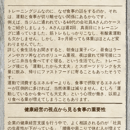
トレーニングジムなのに、なぜ食事の話をするのか。それ
は、運動と食事が切り離せない関係にあるからです。
例えば、当ジムに通われている40代の会社員Aさんのケース
をご紹介しましょう。Aさんは週2回、真面目にトレーニン
グに通っていました。筋トレもしっかりこなし、有酸素運動
も欠かしません。しかし、3ヶ月経っても体重はほとんど変
わりませんでした。
詳しく食生活をお聞きすると、朝食は菓子パン、昼食はラー
メンやカツ丼などのボリューム重視、夜は疲れて帰宅後にコ
ンビニ弁当を食べてすぐ寝る、という生活でした。トレーニ
ング後にも「運動したから大丈夫」とスポーツドリンクを大
量に飲み、帰りにファストフードに寄ることもあったそうで
す。
運動で消費するエネルギーよりも、食事で摂取するエネルギ
ーが圧倒的に多ければ、当然体重は減りません。むしろ「運
動しているから食べても大丈夫」という心理が働き、以前よ
り食べる量が増えてしまうこともあります。
健康経営の視点から見る食事の重要性
企業の健康経営支援を行う中で、よく相談されるのが「社員
の生産性が下がっている」「腰痛や肩こりで休む人が増えて