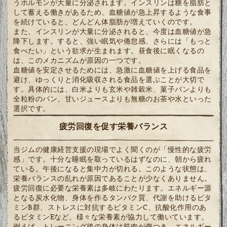
うホルモンが大量に分泌されます。インスリンは糖を脂肪と
して蓄える働きがあるため、血糖値が急上昇するような食事
を続けていると、どんどん体脂肪が増えていくのです。
また、インスリンが大量に分泌されると、今度は血糖値が急
降下します。すると、強い眠気や倦怠感、さらには「もっと
食べたい」という欲求が生まれます。昼食後に眠くなるの
は、このメカニズムが原因の一つです。
血糖値を安定させるためには、急激に血糖値を上げる食品を
避け、ゆっくりと消化吸収される食品を選ぶことが大切で
す。具体的には、白米よりも玄米や雑穀米、菓子パンよりも
全粒粉のパン、甘いジュースよりも無糖のお茶や水といった
選択です。
疲労回復を促す栄養バランス
当ジムの健康経営支援の現場でよく聞くのが「慢性的な疲労
感」です。十分な睡眠を取っているはずなのに、朝から疲れ
ている。午後になると集中力が切れる。このような状態は、
栄養バランスの乱れが原因であることが少なくありません。
疲労回復に必要な栄養素は多岐にわたります。エネルギー源
となる炭水化物、身体を作るタンパク質、代謝を助けるビタ
ミンB群、ストレスに対抗するビタミンC、抗酸化作用のあ
るビタミンEなど、様々な栄養素が協力して働いています。
例えば、トレーニング後の身体は筋肉が傷つき、エネルギー