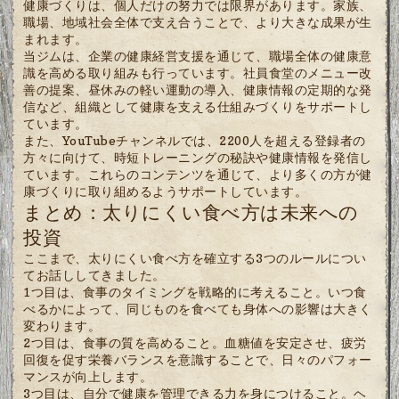
健康づくりは、個人だけの努力では限界があります。家族、
職場、地域社会全体で支え合うことで、より大きな成果が生
まれます。
当ジムは、企業の健康経営支援を通じて、職場全体の健康意
識を高める取り組みも行っています。社員食堂のメニュー改
善の提案、昼休みの軽い運動の導入、健康情報の定期的な発
信など、組織として健康を支える仕組みづくりをサポートし
ています。
また、YouTubeチャンネルでは、2200人を超える登録者の
方々に向けて、時短トレーニングの秘訣や健康情報を発信し
ています。これらのコンテンツを通じて、より多くの方が健
康づくりに取り組めるようサポートしています。
まとめ：太りにくい食べ方は未来への
投資
ここまで、太りにくい食べ方を確立する3つのルールについ
てお話ししてきました。
1つ目は、食事のタイミングを戦略的に考えること。いつ食
べるかによって、同じものを食べても身体への影響は大きく
変わります。
2つ目は、食事の質を高めること。血糖値を安定させ、疲労
回復を促す栄養バランスを意識することで、日々のパフォー
マンスが向上します。
3つ目は、自分で健康を管理できる力を身につけること。ヘ