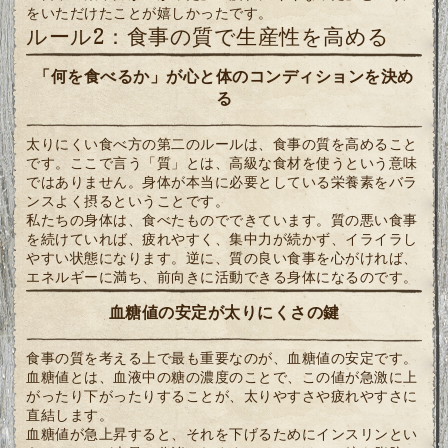
をいただけたことが嬉しかったです。
ルール2：食事の質で生産性を高める
「何を食べるか」が心と体のコンディションを決め
る
太りにくい食べ方の第二のルールは、食事の質を高めること
です。ここで言う「質」とは、高級な食材を使うという意味
ではありません。身体が本当に必要としている栄養素をバラ
ンスよく摂るということです。
私たちの身体は、食べたものでできています。質の悪い食事
を続けていれば、疲れやすく、集中力が続かず、イライラし
やすい状態になります。逆に、質の良い食事を心がければ、
エネルギーに満ち、前向きに活動できる身体になるのです。
血糖値の安定が太りにくさの鍵
食事の質を考える上で最も重要なのが、血糖値の安定です。
血糖値とは、血液中の糖の濃度のことで、この値が急激に上
がったり下がったりすることが、太りやすさや疲れやすさに
直結します。
血糖値が急上昇すると、それを下げるためにインスリンとい