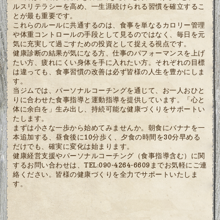
ルスリテラシーを高め、一生涯続けられる習慣を確立するこ
とが最も重要です。
これらのルールに共通するのは、食事を単なるカロリー管理
や体重コントロールの手段として見るのではなく、毎日を元
気に充実して過ごすための投資として捉える視点です。
健康診断の結果が気になる方、仕事のパフォーマンスを上げ
たい方、疲れにくい身体を手に入れたい方。それぞれの目標
は違っても、食事習慣の改善は必ず皆様の人生を豊かにしま
す。
当ジムでは、パーソナルコーチングを通じて、お一人おひと
りに合わせた食事指導と運動指導を提供しています。「心と
体に余白を」生み出し、持続可能な健康づくりをサポートい
たします。
まずは小さな一歩から始めてみませんか。朝食にバナナを一
本追加する、昼食後に10分歩く、夕食の時間を30分早める
だけでも、確実に変化は始まります。
健康経営支援やパーソナルコーチング（食事指導含む）に関
するお問い合わせは、TEL:090-4264-6609までお気軽にご連
絡ください。皆様の健康づくりを全力でサポートいたしま
す。