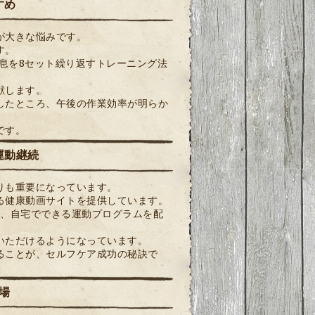
すめ
が大きな悩みです。
す。
休息を8セット繰り返すトレーニング法
献します。
したところ、午後の作業効率が明らか
です。
運動継続
りも重要になっています。
る健康動画サイトを提供しています。
だき、自宅でできる運動プログラムを配
いただけるようになっています。
ることが、セルフケア成功の秘訣で
場