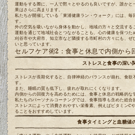
運動をする際に、一人で黙々とやるのも良いですが、誰かと
果はさらに高まります。
私たちが開催している「東浦健康ラン・ウォーク」には、毎
す。
外の空気を吸いながら身体を動かし、地域の方々と交流する
運動を通じて地域社会とつながることも、心の健康を保つた
刈谷市や大府市、知立市など隣接する市町村の方々にも、ぜ
いと思っています。
セルフケア術2：食事と休息で内側から
ストレスと食事の深い
ストレスが長期化すると、自律神経のバランスが崩れ、食欲
す。
また、睡眠の質も低下し、疲れが取れにくくなります。
内側からの回復力を高めるためには、食事と休息の戦略的な
私たちのパーソナルコーチングでは、食事指導も含めた総合
ストレスによって消費されやすい栄養素、例えばビタミンC
ることをおすすめしています。
食事タイミングと血糖値