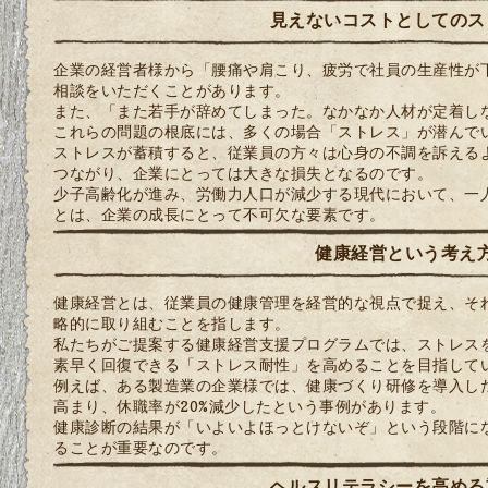
見えないコストとしてのス
企業の経営者様から「腰痛や肩こり、疲労で社員の生産性が
相談をいただくことがあります。
また、「また若手が辞めてしまった。なかなか人材が定着し
これらの問題の根底には、多くの場合「ストレス」が潜んで
ストレスが蓄積すると、従業員の方々は心身の不調を訴える
つながり、企業にとっては大きな損失となるのです。
少子高齢化が進み、労働力人口が減少する現代において、一
とは、企業の成長にとって不可欠な要素です。
健康経営という考え
健康経営とは、従業員の健康管理を経営的な視点で捉え、そ
略的に取り組むことを指します。
私たちがご提案する健康経営支援プログラムでは、ストレス
素早く回復できる「ストレス耐性」を高めることを目指して
例えば、ある製造業の企業様では、健康づくり研修を導入し
高まり、休職率が20%減少したという事例があります。
健康診断の結果が「いよいよほっとけないぞ」という段階に
ることが重要なのです。
ヘルスリテラシーを高める