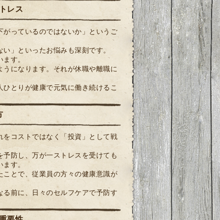
トレス
下がっているのではないか」というご
ない」といったお悩みも深刻です。
います。
ようになります。それが休職や離職に
人ひとりが健康で元気に働き続けるこ
方
れをコストではなく「投資」として戦
を予防し、万が一ストレスを受けても
います。
たことで、従業員の方々の健康意識が
なる前に、日々のセルフケアで予防す
重要性