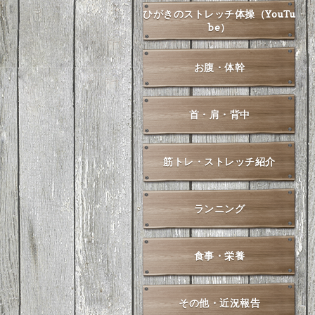
ひがきのストレッチ体操（YouTu
be）
お腹・体幹
首・肩・背中
筋トレ・ストレッチ紹介
ランニング
食事・栄養
その他・近況報告