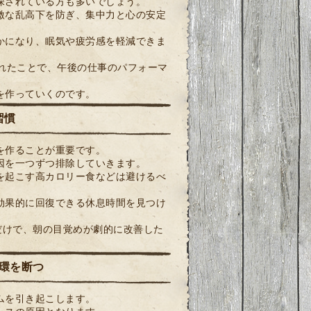
探されている方も多いでしょう。
激な乱高下を防ぎ、集中力と心の安定
かになり、眠気や疲労感を軽減できま
れたことで、午後の仕事のパフォーマ
を作っていくのです。
習慣
を作ることが重要です。
因を一つずつ排除していきます。
を起こす高カロリー食などは避けるべ
効果的に回復できる休息時間を見つけ
だけで、朝の目覚めが劇的に改善した
環を断つ
ムを引き起こします。