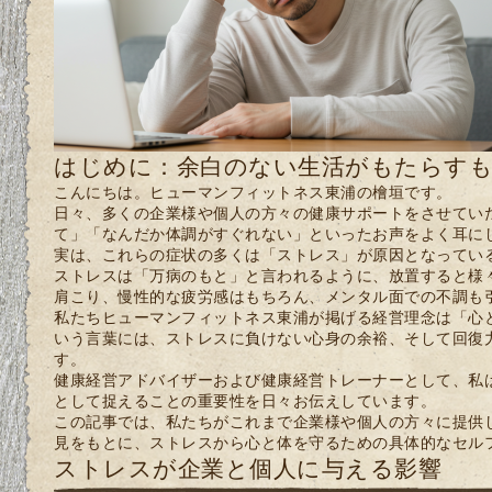
はじめに：余白のない生活がもたらす
こんにちは。ヒューマンフィットネス東浦の檜垣です。
日々、多くの企業様や個人の方々の健康サポートをさせてい
て」「なんだか体調がすぐれない」といったお声をよく耳に
実は、これらの症状の多くは「ストレス」が原因となってい
ストレスは「万病のもと」と言われるように、放置すると様
肩こり、慢性的な疲労感はもちろん、メンタル面での不調も
私たちヒューマンフィットネス東浦が掲げる経営理念は「心
いう言葉には、ストレスに負けない心身の余裕、そして回復
す。
健康経営アドバイザーおよび健康経営トレーナーとして、私
として捉えることの重要性を日々お伝えしています。
この記事では、私たちがこれまで企業様や個人の方々に提供
見をもとに、ストレスから心と体を守るための具体的なセル
ストレスが企業と個人に与える影響