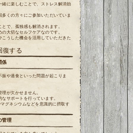
一緒に楽しむことで、ストレス解消効
回多くの方々にご参加いただいていま
ことで、孤独感も解消されます。
めの大切なセルフケアなのです。
ひこうした機会を活用していただきた
回復する
関係
不振や過食といった問題が起こりま
管理が欠かせません。
的なサポートを行っています。
やマグネシウムなどを意識的に摂取す
の管理