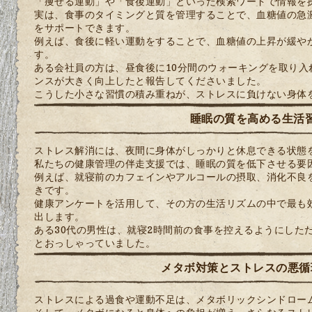
「痩せる運動」や「食後運動」といった検索ワードで情報を
実は、食事のタイミングと質を管理することで、血糖値の急
をサポートできます。
例えば、食後に軽い運動をすることで、血糖値の上昇が緩や
す。
ある会社員の方は、昼食後に10分間のウォーキングを取り入
ンスが大きく向上したと報告してくださいました。
こうした小さな習慣の積み重ねが、ストレスに負けない身体
睡眠の質を高める生活
ストレス解消には、夜間に身体がしっかりと休息できる状態
私たちの健康管理の伴走支援では、睡眠の質を低下させる要
例えば、就寝前のカフェインやアルコールの摂取、消化不良
きです。
健康アンケートを活用して、その方の生活リズムの中で最も
出します。
ある30代の男性は、就寝2時間前の食事を控えるようにした
とおっしゃっていました。
メタボ対策とストレスの悪循
ストレスによる過食や運動不足は、メタボリックシンドロー