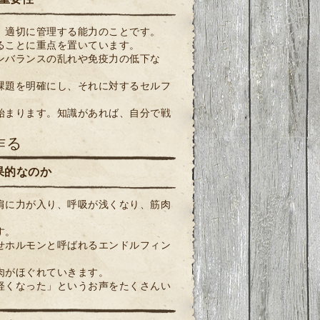
、適切に管理する能力のことです。
ることに重点を置いています。
ンバランスの乱れや免疫力の低下な
課題を明確にし、それに対するセルフ
始まります。知識があれば、自分で戦
作る
果的なのか
肩に力が入り、呼吸が浅くなり、筋肉
す。
せホルモンと呼ばれるエンドルフィン
肉がほぐれていきます。
軽くなった」というお声をたくさんい