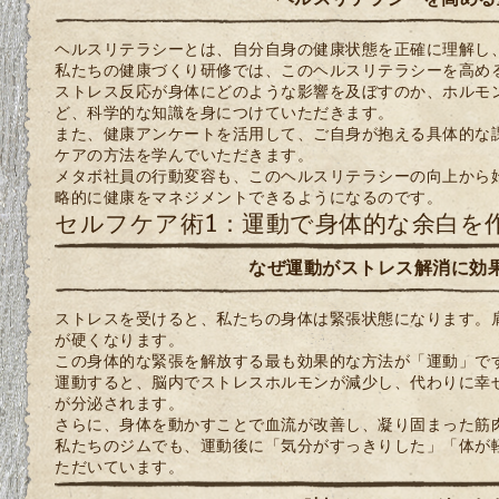
ヘルスリテラシーとは、自分自身の健康状態を正確に理解し
私たちの健康づくり研修では、このヘルスリテラシーを高め
ストレス反応が身体にどのような影響を及ぼすのか、ホルモ
ど、科学的な知識を身につけていただきます。
また、健康アンケートを活用して、ご自身が抱える具体的な
ケアの方法を学んでいただきます。
メタボ社員の行動変容も、このヘルスリテラシーの向上から
略的に健康をマネジメントできるようになるのです。
セルフケア術1：運動で身体的な余白を
なぜ運動がストレス解消に効
ストレスを受けると、私たちの身体は緊張状態になります。
が硬くなります。
この身体的な緊張を解放する最も効果的な方法が「運動」で
運動すると、脳内でストレスホルモンが減少し、代わりに幸
が分泌されます。
さらに、身体を動かすことで血流が改善し、凝り固まった筋
私たちのジムでも、運動後に「気分がすっきりした」「体が
ただいています。