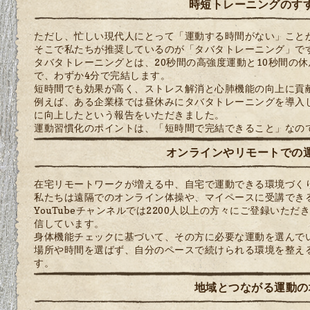
時短トレーニングのす
ただし、忙しい現代人にとって「運動する時間がない」こと
そこで私たちが推奨しているのが「タバタトレーニング」で
タバタトレーニングとは、20秒間の高強度運動と10秒間の
で、わずか4分で完結します。
短時間でも効果が高く、ストレス解消と心肺機能の向上に貢
例えば、ある企業様では昼休みにタバタトレーニングを導入
に向上したという報告をいただきました。
運動習慣化のポイントは、「短時間で完結できること」なの
オンラインやリモートでの
在宅リモートワークが増える中、自宅で運動できる環境づく
私たちは遠隔でのオンライン体操や、マイペースに受講でき
YouTubeチャンネルでは2200人以上の方々にご登録いた
信しています。
身体機能チェックに基づいて、その方に必要な運動を選んで
場所や時間を選ばず、自分のペースで続けられる環境を整え
す。
地域とつながる運動の