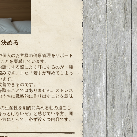
を決める
や個人のお客様の健康管理をサポート
ることを実感しています。
お話しする際によく耳にするのが「腰
悩みです。また「若手が辞めてしまっ
います。
改善できるのです。
を取ることではありません。ストレス
のうちに戦略的に作り出すことを意味
日の生産性を劇的に高める朝の過ごし
ほっとけないぞ」と感じている方、運
い方にとって、必ず役立つ内容です。