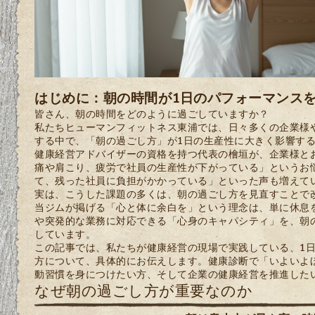
はじめに：朝の時間が1日のパフォーマンス
皆さん、朝の時間をどのように過ごしていますか？
私たちヒューマンフィットネス東浦では、日々多くの企業様
する中で、「朝の過ごし方」が1日の生産性に大きく影響す
健康経営アドバイザーの資格を持つ代表の檜垣が、企業様と
痛や肩こり、疲労で社員の生産性が下がっている」というお
て、残った社員に負担がかかっている」といった声も増えて
実は、こうした課題の多くは、朝の過ごし方を見直すことで
当ジムが掲げる「心と体に余白を」という理念は、単に休息
や突発的な業務に対応できる「心身のキャパシティ」を、朝
しています。
この記事では、私たちが健康経営の現場で実践している、1
方について、具体的にお伝えします。健康診断で「いよいよ
動習慣を身につけたい方、そして企業の健康経営を推進した
なぜ朝の過ごし方が重要なのか