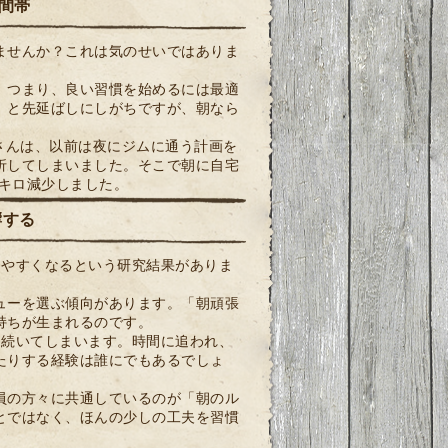
間帯
ませんか？これは気のせいではありま
。つまり、良い習慣を始めるには最適
」と先延ばしにしがちですが、朝なら
さんは、以前は夜にジムに通う計画を
折してしまいました。そこで朝に自宅
5キロ減少しました。
響する
しやすくなるという研究結果がありま
ューを選ぶ傾向があります。「朝頑張
持ちが生まれるのです。
中続いてしまいます。時間に追われ、
たりする経験は誰にでもあるでしょ
員の方々に共通しているのが「朝のル
とではなく、ほんの少しの工夫を習慣