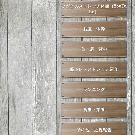
ひがきのストレッチ体操（YouTu
be）
お腹・体幹
首・肩・背中
筋トレ・ストレッチ紹介
ランニング
食事・栄養
その他・近況報告