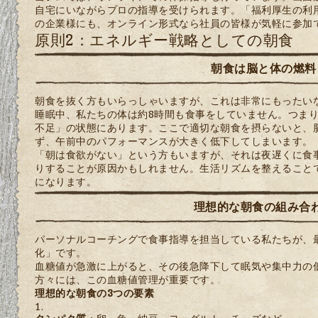
自宅にいながらプロの指導を受けられます。「福利厚生の利
の企業様にも、オンライン形式なら社員の皆様が気軽に参加
原則2：エネルギー戦略としての朝食
朝食は脳と体の燃料
朝食を抜く方もいらっしゃいますが、これは非常にもったい
睡眠中、私たちの体は約8時間も食事をしていません。つま
不足」の状態にあります。ここで適切な朝食を摂らないと、
ず、午前中のパフォーマンスが大きく低下してしまいます。
「朝は食欲がない」という方もいますが、それは夜遅くに食
りすることが原因かもしれません。生活リズムを整えること
になります。
理想的な朝食の組み合
パーソナルコーチングで食事指導を担当している私たちが、
化」です。
血糖値が急激に上がると、その後急降下して眠気や集中力の
方々には、この血糖値管理が重要です。
理想的な朝食の3つの要素