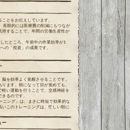
ることをお伝えしています。
、長期的には医療費の削減にもつなが
活用することで、年間の労働生産性が
したところ、午前中の作業効率が1
康への「投資」の成果です。
か
、脳を効率よく覚醒させることです。
あります。朝になって目が覚めても、
で軽い運動を行うことで、交感神経を
できるのです。
レーニング」は、まさに時短で効果的な
高いこのトレーニングは、忙しい朝に
ュー