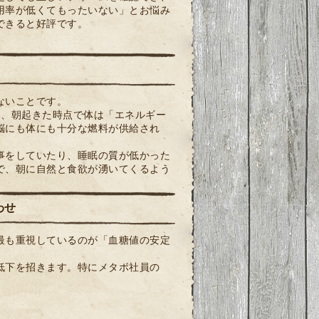
用率が低くてもったいない」とお悩み
できると好評です。
ないことです。
り、朝起きた時点で体は「エネルギー
脳にも体にも十分な燃料が供給され
事をしていたり、睡眠の質が低かった
で、朝に自然と食欲が湧いてくるよう
わせ
最も重視しているのが「血糖値の安定
低下を招きます。特にメタボ社員の