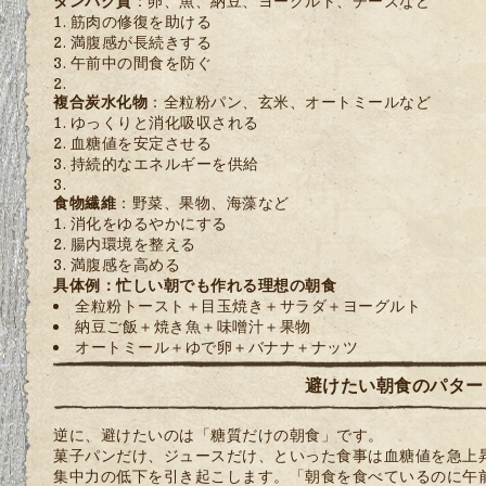
タンパク質
：卵、魚、納豆、ヨーグルト、チーズなど
筋肉の修復を助ける
満腹感が長続きする
午前中の間食を防ぐ
複合炭水化物
：全粒粉パン、玄米、オートミールなど
ゆっくりと消化吸収される
血糖値を安定させる
持続的なエネルギーを供給
食物繊維
：野菜、果物、海藻など
消化をゆるやかにする
腸内環境を整える
満腹感を高める
具体例：忙しい朝でも作れる理想の朝食
全粒粉トースト＋目玉焼き＋サラダ＋ヨーグルト
納豆ご飯＋焼き魚＋味噌汁＋果物
オートミール＋ゆで卵＋バナナ＋ナッツ
避けたい朝食のパター
逆に、避けたいのは「糖質だけの朝食」です。
菓子パンだけ、ジュースだけ、といった食事は血糖値を急上
集中力の低下を引き起こします。「朝食を食べているのに午