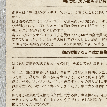
朝は意志力が最も高い時
皆さんは「朝は頭がスッキリしている」と感じたことはあり
せん。
朝は脳の意志力（ウィルパワー）が最も高い状態にあります
な時間なのです。夜になると「今日は疲れたから明日やろう
決めたことを実行しやすいのです。
当ジムでパーソナルコーチングを受けている50代の会社員A
立てていました。しかし仕事の疲れで通えない日が続き、挫
で10分間の運動を始めたところ、3ヶ月間継続でき、体重も
朝の習慣が1日全体に影
朝に良い習慣を実践すると、その日1日を通して良い選択を
す。
例えば、朝に運動をした日は、昼食でも自然と健康的なメニ
ったから、昼も体に良いものを食べよう」という前向きな気
逆に、朝をバタバタと慌ただしく過ごすと、その焦りが1日
お腹が空いていないのに食べてしまったり、集中力が途切れ
う。
私たちが健康経営支援で企業に訪問する際、生産性の高い社
ーティンを大切にしている」という点です。それは特別なこ
化しているだけなのです。