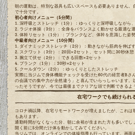
朝の運動は、特別な器具も広いスペースも必要ありません。自
で十分です。
初心者向けメニュー（5分間）
深呼吸とストレッチ（1分）：ゆっくりと深呼吸しながら
ラジオ体操（3分）：全身をバランスよく動かせる最適な
体幹リセット（1分）：プランクなど、体幹を意識した姿
中級者向けメニュー（10分間）
ダイナミックストレッチ（2分）：動きながら筋肉を伸ば
スクワット（3分）：20回×2セット、セット間に30秒休憩
腕立て伏せ（2分）：できる回数×2セット
プランク（1分）：30秒×2セット
クールダウン（2分）：ゆっくりとしたストレッチ
実際に当ジムで身体機能チェックを受けた60代の経営者Bさ
の会議での集中力が全然違う」と喜んでいらっしゃいます。
ったそうですが、今では最後までクリアな頭で判断できるよ
在宅ワークでも続けられ
コロナ禍以降、在宅リモートワークが増えましたが、これは
もあります。
通勤時間がなくなった分、朝に余裕が生まれた方も多いでし
開く前に5分間だけ体を動かしてみてください。
当ジムでは、オンラインでの体操指導も行っています。画面