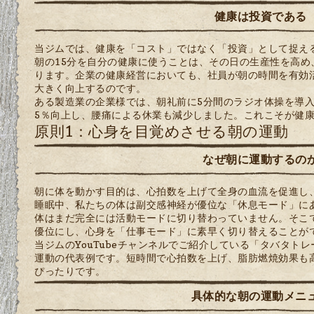
健康は投資である
当ジムでは、健康を「コスト」ではなく「投資」として捉え
朝の15分を自分の健康に使うことは、その日の生産性を高め
ります。企業の健康経営においても、社員が朝の時間を有効
大きく向上するのです。
ある製造業の企業様では、朝礼前に5分間のラジオ体操を導入
5％向上し、腰痛による休業も減少しました。これこそが健
原則1：心身を目覚めさせる朝の運動
なぜ朝に運動するの
朝に体を動かす目的は、心拍数を上げて全身の血流を促進し
睡眠中、私たちの体は副交感神経が優位な「休息モード」に
体はまだ完全には活動モードに切り替わっていません。そこ
優位にし、心身を「仕事モード」に素早く切り替えることが
当ジムのYouTubeチャンネルでご紹介している「タバタト
運動の代表例です。短時間で心拍数を上げ、脂肪燃焼効果も
ぴったりです。
具体的な朝の運動メニ