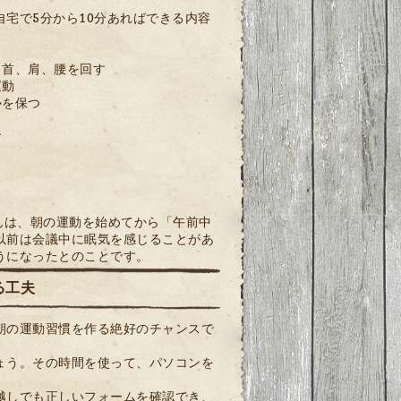
宅で5分から10分あればできる内容
、首、肩、腰を回す
運動
勢を保つ
す
んは、朝の運動を始めてから「午前中
以前は会議中に眠気を感じることがあ
うになったとのことです。
る工夫
朝の運動習慣を作る絶好のチャンスで
ょう。その時間を使って、パソコンを
越しでも正しいフォームを確認でき、