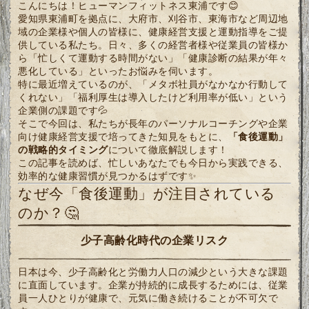
こんにちは！ヒューマンフィットネス東浦です😊
愛知県東浦町を拠点に、大府市、刈谷市、東海市など周辺地
域の企業様や個人の皆様に、健康経営支援と運動指導をご提
供している私たち。日々、多くの経営者様や従業員の皆様か
ら「忙しくて運動する時間がない」「健康診断の結果が年々
悪化している」といったお悩みを伺います。
特に最近増えているのが、「メタボ社員がなかなか行動して
くれない」「福利厚生は導入したけど利用率が低い」という
企業側の課題です💦
そこで今回は、私たちが長年のパーソナルコーチングや企業
向け健康経営支援で培ってきた知見をもとに、
「食後運動」
の戦略的タイミング
について徹底解説します！
この記事を読めば、忙しいあなたでも今日から実践できる、
効率的な健康習慣が見つかるはずです✨
なぜ今「食後運動」が注目されている
のか？🤔
少子高齢化時代の企業リスク
日本は今、少子高齢化と労働力人口の減少という大きな課題
に直面しています。企業が持続的に成長するためには、従業
員一人ひとりが健康で、元気に働き続けることが不可欠で