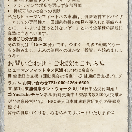
オンラインで場所を選ばず参加可能
持続可能な社会への貢献
私たちヒューマンフィットネス東浦は、健康経営アドバイザ
ーとしての専門性と、田畑泉教授の知見を導入した実績をも
とに、「いよいよほっとけないぞ…」という企業様の課題に
真摯に向き合います。
食後〇〇分が勝負！
その答えは「15〜30分」です。今すぐ、食後の戦略的な一
歩を踏み出し、未来の健康への確かな「投資」を始めましょ
う💪✨
お問い合わせ・ご相談はこちら📞
ヒューマンフィットネス東浦
心と体に余白を
🏢 健康経営支援（運動機会の増進） 📋 健康経営支援プログ
ラム 📞
お問い合わせTEL: 090-4264-6609
🏃‍♂️
第1回東浦健康ラン・ウォーク
9月16日申込受付開始！
📺
YouTubeチャンネル
随時更新中！登録者数2200人突破🎉
💡 **健康経営®**は、NPO法人日本健康経営研究会の登録商
標です。
皆様の健康づくりを、心を込めてサポートいたします😊