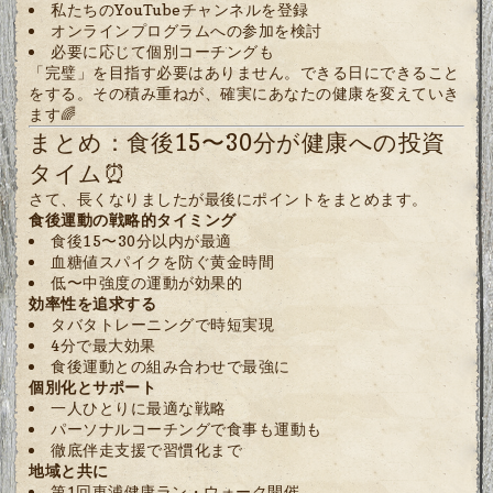
私たちのYouTubeチャンネルを登録
オンラインプログラムへの参加を検討
必要に応じて個別コーチングも
「完璧」を目指す必要はありません。できる日にできること
をする。その積み重ねが、確実にあなたの健康を変えていき
ます🌈
まとめ：食後15〜30分が健康への投資
タイム⏰
さて、長くなりましたが最後にポイントをまとめます。
食後運動の戦略的タイミング
食後15〜30分以内が最適
血糖値スパイクを防ぐ黄金時間
低〜中強度の運動が効果的
効率性を追求する
タバタトレーニングで時短実現
4分で最大効果
食後運動との組み合わせで最強に
個別化とサポート
一人ひとりに最適な戦略
パーソナルコーチングで食事も運動も
徹底伴走支援で習慣化まで
地域と共に
第1回東浦健康ラン・ウォーク開催