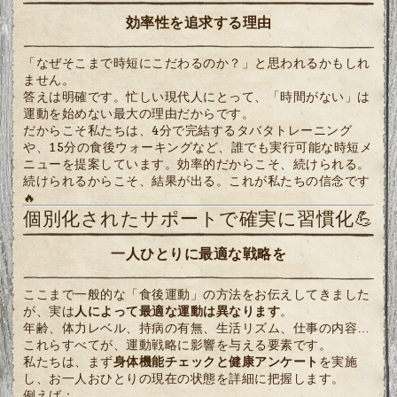
効率性を追求する理由
「なぜそこまで時短にこだわるのか？」と思われるかもしれ
ません。
答えは明確です。忙しい現代人にとって、「時間がない」は
運動を始めない最大の理由だからです。
だからこそ私たちは、4分で完結するタバタトレーニング
や、15分の食後ウォーキングなど、誰でも実行可能な時短メ
ニューを提案しています。効率的だからこそ、続けられる。
続けられるからこそ、結果が出る。これが私たちの信念です
🔥
個別化されたサポートで確実に習慣化💪
一人ひとりに最適な戦略を
ここまで一般的な「食後運動」の方法をお伝えしてきました
が、実は
人によって最適な運動は異なります
。
年齢、体力レベル、持病の有無、生活リズム、仕事の内容…
これらすべてが、運動戦略に影響を与える要素です。
私たちは、まず
身体機能チェックと健康アンケート
を実施
し、お一人おひとりの現在の状態を詳細に把握します。
例えば：