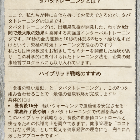
タバタトレーニングとは？
ここで、私たちが特に自信を持ってお伝えできるのが、
タバ
タトレーニング
の知見です。
タバタトレーニングは、田畑泉教授が開発した、わずか
4分
間で最大限の効果
を発揮する高強度インターバルトレーニン
グです。20秒の全力運動と10秒の休憩を8セット繰り返すだ
けという、究極の時短トレーニング方法なのです💨
私たちは田畑教授をお招きしてセミナーを開催した経験があ
り、この科学的に裏付けられたトレーニング法を、企業の健
康経営プログラムにも取り入れています。
ハイブリッド戦略のすすめ
「食後の軽い運動」と「タバタトレーニング」、この2つを
組み合わせることで、最強の健康戦略が完成します✨
具体的には：
昼食後15分
：軽いウォーキングで血糖値を安定させる
業務終了後や朝
：タバタトレーニングで代謝を高める
このハイブリッド戦略なら、食後の血糖値コントロールと、
痩せるための代謝向上を両立できます。健康管理を「コスト
ではなく投資」として捉える健康経営の理念にも、完全に合
致したアプローチです📈