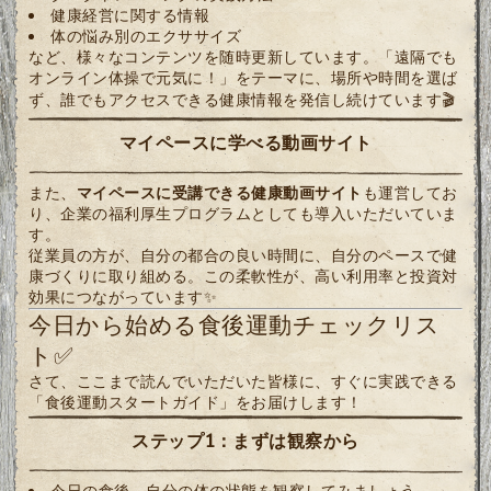
健康経営に関する情報
体の悩み別のエクササイズ
など、様々なコンテンツを随時更新しています。「遠隔でも
オンライン体操で元気に！」をテーマに、場所や時間を選ば
ず、誰でもアクセスできる健康情報を発信し続けています🎬
マイペースに学べる動画サイト
また、
マイペースに受講できる健康動画サイト
も運営してお
り、企業の福利厚生プログラムとしても導入いただいていま
す。
従業員の方が、自分の都合の良い時間に、自分のペースで健
康づくりに取り組める。この柔軟性が、高い利用率と投資対
効果につながっています✨
今日から始める食後運動チェックリス
ト✅
さて、ここまで読んでいただいた皆様に、すぐに実践できる
「食後運動スタートガイド」をお届けします！
ステップ1：まずは観察から
今日の食後、自分の体の状態を観察してみましょう