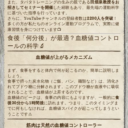
また、タバタトレーニングの生みの親である
田畑泉教授をお
招きしてセミナーを開催
した経験もあり、最先端の運動科学
に基づいた指導を行っています。
さらに、YouTubeチャンネルの登録者数は
2200人を突破
！
多くの方が私たちのオンライン運動プログラムで、実際に健
康習慣を身につけています📺
食後「何分後」が最適？血糖値コントロ
ールの科学🔬
血糖値が上がるメカニズム
まず、食事をすると体内で何が起こるのか、簡単に説明しま
しょう。
食事で摂った炭水化物（ご飯、パン、麺類など）は、消化さ
れてブドウ糖に分解されます。このブドウ糖が血液中に吸収
されることで、血糖値が上昇するのです。
血糖値のピークは、食事の内容にもよりますが、一般的に
食
後30分から1時間後
に訪れます。つまり、このタイミングま
でに何もしなければ、血糖値スパイクが起こってしまうとい
うことです⚠️
筋肉は天然の血糖値コントローラー