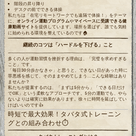
階段の昇り降り
デスクの前でできる体操
私たちは「在宅リモートワークでも遠隔で体操！」をテーマ
に、
オンライン運動プログラム
や
マイペースに受講できる健
康動画サイト
を提供しています。場所を選ばず、誰でも気軽
に始められる環境を整えているのです🏠
継続のコツは「ハードルを下げる」こと
多くの人が運動習慣を挫折する理由は、「完璧を求めすぎる
こと」です。
「毎日30分歩かなきゃ」と思うと、できない日があった時に
罪悪感を感じて、そのままやめてしまう…こんな経験はあり
ませんか？
私たちが提案するのは、「まずは5分から」「できる日だけ
でOK」という柔軟なアプローチです。5分の運動でも、やら
ないよりは確実に効果があります。徐々に時間を延ばしてい
けばいいのです👍
時短で最大効果！タバタ式トレーニン
グとの組み合わせ⏱️