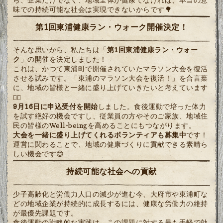
味での持続可能な社会は実現できないからです🌳
第1回東浦健康ラン・ウォーク開催決定！
そんな思いから、私たちは「
第1回東浦健康ラン・ウォー
ク
」の開催を決定しました！
これは、かつて東浦町で開催されていたマラソン大会を復活
させる試みです。「東浦のマラソン大会を復活！」を合言葉
に、地域の皆様と一緒に盛り上げていきたいと考えています
🏃‍♀️
9月16日に申込受付を開始
しました。食後運動で培った体力
を試す絶好の機会ですし、従業員の方やそのご家族、地域住
民の皆様のWell-beingを高めることにもつながります。
大会を一緒に盛り上げてくれるボランティアも募集中
です！
運営に関わることで、地域の健康づくりに貢献できる素晴ら
しい機会です😊
持続可能な社会への貢献
少子高齢化と労働力人口の減少が進む今、大府市や東浦町な
どの地域企業が持続的に成長するには、健康な労働力の維持
が最優先課題です。
食後運動の戦略的な実践は、この課題に対する最も手軽で効