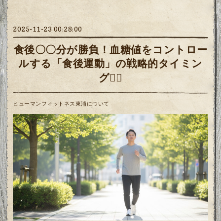
2025-11-23 00:28:00
食後〇〇分が勝負！血糖値をコントロー
ルする「食後運動」の戦略的タイミン
グ🏃‍♂️
ヒューマンフィットネス東浦について