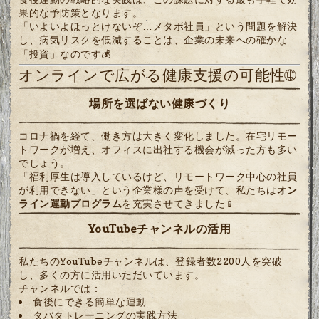
果的な予防策となります。
「いよいよほっとけないぞ…メタボ社員」という問題を解決
し、病気リスクを低減することは、企業の未来への確かな
「投資」なのです💰
オンラインで広がる健康支援の可能性🌐
場所を選ばない健康づくり
コロナ禍を経て、働き方は大きく変化しました。在宅リモー
トワークが増え、オフィスに出社する機会が減った方も多い
でしょう。
「福利厚生は導入しているけど、リモートワーク中心の社員
が利用できない」という企業様の声を受けて、私たちは
オン
ライン運動プログラム
を充実させてきました📱
YouTubeチャンネルの活用
私たちのYouTubeチャンネルは、登録者数2200人を突破
し、多くの方に活用いただいています。
チャンネルでは：
食後にできる簡単な運動
タバタトレーニングの実践方法