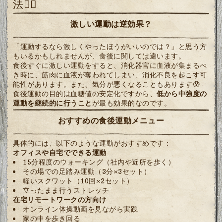
法🚶‍♀️
激しい運動は逆効果？
「運動するなら激しくやったほうがいいのでは？」と思う方
もいるかもしれませんが、食後に関しては違います。
食後すぐに激しい運動をすると、消化器官に血液が集まるべ
き時に、筋肉に血液が奪われてしまい、消化不良を起こす可
能性があります。また、気分が悪くなることもあります😰
食後運動の目的は血糖値の安定化ですから、
低から中強度の
運動を継続的に行うこと
が最も効果的なのです。
おすすめの食後運動メニュー
具体的には、以下のような運動がおすすめです：
オフィスや自宅でできる運動
15分程度のウォーキング（社内や近所を歩く）
その場での足踏み運動（3分×3セット）
軽いスクワット（10回×2セット）
立ったまま行うストレッチ
在宅リモートワークの方向け
オンライン体操動画を見ながら実践
家の中を歩き回る