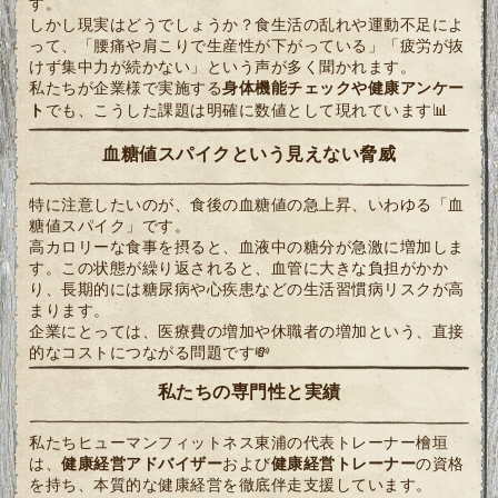
す。
しかし現実はどうでしょうか？食生活の乱れや運動不足によ
って、「腰痛や肩こりで生産性が下がっている」「疲労が抜
けず集中力が続かない」という声が多く聞かれます。
私たちが企業様で実施する
身体機能チェックや健康アンケー
ト
でも、こうした課題は明確に数値として現れています📊
血糖値スパイクという見えない脅威
特に注意したいのが、食後の血糖値の急上昇、いわゆる「血
糖値スパイク」です。
高カロリーな食事を摂ると、血液中の糖分が急激に増加しま
す。この状態が繰り返されると、血管に大きな負担がかか
り、長期的には糖尿病や心疾患などの生活習慣病リスクが高
まります。
企業にとっては、医療費の増加や休職者の増加という、直接
的なコストにつながる問題です💸
私たちの専門性と実績
私たちヒューマンフィットネス東浦の代表トレーナー檜垣
は、
健康経営アドバイザー
および
健康経営トレーナー
の資格
を持ち、本質的な健康経営を徹底伴走支援しています。