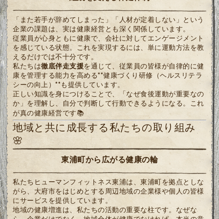
「また若手が辞めてしまった」「人材が定着しない」という
企業の課題は、実は健康経営とも深く関係しています。
従業員が心身ともに健康で、会社に対してエンゲージメント
を感じている状態。これを実現するには、単に運動方法を教
えるだけでは不十分です。
私たちは
徹底伴走支援
を通じて、従業員の皆様が自律的に健
康を管理する能力を高める**健康づくり研修（ヘルスリテラ
シーの向上）**も提供しています。
正しい知識を身につけることで、「なぜ食後運動が重要なの
か」を理解し、自分で判断して行動できるようになる。これ
が真の健康経営です📚
地域と共に成長する私たちの取り組み
🌸
東浦町から広がる健康の輪
私たちヒューマンフィットネス東浦は、東浦町を拠点としな
がら、大府市をはじめとする周辺地域の企業様や個人の皆様
にサービスを提供しています。
地域の健康増進は、私たちの活動の重要な柱です。なぜな
ら、企業だけでなく、地域全体が健康でなければ、本当の意