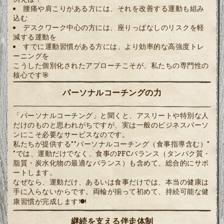
腰痛や肩こりがある方には、それを改善する運動も組み
込む
デスクワーク中心の方には、座りっぱなしのリスクを軽
減する運動を
すでに運動習慣がある方には、より効率的な高強度トレ
ーニングを
こうした個別化されたアプローチこそが、私たちの専門性の
核心です🎯
パーソナルコーチングの力
「パーソナルコーチング」と聞くと、アスリートや特別な人
だけのものと思われがちですが、実は一般のビジネスパーソ
ンにこそ必要なサービスなのです。
私たちが提供する**パーソナルコーチング（食事指導含む）*
*では、運動だけでなく、食事のPFCバランス（タンパク質・
脂質・炭水化物の最適なバランス）も含めて、総合的にサポ
ートします。
なぜなら、運動だけ、あるいは食事だけでは、本当の健康は
手に入らないからです。両輪が揃って初めて、持続可能な健
康習慣が完成します🍽️
継続を支える伴走体制