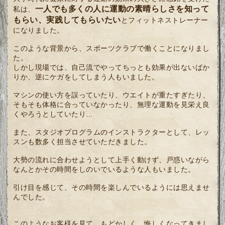
一人でも多くの人に運動の素晴らしさを知って
私は、
もらい、実践してもらいたい
とフィットネストレーナー
になりました。
このような背景から、スポーツクラブで働くことになりまし
た。
しかし現場では、自己流でやってちっとも効果が出ないばか
りか、逆にケガをしてしまう人もいました。
マシンの使い方を誤っていたり、ウエイトが重たすぎたり、
そもそも体格に合っていなかったり、無理な運動を見栄え良
くやろうとしていたり…
また、スタジオプログラムのインストラクターとして、レッ
スンも数多く担当させていただきました。
大勢の流れに合わせようとして上手く動けず、戸惑いながら
なんとかその時間をしのいでいるような人もいました。
引け目を感じて、その時間を楽しんでいるようには思えませ
んでした。
このようなお客様を見て、もどかしく、悔しくなってきまし