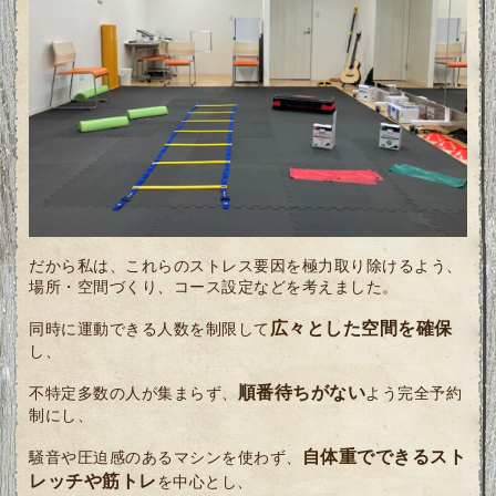
だから私は、これらのストレス要因を極力取り除けるよう、
場所・空間づくり、コース設定などを考えました。
広々とした空間を確保
同時に運動できる人数を制限して
し、
順番待ちがない
不特定多数の人が集まらず、
よう完全予約
制にし、
自体重でできるスト
騒音や圧迫感のあるマシンを使わず、
レッチや筋トレ
を中心とし、