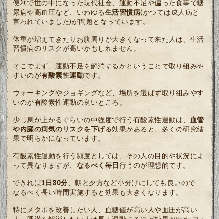
便利で世の中になった現代社会、運動不足や偏った食事で糖
尿病や高血圧など、いわゆる
生活習慣病
(かつては成人病と
言われていました)が問題となっています。
体重が増えてきたりお腹周りが大きくなって来た人は、生活
習慣病のリスクが高いかもしれません。
そこでまず、運動不足を解消するかということで取り組みや
すいのが
有酸素性運動
です。
ウォーキングやジョギングなど、場所を選ばず取り組みやす
いのが有酸素性運動の良いところ。
少し息が上がるぐらいの中強度で行う有酸素性運動は、
血管
や内臓の病気のリスクを下げる
効果があると、多くの研究結
果で明らかになっています。
有酸素性運動を行う頻度としては、その人の目的や状況によ
って異なりますが、
なるべく毎日
行うのが理想的です。
できれば
1日30分
、朝と夕方など小分けにしても良いので、
なるべく長い時間実施すると効果も大きくなります。
特にメタボを改善したい人、血糖値が高い人や血圧が高い
人、肥満を解消したい人は長く運動するほど効果が出やすい