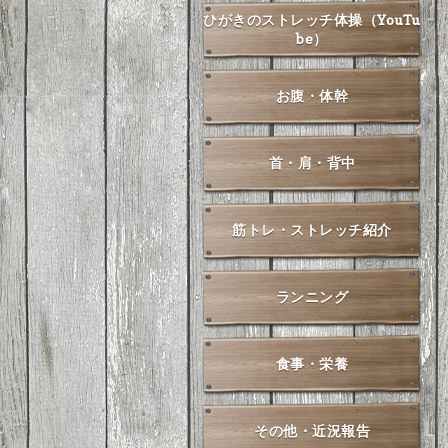
ひがきのストレッチ体操（YouTu
be）
お腹・体幹
首・肩・背中
筋トレ・ストレッチ紹介
ランニング
食事・栄養
その他・近況報告