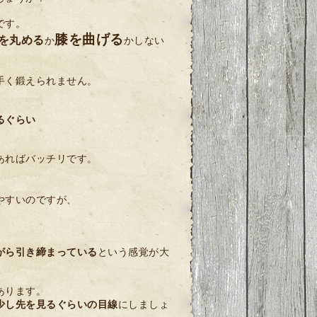
です。
膝を曲げる
を丸める
か
かしない
手く鍛えられません。
るぐらい
あればバッチリです。
やすいのですが、
がら引き締まっている
という感覚が大
あります。
少し先を見るぐらいの目線
にしましょ