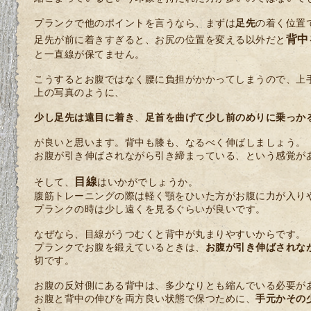
プランクで他のポイントを言うなら、まずは
足先
の着く位置
背中
足先が前に着きすぎると、お尻の位置を変える以外だと
と一直線が保てません。
こうするとお腹ではなく腰に負担がかかってしまうので、上
上の写真のように、
少し足先は遠目に着き
、
足首を曲げて少し前のめりに乗っか
が良いと思います。背中も膝も、なるべく伸ばしましょう。
お腹が引き伸ばされながら引き締まっている、という感覚が
目線
そして、
はいかがでしょうか。
腹筋トレーニングの際は軽く顎をひいた方がお腹に力が入り
プランクの時は少し遠くを見るぐらいが良いです。
なぜなら、目線がうつむくと背中が丸まりやすいからです。
プランクでお腹を鍛えているときは、
お腹が引き伸ばされな
切です。
お腹の反対側にある背中は、多少なりとも縮んでいる必要が
お腹と背中の伸びを両方良い状態で保つために、
手元かその