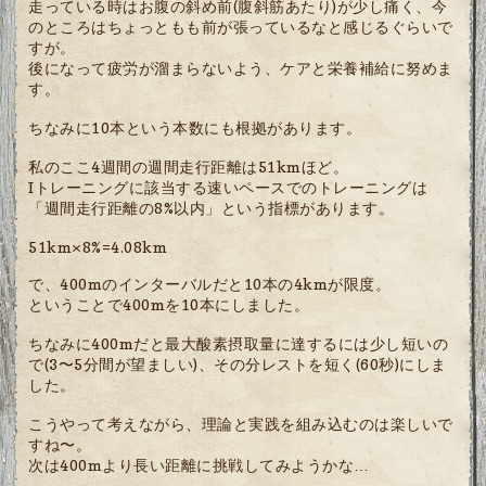
走っている時はお腹の斜め前(腹斜筋あたり)が少し痛く、今
のところはちょっともも前が張っているなと感じるぐらいで
すが。
後になって疲労が溜まらないよう、ケアと栄養補給に努めま
す。
ちなみに10本という本数にも根拠があります。
私のここ4週間の週間走行距離は51kmほど。
Iトレーニングに該当する速いペースでのトレーニングは
「週間走行距離の8%以内」という指標があります。
51km×8%=4.08km
で、400mのインターバルだと10本の4kmが限度。
ということで400mを10本にしました。
ちなみに400mだと最大酸素摂取量に達するには少し短いの
で(3〜5分間が望ましい)、その分レストを短く(60秒)にしま
した。
こうやって考えながら、理論と実践を組み込むのは楽しいで
すね〜。
次は400mより長い距離に挑戦してみようかな…