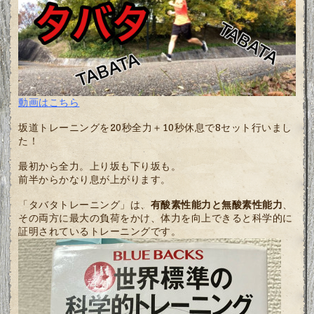
動画はこちら
坂道トレーニングを20秒全力＋10秒休息で8セット行いまし
た！
最初から全力。上り坂も下り坂も。
前半からかなり息が上がります。
「タバタトレーニング」は、
有酸素性能力と無酸素性能力
、
その両方に最大の負荷をかけ、体力を向上できると科学的に
証明されているトレーニングです。