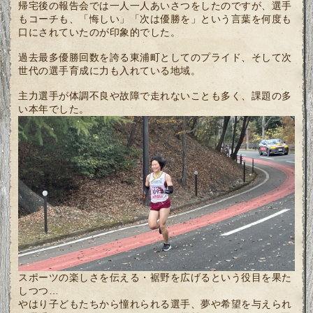
帰宅後の報告会では一人一人あいさつをしたのですが、選手
もコーチも、「悔しい」「次は優勝を」という言葉を何度も
口にされていたのが印象的でした。
過去最多優勝回数を誇る東浦町としてのプライド、そして次
世代の選手育成に力も入れている地域。
主力選手が体調不良や故障で走れないことも多く、課題の多
い本年でした。
スポーツの楽しさを伝える・裾野を広げるという役目を果た
しつつ…
やはり子どもたちから憧れられる選手、夢や希望を与えられ