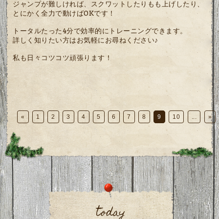
ジャンプが難しければ、スクワットしたりもも上げしたり、
とにかく全力で動けばOKです！
トータルたった4分で効率的にトレーニングできます。
詳しく知りたい方はお気軽にお尋ねください♪
私も日々コツコツ頑張ります！
«
1
2
3
4
5
6
7
8
9
10
...
»
today