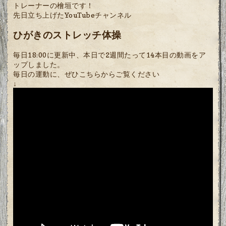
トレーナーの檜垣です！
先日立ち上げたYouTubeチャンネル
ひがきのストレッチ体操
毎日18:00に更新中、本日で2週間たって14本目の動画をア
ップしました。
毎日の運動に、ぜひこちらからご覧ください
↓