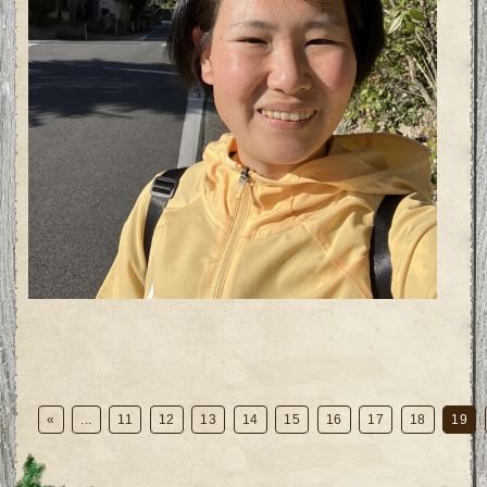
«
...
11
12
13
14
15
16
17
18
19